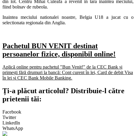
din lot. Centru Mihai Culeafa a revenit in tara inaintea meciului,
fiind bolnav de rubeola.
Inaintea meciului nationalei noastre, Belgia U18 a jucat cu o
selectionata regionala din Anglia.
Pachetul BUN VENIT destinat
persoanelor fizice, disponibil online!
Aplică online pentru pachetul "Bun Venit!" de la CEC Bank și
primești fără drumuri la bancă: Cont curent în lei, Card de debit Visa
în lei și CEC Bank Mobile Banking.​
Ți-a plăcut articolul? Distribuie-l către
prietenii tăi:
Facebook
Twitter
LinkedIn
WhatsApp