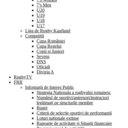
7’s Men
U20
U19
U18
U17
Liga de Rugby Kaufland
Competiții
Cupa României
Cupa Regelui
Copii si Juniori
Sevens
DNS
Oficiali
Divizia A
RugbyTV
FRR
Informații de Interes Public
Strategia Nationala a rugbyului romanesc
Numărul de sportivi/antrenori/instructori
legitimați pe structurile membre
Buget
Criterii de selecție sportivi de performanță
Loturi naționale extinse
Rapoarte de activitate și Situații financiare