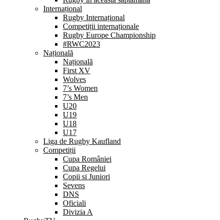
Internațional
Rugby Internațional
Competiții internaționale
Rugby Europe Championship
#RWC2023
Națională
Națională
First XV
Wolves
7’s Women
7’s Men
U20
U19
U18
U17
Liga de Rugby Kaufland
Competiții
Cupa României
Cupa Regelui
Copii si Juniori
Sevens
DNS
Oficiali
Divizia A