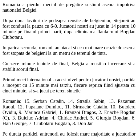
Romania a pierdut meciul de pregatire sustinut aseara impotriva
nationalei Belgiei.
Dupa doua lovituri de pedeapsa reusite ale belgienilor, Stejareii au
fost condusi la pauza cu 6-0. Jucatorii nostri au jucat in 14 pentru 10
minute pe finalul primei parti, dupa eliminarea flankerului Bogdan
Ciubotaru.
In partea secunda, romanii au atacat si cea mai mare ocazie de eseu a
fost stopata de belgieni la un metru de terenul de tinta.
Cu zece minute inainte de final, Belgia a reusit o incercare si a
stabilit scorul final.
Primul meci international la acest nivel pentru jucatorii nostri, partida
a inceput cu 15 minute mai tarziu, fiecare repriza fiind ajustata cu
cinci minute, si s-a jucat pe teren sintetic.
Romania: 15. Serban Catalin, 14, Stratila Sabin, 13. Paxaman
Raoul, 12, Papaiane Dumitru, 11. Sirmache Catalin, 10. Butoieru
Ovidiu, 9. Marinca Gabriel, 1. Branzoi Dragos, 2. Enache Bogdan
(C), 3. Buiciuc Adrian, 4. Chiriac Andrei, 5. Giurgiu Bogdan, 6.
Han George, 7. Ciubotaru Bogdan, 8. Don Jan
Pe durata partidei, antrenorii au folosit mare majoritate a jucatorilor