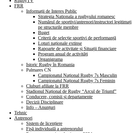
RugbyTV
FRR
Informații de Interes Public
Strategia Nationala a rugbyului romanesc
Numărul de sportivi/antrenori/instructori legitimați
pe structurile membre
Buget
Criterii de selecție sportivi de performanță
Loturi naționale extinse
Rapoarte de activitate și Situații financiare
Program anual de activități
Organigrama
Istoric Rugby în Romania
Palmares CN
Campionatul Național Rugby 7s Masculin
Campionatul Național Rugby 7s Feminin
Cluburi afiliate la FRR
Stadionul Național de Rugby “Arcul de Triumf”
Conducere, comisii și departamente
Decizii Disciplinare
Info – Anunțuri
Tehnic
Antrenori
Sistem de licențiere
Fișă individuală a antrenorului