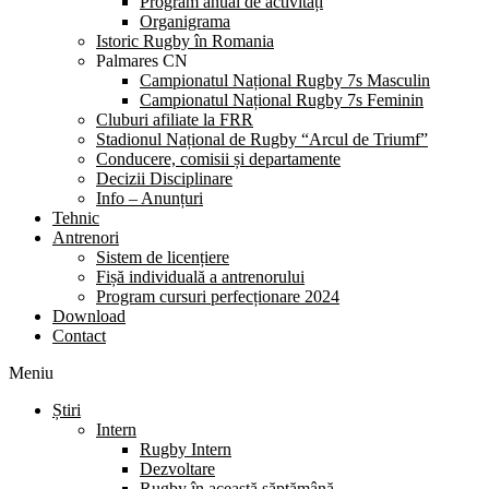
Program anual de activități
Organigrama
Istoric Rugby în Romania
Palmares CN
Campionatul Național Rugby 7s Masculin
Campionatul Național Rugby 7s Feminin
Cluburi afiliate la FRR
Stadionul Național de Rugby “Arcul de Triumf”
Conducere, comisii și departamente
Decizii Disciplinare
Info – Anunțuri
Tehnic
Antrenori
Sistem de licențiere
Fișă individuală a antrenorului
Program cursuri perfecționare 2024
Download
Contact
Meniu
Știri
Intern
Rugby Intern
Dezvoltare
Rugby în această săptămână