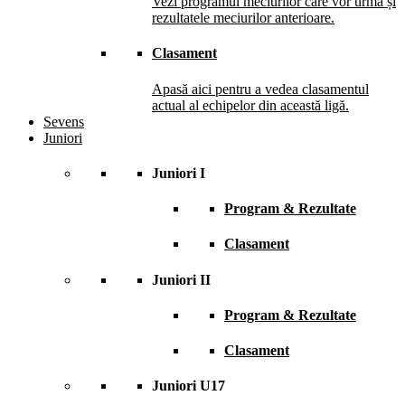
Vezi programul meciurilor care vor urma și
rezultatele meciurilor anterioare.
Clasament
Apasă aici pentru a vedea clasamentul
actual al echipelor din această ligă.
Sevens
Juniori
Juniori I
Program & Rezultate
Clasament
Juniori II
Program & Rezultate
Clasament
Juniori U17