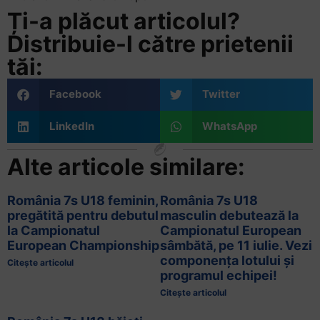
Ți-a plăcut articolul?
Distribuie-l către prietenii
tăi:
Facebook
Twitter
LinkedIn
WhatsApp
Alte articole similare:
România 7s U18 feminin,
România 7s U18
pregătită pentru debutul
masculin debutează la
la Campionatul
Campionatul European
European Championship
sâmbătă, pe 11 iulie. Vezi
componența lotului și
Citește articolul
programul echipei!
Citește articolul