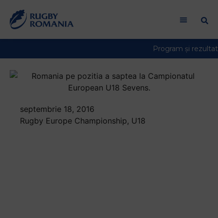
Welcome
to
All
in
One
Accessibility
screen
reader.
To
septembrie 18, 2016
start
Rugby Europe Championship
,
U18
the
Romania pe pozitia a
All
in
saptea la
One
Campionatul
Accessibility
screen
European U18
reader,
press
Sevens. Irlanda a
"Ctrl