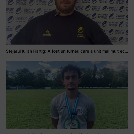
Stejarul Iulian Hartig: A fost un turneu care a unit mai mult echipa