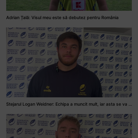
Adrian Țală: Visul meu este să debutez pentru România
Stejarul Logan Weidner: Echipa a muncit mult, iar asta se va vedea în meciurile de la Nations Cup