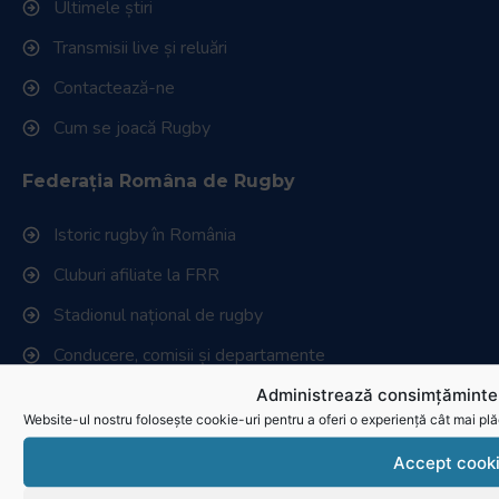
Ultimele știri
Transmisii live și reluări
Contactează-ne
Cum se joacă Rugby
Federația Româna de Rugby
Istoric rugby în România
Cluburi afiliate la FRR
Stadionul național de rugby
Conducere, comisii și departamente
Info - Anunțuri
Administrează consimțămintel
Website-ul nostru folosește cookie-uri pentru a oferi o experiență cât mai plă
Link-uri utile
Accept cook