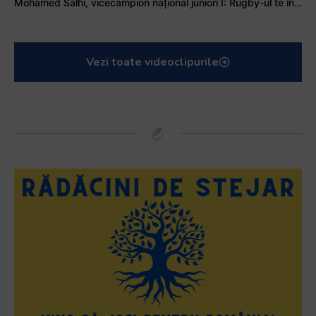
Mohamed Salhi, vicecampion național juniori I: Rugby-ul te învață să accepți și înfrângerile
Vezi toate videoclipurile