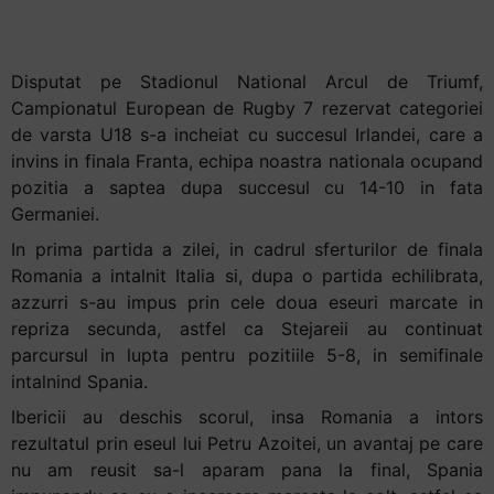
castigat competitia
+
/".
This
Disputat pe Stadionul National Arcul de Triumf,
shortcut
Campionatul European de Rugby 7 rezervat categoriei
activates
de varsta U18 s-a incheiat cu succesul Irlandei, care a
the
invins in finala Franta, echipa noastra nationala ocupand
screen
pozitia a saptea dupa succesul cu 14-10 in fata
reader
Germaniei.
to
In prima partida a zilei, in cadrul sferturilor de finala
help
Romania a intalnit Italia si, dupa o partida echilibrata,
you
azzurri s-au impus prin cele doua eseuri marcate in
navigate
repriza secunda, astfel ca Stejareii au continuat
and
parcursul in lupta pentru pozitiile 5-8, in semifinale
interact
intalnind Spania.
with
Ibericii au deschis scorul, insa Romania a intors
the
rezultatul prin eseul lui Petru Azoitei, un avantaj pe care
content.
nu am reusit sa-l aparam pana la final, Spania