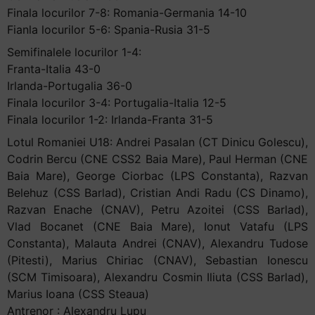
Finala locurilor 7-8: Romania-Germania 14-10
Fianla locurilor 5-6: Spania-Rusia 31-5
Semifinalele locurilor 1-4:
Franta-Italia 43-0
Irlanda-Portugalia 36-0
Finala locurilor 3-4: Portugalia-Italia 12-5
Finala locurilor 1-2: Irlanda-Franta 31-5
Lotul Romaniei U18: Andrei Pasalan (CT Dinicu Golescu),
Codrin Bercu (CNE CSS2 Baia Mare), Paul Herman (CNE
Baia Mare), George Ciorbac (LPS Constanta), Razvan
Belehuz (CSS Barlad), Cristian Andi Radu (CS Dinamo),
Razvan Enache (CNAV), Petru Azoitei (CSS Barlad),
Vlad Bocanet (CNE Baia Mare), Ionut Vatafu (LPS
Constanta), Malauta Andrei (CNAV), Alexandru Tudose
(Pitesti), Marius Chiriac (CNAV), Sebastian Ionescu
(SCM Timisoara), Alexandru Cosmin Iliuta (CSS Barlad),
Marius Ioana (CSS Steaua)
Antrenor : Alexandru Lupu