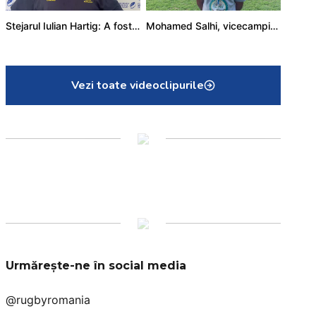
Stejarul Iulian Hartig: A fost un turneu care a unit mai mult echipa
Mohamed Salhi, vicecampion național juniori I: Rugby-ul te învață să accepți și înfrângerile
Vezi toate videoclipurile
Urmărește-ne în social media
@rugbyromania