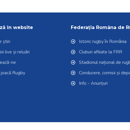
ză în website
Federația Româna de 
 știri
Istoric rugby în România
i live și reluări
Cluburi afiliate la FRR
tează-ne
Stadionul național de rug
 joacă Rugby
Conducere, comisii și de
Info - Anunțuri