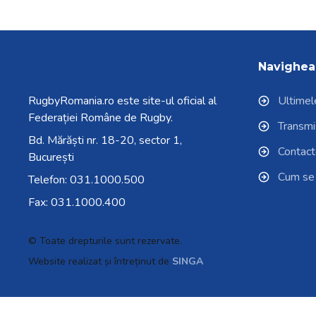
Navighea
RugbyRomania.ro
este site-ul oficial al
Ultimele
Federației Române de Rugby.
Transmisi
Bd. Mărăști nr. 18-20, sector 1,
Contac
București
Cum se
Telefon:
031.1000.500
Fax: 031.1000.400
© Toate drepturile sunt rezervate.
Website realizat și întreținut de
SINGA