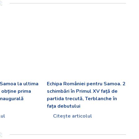
 Samoa la ultima
Echipa României pentru Samoa. 2
i obține prima
schimbări în Primul XV față de
 inaugurală
partida trecută, Terblanche în
fața debutului
lul
Citește articolul