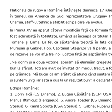
Naționala de rugby a României întâlnește duminică, 17 iulie
în turneul din America de Sud, reprezentativa Uruguay. 
Charrua, staff-ul tehnic a stabilit echipa care va evolua.
În Primul XV au apărut câteva modificări față de formula fol
fost schimbată în totalitate, urmând să înceapă ca titulari T
Tomane și Lama. La fel ca săptămâna trecută, în fața debut
Mureșan și Gabriel Pop. Căpitanul Stejarilor va fi pentru 
de rezerve se vor afla trei noi jucători față de săptămâna tr
„Ne dorim și a doua victorie, sperăm să eliminăm greșelile 
bun la sfârșit. Toti am avut de învățat din meciul trecut, a 
pe grămadă. Mă bucur că am arătat că atunci când suntem în
și suntem uniți, iar asta a dus la un rezultat bun.”, a declarat
Echipa României:
1. Dorin Tică (CS Dinamo), 2. Eugen Căpățână (SCM USAM
Marius Iftimiciuc (Perigueux), 5. Andrei Toader (CS Dinam
Steaua), 8. Kamil Sobota (CSA Steaua), 9. Gabriel Rupan