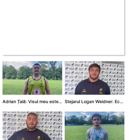
Adrian Țală: Visul meu este să debutez pentru România
Stejarul Logan Weidner: Echipa a muncit mult, iar asta se va vedea în meciurile de la Nations Cup