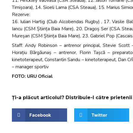
11. Hinckley Vaovasa (CSA Steaua), 12. Jason Tomane (C
Timișoara), 14. Sioeli Lama (CSA Steaua), 15. Marius Simi
Rezerve:
16. Iulian Hartig (Club Alcobendas Rugby) , 17. Vasile Ba
Iancu (CSM Știința Baia Mare), 20. Dragoș Ser (CSA Steaua
Mureșan (CSM Știința Baia Mare), 23. Gabriel Pop (Cascai
Staff: Andy Robinson – antrenor principal, Stevie Scott –
Horațiu Bărgăunaș – antrenor, Florin Tașcă – preparator
kinetoterapeut, Constantin Sandu – kinetoterapeut, Dan Crîn
– manager sportiv
FOTO: URU Oficial
Ți-a plăcut articolul? Distribuie-l către prietenii 
Facebook
Twitter