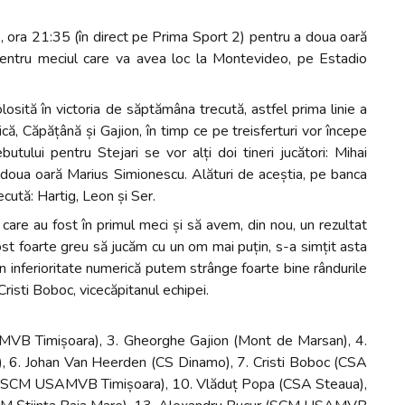
, ora 21:35 (în direct pe Prima Sport 2) pentru a doua oară
Pentru meciul care va avea loc la Montevideo, pe Estadio
osită în victoria de săptămâna trecută, astfel prima linie a
ică, Căpățână și Gajion, în timp ce pe treisferturi vor începe
ului pentru Stejari se vor alți doi tineri jucători: Mihai
a doua oară Marius Simionescu. Alături de aceștia, pe banca
ecută: Hartig, Leon și Ser.
care au fost în primul meci și să avem, din nou, un rezultat
fost foarte greu să jucăm cu un om mai puțin, s-a simțit asta
 inferioritate numerică putem strânge foarte bine rândurile
 Cristi Boboc, vicecăpitanul echipei.
VB Timișoara), 3. Gheorghe Gajion (Mont de Marsan), 4.
o), 6. Johan Van Heerden (CS Dinamo), 7. Cristi Boboc (CSA
u (SCM USAMVB Timișoara), 10. Vlăduț Popa (CSA Steaua),