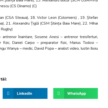
SM Știința Baia Mare), 13. Alexandru Bucur (SCM USAMVB
onescu (CS Dinamo) (C)
lan (CSA Steaua), 18. Victor Leon (Colomiers) , 19. Ștefan
), 21. Alexandru Țiglă (CSM Știința Baia Mare), 22. Mihai
s Rugby)
 antrenor înaintare, Sosene Anesi – antrenor treisferturi,
 fizic, Daniel Carpo – preparator fizic, Marius Todosi –
gu Wanya – medic, David Popa – analist video, Iustin Ilioiu
tăi:
LinkedIn
WhatsApp