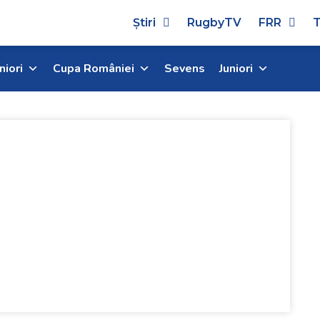
Știri
RugbyTV
FRR
T
niori
Cupa României
Sevens
Juniori