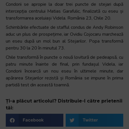
Condorii se apropie la doar trei puncte de stejari după
intercepția centrului Matias Garafulic, finalizată cu eseu și
transformarea aceluiași Videla. România 23, Chile 20.
Schimbările efectuate de stafful condus de Andy Robinson
aduc un plus de prospețime, iar Ovidiu Cojocaru marchează
un eseu după un mol bun al Stejarilor. Popa transformă
pentru 30 la 20 în minutul 73.
Chile transformă în puncte o nouă lovitură de pedeapsă, cu
patru minute înainte de final, prin fundașul Videla, iar
Condorii încearcă un nou eseu în ultimele minute, dar
apărarea Stejarilor rezistă și România se impune în prima
partidă test din această toamnă.
Ți-a plăcut articolul? Distribuie-l către prietenii
tăi:
Facebook
Twitter