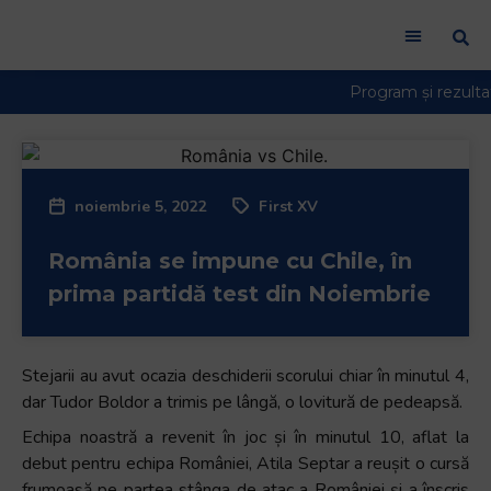
noiembrie 5, 2022
First XV
România se impune cu Chile, în
prima partidă test din Noiembrie
Stejarii au avut ocazia deschiderii scorului chiar în minutul 4,
dar Tudor Boldor a trimis pe lângă, o lovitură de pedeapsă.
Echipa noastră a revenit în joc și în minutul 10, aflat la
debut pentru echipa României, Atila Septar a reușit o cursă
frumoasă pe partea stânga de atac a României și a înscris