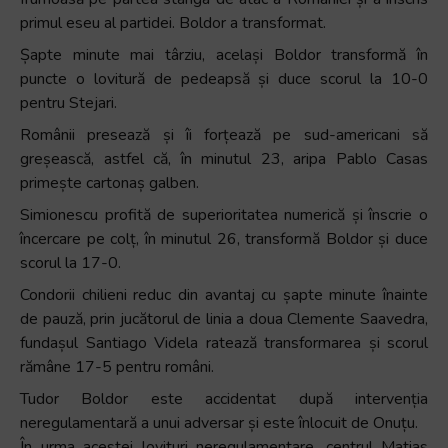
primul eseu al partidei. Boldor a transformat.
Șapte minute mai târziu, același Boldor transformă în
puncte o lovitură de pedeapsă și duce scorul la 10-0
pentru Stejari.
Românii presează și îi forțează pe sud-americani să
greșească, astfel că, în minutul 23, aripa Pablo Casas
primește cartonaș galben.
Simionescu profită de superioritatea numerică și înscrie o
încercare pe colț, în minutul 26, transformă Boldor și duce
scorul la 17-0.
Condorii chilieni reduc din avantaj cu șapte minute înainte
de pauză, prin jucătorul de linia a doua Clemente Saavedra,
fundașul Santiago Videla ratează transformarea și scorul
rămâne 17-5 pentru români.
Tudor Boldor este accidentat după intervenția
neregulamentară a unui adversar și este înlocuit de Onuțu.
În urma acestei lovituri neregulamentare, centrul Matias