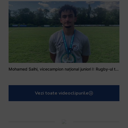
Mohamed Salhi, vicecampion național juniori I: Rugby-ul te învață să accepți și înfrângerile
Vezi toate videoclipurile