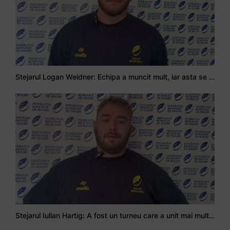
Stejarul Logan Weidner: Echipa a muncit mult, iar asta se va vedea în meciurile de la Nations Cup
Stejarul Iulian Hartig: A fost un turneu care a unit mai mult echipa