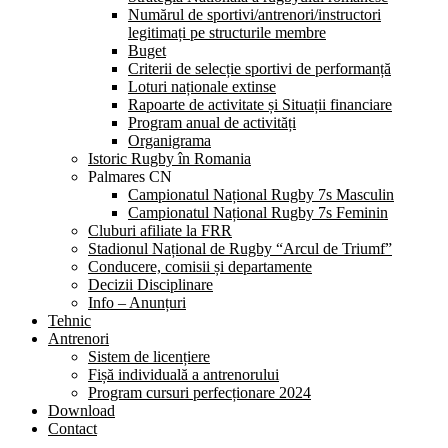
Numărul de sportivi/antrenori/instructori
legitimați pe structurile membre
Buget
Criterii de selecție sportivi de performanță
Loturi naționale extinse
Rapoarte de activitate și Situații financiare
Program anual de activități
Organigrama
Istoric Rugby în Romania
Palmares CN
Campionatul Național Rugby 7s Masculin
Campionatul Național Rugby 7s Feminin
Cluburi afiliate la FRR
Stadionul Național de Rugby “Arcul de Triumf”
Conducere, comisii și departamente
Decizii Disciplinare
Info – Anunțuri
Tehnic
Antrenori
Sistem de licențiere
Fișă individuală a antrenorului
Program cursuri perfecționare 2024
Download
Contact