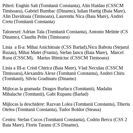
Pilieri: Enghin Sali (Tomitanii Constanta), Alin Haidau (CSSCM
Timisoara), Gabriel Bumbac (Dinamo), Iulian Hartig (Baia Mare),
Alin Davidoaia (Timisoara), Laurentiu Nica (Baia Mare), Andrei
Cretu (Tomitanii Constanta)
Taloneuri: Adrian Tala (Tomitanii Constanta), Antonio Melinte (CS
Dinamo), Claudiu Pelin (Timisoara)
Linia a II-a: Mihai Anichitoaie (CSS Barlad),Nicu Baboiu (Stejarul
Buzau), Mihai Matei (Franta), Stefan Iancu (Baia Mare), Marcel
Rusu (CSSCM), Marius Iftimiciuc (CSSCM Timisoara)
Linia a III-a: Cristi Chirica (Baia Mare), Vlad Neculau (CSSCM
Timisoara),Alexandru Alexe (Tomitanii Constanta), Andrei Chiru
(Tomitanii), Silviu Gradinaru (Dinamo)
Mijlocas la gramada: Dragos Burlacu (Tomitanii), Madalin
Mihalache (Tomitanii), Gabi Rupanu (Barlad)
Mijlocas la deschidere: Razvan Lolea (Tomitanii Constanta), Tiberiu
Otelea (Tomitanii Constanta), Tudor Boldor (Steaua)
Centru: Stefan Cucos (Tomitanii Constanta), Codrin Bercu (CSS 2
Baia Mare), Florin Taranu (CS Dinamo),