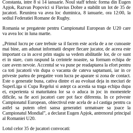
Constanta, intre 8 si 14 ianuarie. Noul staff tehnic forma din Eugen
Apjok, Razvan Popovici si Flavius Dobre a stabilit un lot de 35 de
jucatori. Reunirea va avea loc duminica, 8 ianuarie, ora 12:00, la
sediul Federatiei Romane de Rugby.
Romania se pregateste pentru Campionatul European de U20 care
va avea loc in luna martie.
„Primul lucru pe care trebuie sa il facem este acela de a ne cunoaste
mai bine, am adunat informatii despre fiecare jucator, de aceea este
important ca in acest prim stagiu sa vedem abilitatile lor, de ce sunt
ei in stare, cum raspund la cerintele noastre, sa formam echipa de
care avem nevoie. Accentul se va pune pe readaptarea la efort pentru
ca toti jucatorii vin dupa o vacanta de cateva saptamani, iar in ce
priveste partea de pregatire vom lucra pe aparare si zona de contact.
Este o generatie buna, cativa dintre ei au evoluat deja in meciuri de
SuperLiga si Cupa Regelui si astept ca acestia sa traga echipa dupa
ei, experienta si maturitatea lor sa o aduca in joc in momentele
dificile, sa fie acei jucatori care pot face diferenta. In ce priveste
Campionatul European, obiectivul este acela de a-l castiga pentru ca
astfel sa putem oferi sansa generatiei urmatoare sa joace la
Campionatul Mondial”, a declarat Eugen Apjok, antrenorul principal
al Romaniei U20.
Lotul celor 35 de jucatori convocati: