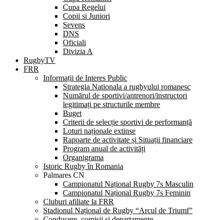
Cupa Regelui
Copii si Juniori
Sevens
DNS
Oficiali
Divizia A
RugbyTV
FRR
Informații de Interes Public
Strategia Nationala a rugbyului romanesc
Numărul de sportivi/antrenori/instructori
legitimați pe structurile membre
Buget
Criterii de selecție sportivi de performanță
Loturi naționale extinse
Rapoarte de activitate și Situații financiare
Program anual de activități
Organigrama
Istoric Rugby în Romania
Palmares CN
Campionatul Național Rugby 7s Masculin
Campionatul Național Rugby 7s Feminin
Cluburi afiliate la FRR
Stadionul Național de Rugby “Arcul de Triumf”
Conducere, comisii și departamente