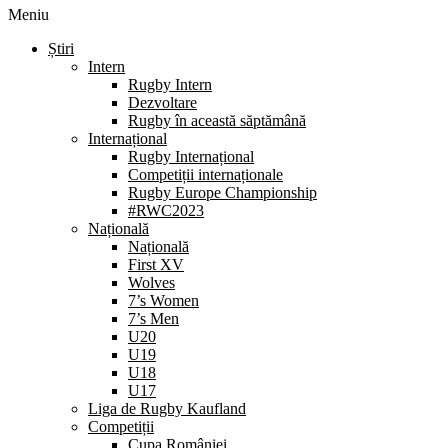
Meniu
Știri
Intern
Rugby Intern
Dezvoltare
Rugby în această săptămână
Internațional
Rugby Internațional
Competiții internaționale
Rugby Europe Championship
#RWC2023
Națională
Națională
First XV
Wolves
7’s Women
7’s Men
U20
U19
U18
U17
Liga de Rugby Kaufland
Competiții
Cupa României