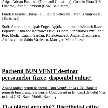
Aripa: Adrian Paraleste (Tomitanii Constanta), Cosmin Iliuta (CS
Dinamo), Mihai Lamboiu (CSM Baia Mare),
Fundas: Marius Chiriac (CS Stiinta Petrosani), Marius Simionescu
(Timisoara)
Staff: Antrenor principal: Eugen Apjok, antrenor treisferturi: Razvan
Popovici, Antrenor inaintare: Flavius Dobre, Preparator Fizic: Ionut
Pop, Medic: Catalin Sardan, Kinetoterapeut: Andrei Diaconeasa,
Analist video: Sabin Vasilescu, Manager: Mihai Lazar
Pachetul BUN VENIT destinat
persoanelor fizice, disponibil online!
Aplică online pentru pachetul "Bun Venit!" de la CEC Bank și
primești fără drumuri la bancă: Cont curent în lei, Card de debit Visa
în lei și CEC Bank Mobile Banking.​
Ți-a plăcut articolul? Distribuie-l către