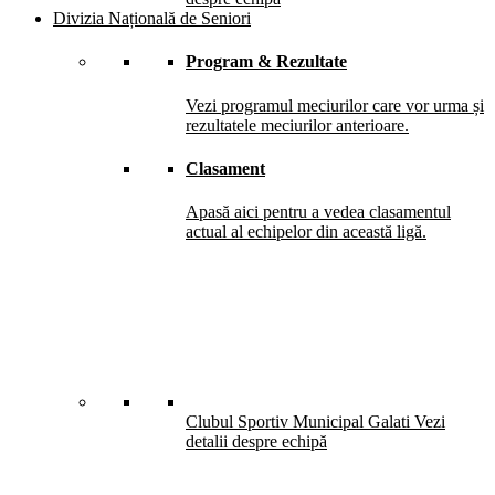
Divizia Națională de Seniori
Program & Rezultate
Vezi programul meciurilor care vor urma și
rezultatele meciurilor anterioare.
Clasament
Apasă aici pentru a vedea clasamentul
actual al echipelor din această ligă.
Clubul Sportiv Municipal Galati
Vezi
detalii despre echipă