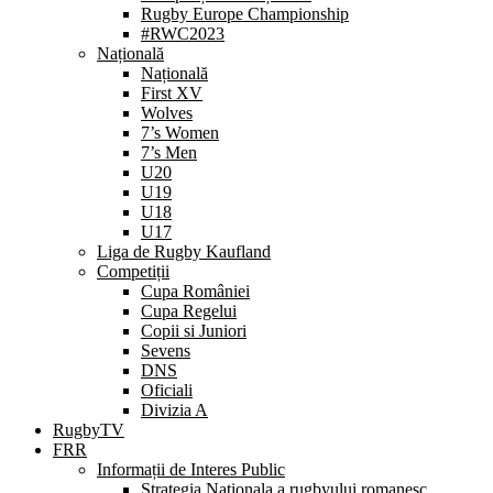
Rugby Europe Championship
#RWC2023
Națională
Națională
First XV
Wolves
7’s Women
7’s Men
U20
U19
U18
U17
Liga de Rugby Kaufland
Competiții
Cupa României
Cupa Regelui
Copii si Juniori
Sevens
DNS
Oficiali
Divizia A
RugbyTV
FRR
Informații de Interes Public
Strategia Nationala a rugbyului romanesc