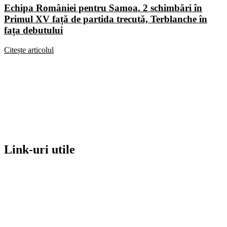
Echipa României pentru Samoa. 2 schimbări în
Primul XV față de partida trecută, Terblanche în
fața debutului
Citește articolul
Link-uri utile