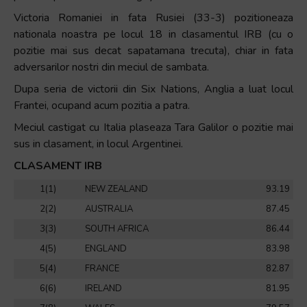
Victoria Romaniei in fata Rusiei (33-3) pozitioneaza
nationala noastra pe locul 18 in clasamentul IRB (cu o
pozitie mai sus decat sapatamana trecuta), chiar in fata
adversarilor nostri din meciul de sambata.
Dupa seria de victorii din Six Nations, Anglia a luat locul
Frantei, ocupand acum pozitia a patra.
Meciul castigat cu Italia plaseaza Tara Galilor o pozitie mai
sus in clasament, in locul Argentinei.
CLASAMENT IRB
1(1)
NEW ZEALAND
93.19
2(2)
AUSTRALIA
87.45
3(3)
SOUTH AFRICA
86.44
4(5)
ENGLAND
83.98
5(4)
FRANCE
82.87
6(6)
IRELAND
81.95