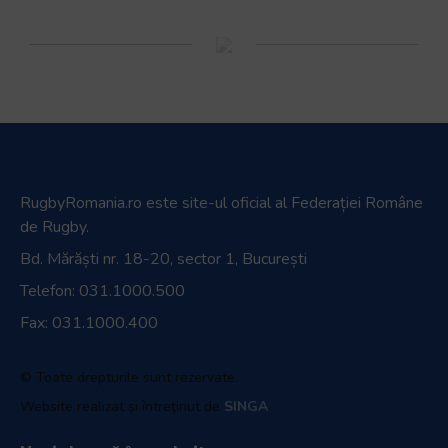
RugbyRomania.ro
este site-ul oficial al Federației Române
de Rugby.
Bd. Mărăști nr. 18-20, sector 1, București
Telefon:
031.1000.500
Fax: 031.1000.400
© Toate drepturile sunt rezervate.
Website realizat și întreținut de
SINGA