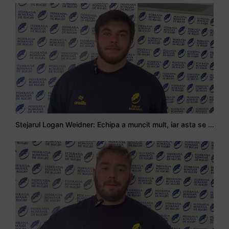
Stejarul Logan Weidner: Echipa a muncit mult, iar asta se va vedea în meciurile de la Nations Cup