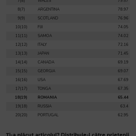
7(8)
WALES
79.57
8(7)
ARGENTINA
78.97
9(9)
SCOTLAND
76.96
10(10)
FIJI
74.05
11(11)
SAMOA
74.02
12(12)
ITALY
72.16
13(13)
JAPAN
71.45
14(14)
CANADA
69.19
15(15)
GEORGIA
69.07
16(16)
USA
67.69
17(17)
TONGA
67.35
18(19)
ROMANIA
65.44
19(18)
RUSSIA
63.4
20(20)
PORTUGAL
62.95
Ți-a plăcut articolul? Distribuie-l către prietenii