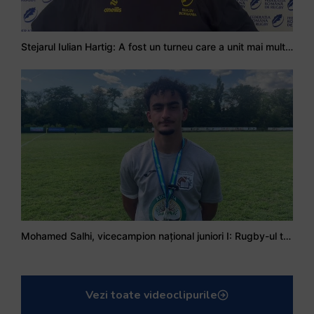
Stejarul Iulian Hartig: A fost un turneu care a unit mai mult echipa
Mohamed Salhi, vicecampion național juniori I: Rugby-ul te învață să accepți și înfrângerile
Vezi toate videoclipurile