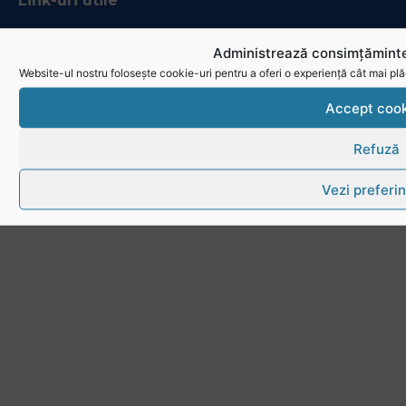
Link-uri utile
Download
Administrează consimțăminte
Website-ul nostru folosește cookie-uri pentru a oferi o experiență cât mai plă
Politica de utilizare cookies
Accept cook
Refuză
Vezi preferin