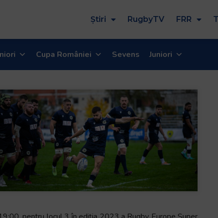
Știri
RugbyTV
FRR
T
niori
Cupa României
Sevens
Juniori
9:00, pentru locul 3 în ediția 2023 a Rugby Europe Super