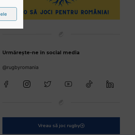
țele
Urmărește-ne în social media
@rugbyromania
Vreau să joc rugby