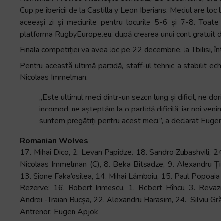
+
Cup pe ibericii de la Castilla y Leon Iberians. Meciul are l
/".
aceeași zi și meciurile pentru locurile 5-6 și 7-8. Toat
This
platforma RugbyEurope.eu, după crearea unui cont gratuit d
shortcut
Finala competiției va avea loc pe 22 decembrie, la Tbilisi, î
activates
Pentru această ultimă partidă, staff-ul tehnic a stabilit ech
the
Nicolaas Immelman.
screen
reader
„Este ultimul meci dintr-un sezon lung și dificil, ne do
to
incomod, ne așteptăm la o partidă dificilă, iar noi ven
help
suntem pregătiți pentru acest meci.”, a declarat Eug
you
navigate
Romanian Wolves
and
17. Mihai Dico, 2. Levan ⁠Papidze. 18. Sandro Zubashvili, 24
interact
Nicolaas ⁠Immelman (C), 8. ⁠Beka Bitsadze, 9. ⁠Alexandru Ț
with
13. Sione ⁠Faka’osilea, 14. Mihai ⁠Lămboiu, 15. Paul ⁠Popoaia
the
Rezerve: 16. Robert ⁠Irimescu, 1. Robert ⁠Hîncu, 3. Revazi
content.
Andrei -Traian Bucșa, 22. ⁠Alexandru Harasim, 24. ⁠ Silviu Gr
Antrenor: Eugen Apjok