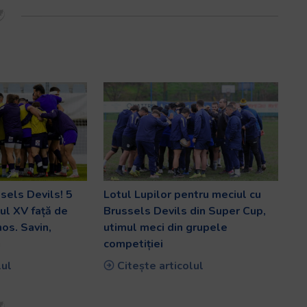
ssels Devils! 5
Lotul Lupilor pentru meciul cu
mul XV față de
Brussels Devils din Super Cup,
os. Savin,
utimul meci din grupele
i
competiției
lul
Citește articolul