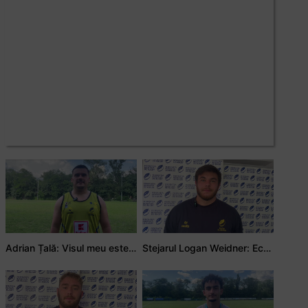
Adrian Țală: Visul meu este să debutez pentru România
Stejarul Logan Weidner: Echipa a muncit mult, iar asta se va vedea în meciurile de la Nations Cup