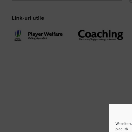
Link-uri utile
Website-ul
plăcută.