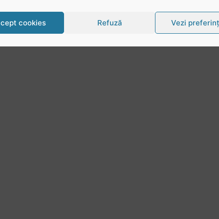
cept cookies
Refuză
Vezi preferin