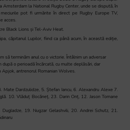
oc la Amsterdam la National Rugby Center, unde se dispută, în
e meciurile pot fi urmărite în direct pe Rugby Europe TV,
e acces.
ntre Black Lions și Tel-Aviv Heat.
ipa, căpitanul Lupilor, fiind ca până acum, în această ediție,
rim să terminăm anul cu o victorie. Întâlnim un adversar
im după o perioadă încărcată, cu multe deplăsări, dar
en Apjok, antrenorul Romanian Wolves.
. Mate ⁠Dardzulidze, 5. Ștefan ⁠Iancu, 6. ⁠Alexandru Alexe 7.
iglă. 10. Vlăduț Bocăneț, 23. ⁠Darin Onț, 12. ⁠Jason Tomane
 ⁠Dugladze, 19. Nugzar ⁠Gelashvili, 20. ⁠Andrei Schutz, 21.
ădinaru