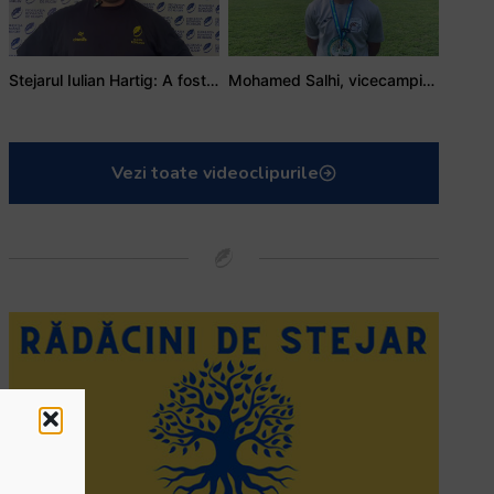
Stejarul Iulian Hartig: A fost un turneu care a unit mai mult echipa
Mohamed Salhi, vicecampion național juniori I: Rugby-ul te învață să accepți și înfrângerile
Vezi toate videoclipurile