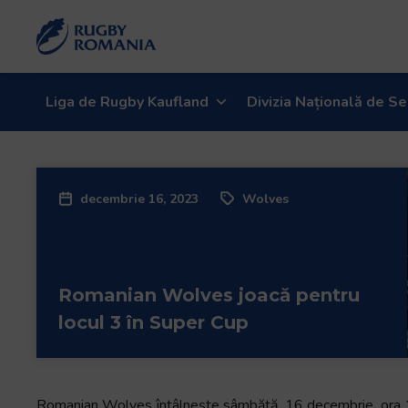
Welcome
to
All
in
One
Liga de Rugby Kaufland
Divizia Națională de Se
Accessibility
screen
reader.
To
decembrie 16, 2023
Wolves
start
the
All
in
Romanian Wolves joacă pentru
One
Accessibility
locul 3 în Super Cup
screen
reader,
press
"Ctrl
Romanian Wolves întâlnește sâmbătă, 16 decembrie, ora 1