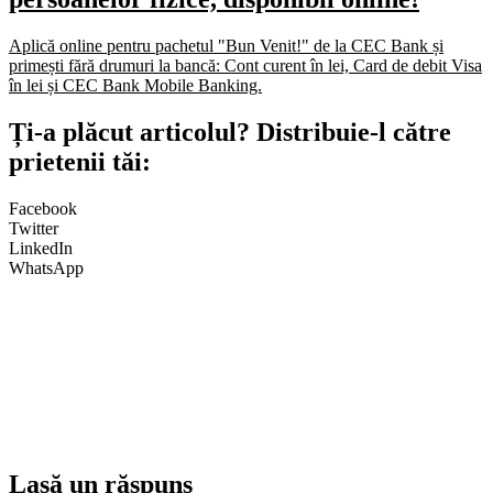
Aplică online pentru pachetul "Bun Venit!" de la CEC Bank și
primești fără drumuri la bancă: Cont curent în lei, Card de debit Visa
în lei și CEC Bank Mobile Banking.​
Ți-a plăcut articolul? Distribuie-l către
prietenii tăi:
Facebook
Twitter
LinkedIn
WhatsApp
Lasă un răspuns