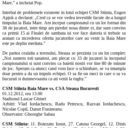
Mare,” a incheiat Pop.
Intrebat de problemele existente in lotul echipei CSM Stiinta, Eugen
Apjok a declarat: „Cred ca se vor vedea investiile facute de-a lungul
timpului la Baia Mare. Am inceput campionatul cu un lot format din
38 de jucatori, intre timp am pierdut noua dintre ei, dar sunt convins
ca primii 15 ai Finalei de sambata isi vor face datoria si trebuie sa
aratam ca increderea oferita jucatorilor care au venit la Baia Mare
este pe deplin meritata.”
De partea cealalta a terenului, Steaua se prezinta cu un lot complet:
„Noi suntem toti sanatosi, am plecat cu 33 de jucatori la inceputul
campionatului si sunt convins ca baietii nostri vor tine 80 de minute
de joc. Speram ca atunci cand vom face o schimbare, se va intampla
doar pentru a da un impuls echipei. O sa fie un meci in care o sa va
bucurati si dumnevoastra ca ati venit la rugby.”
CSM Stiinta Baia Mare vs. CSA Steaua Bucuresti
01.12.2012, ora 13.00
Stadionul Lascar Ghinet
Arbitri: Vlad Iordachescu, Radu Petrescu, Razvan Iordachescu,
Nicolae Copil, Danut Frasineanu.
Observator: Gheorghe Sabau
CSM Stiinta:
11. Botezatu Ionut, 27. Catuna Georgel, 12. Dinis