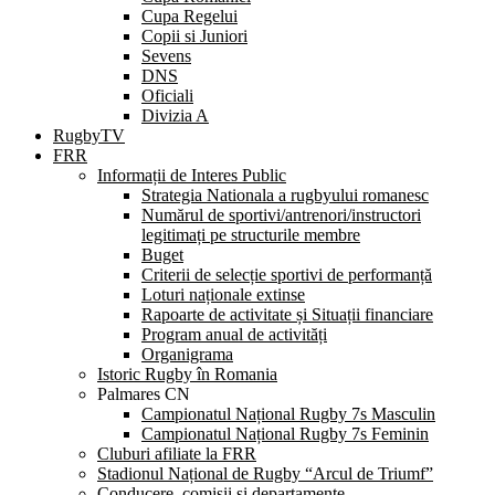
Cupa Regelui
Copii si Juniori
Sevens
DNS
Oficiali
Divizia A
RugbyTV
FRR
Informații de Interes Public
Strategia Nationala a rugbyului romanesc
Numărul de sportivi/antrenori/instructori
legitimați pe structurile membre
Buget
Criterii de selecție sportivi de performanță
Loturi naționale extinse
Rapoarte de activitate și Situații financiare
Program anual de activități
Organigrama
Istoric Rugby în Romania
Palmares CN
Campionatul Național Rugby 7s Masculin
Campionatul Național Rugby 7s Feminin
Cluburi afiliate la FRR
Stadionul Național de Rugby “Arcul de Triumf”
Conducere, comisii și departamente