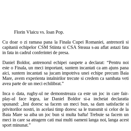
Florin Vlaicu vs. Ioan Pop.
Cu doar o zi ramasa pana la Finala Cupei Romaniei, antrenorii si
capitanii echipelor CSM Stiinta si CSA Steaua s-au aflat astazi fata
in fata in cadrul conferintei de presa.
Daniel Boldor, antrenorul echipei oaspete a declarat: “Pentru noi
este o Finala, un meci important, suntem incantati ca am ajuns pana
aici, suntem incantati sa jucam impotriva unei echipe precum Baia
Mare, avem experienta intalnirilor trecute si credem ca sambata veti
avea parte de un meci echilibrat.”
Inca o data, rugby-ul ne demonstreaza ca este un joc in care fair-
play-ul face legea, iar Daniel Boldor si-a incheiat declaratia
spunand: „Imi doresc sa facem un meci bun, sa dam satisfactie si
privitorilor nostri, in acelasi timp doresc sa le transmit si celor de la
Baia Mare sa aiba un joc bun si multa bafta! Trebuie sa facem un
meci in care sa atragem cati mai multi oameni langa noi, langa acest
sport minunat.”