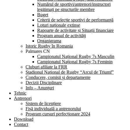
Numărul de sportivi/antrenori/instructori
legitimați pe structurile membre
Buget
Criterii de selecție sportivi de performanță
Loturi naționale extinse
Rapoarte de activitate și Situații financiare
Program anual de activități
Organigrama
Istoric Rugby în Romania
Palmares CN
Campionatul Național Rugby 7s Masculin
Campionatul Național Rugby 7s Feminin
Cluburi afiliate la FRR
Stadionul Național de Rugby “Arcul de Triumf”
Conducere, comisii și departamente
Decizii Disciplinare
Info – Anunțuri
Tehnic
Antrenori
Sistem de licențiere
Fișă individuală a antrenorului
Program cursuri perfecționare 2024
Download
Contact