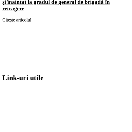
și înaintat la gradul de general de brigadă în
retragere
Citește articolul
Link-uri utile