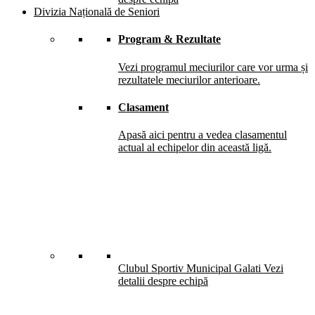
Divizia Națională de Seniori
Program & Rezultate
Vezi programul meciurilor care vor urma și
rezultatele meciurilor anterioare.
Clasament
Apasă aici pentru a vedea clasamentul
actual al echipelor din această ligă.
Clubul Sportiv Municipal Galati
Vezi
detalii despre echipă