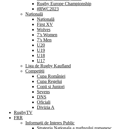
Rugby Europe Championship
#RWC2023
Națională
Națională
First XV
Wolves
7’s Women
7’s Men
U20
U19
U18
U17
Liga de Rugby Kaufland
Competiții
Cupa României
Cupa Regelui
Copii si Juniori
Sevens
DNS
Oficiali
Divizia A
RugbyTV
FRR
Informații de Interes Public
Strategia Nationala a rugbyului romanesc