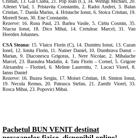
Cristian, 13. Gal Csaba, 21. Pop Ioan (C), 34. Wiringi Michael, 20.
Ailenei Vlad, 1. Pristavita Constantin, 2. Radoi Andrei, 3. Balan
Cristian, 7. Danila Marius, 4. Hristache Ionut, 6. Stoica Cristian, 19.
Morrell Sean, 30. Ene Constantin.
Rezerve: 16. Rusu Paul, 23. Barlea Vasile, 5. Cirtiu Cosmin, 35.
Niacsu Ionut, 18. Dico Mihai, 14. Cretuleac Marcel, 31. Van
Heerden Johannes.
CSA Steaua:
15. Vlaicu Florin (C), 14. Dumitru Ionut, 13. Cazan
Ionel, 12. Ionita Florin, 11. Nainer Daniel, 10. Dumbrava Danut –
Marian, 9. Diaconescu Grigoras, 1. Nere Nicolae, 2. Mihalache
Marcel, 23. Baraulea Madalin, 4. Tatu Florin – Cornel, 5. Grigore
Alexandru – Florinel, 6. Melinte Laurentiu, 7. Lucaci Viorel, 8.
Ianus Daniel
Rezerve: 16. Buzea Sergiu, 17. Moisei Cristian, 18. Simion Ionut,
19. Necula Remus, 20. Patrascu Stefan, 21. Zamfir Viorel, 33.
Rosca Mihai, 23. Popovici Mihai.
Pachetul BUN VENIT destinat
persoanelor fizice, disponibil online!