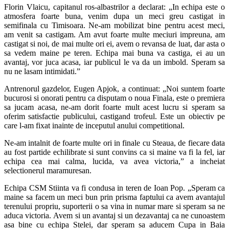
Florin Vlaicu, capitanul ros-albastrilor a declarat: „In echipa este o
atmosfera foarte buna, venim dupa un meci greu castigat in
semifinala cu Timisoara. Ne-am mobilizat bine pentru acest meci,
am venit sa castigam. Am avut foarte multe meciuri impreuna, am
castigat si noi, de mai multe ori ei, avem o revansa de luat, dar asta o
sa vedem maine pe teren. Echipa mai buna va castiga, ei au un
avantaj, vor juca acasa, iar publicul le va da un imbold. Speram sa
nu ne lasam intimidati.”
Antrenorul gazdelor, Eugen Apjok, a continuat: „Noi suntem foarte
bucurosi si onorati pentru ca disputam o noua Finala, este o premiera
sa jucam acasa, ne-am dorit foarte mult acest lucru si speram sa
oferim satisfactie publicului, castigand trofeul. Este un obiectiv pe
care l-am fixat inainte de inceputul anului competitional.
Ne-am intalnit de foarte multe ori in finale cu Steaua, de fiecare data
au fost partide echilibrate si sunt convins ca si maine va fi la fel, iar
echipa cea mai calma, lucida, va avea victoria,” a incheiat
selectionerul maramuresan.
Echipa CSM Stiinta va fi condusa in teren de Ioan Pop. „Speram ca
maine sa facem un meci bun prin prisma faptului ca avem avantajul
terenului propriu, suporterii o sa vina in numar mare si speram sa ne
aduca victoria. Avem si un avantaj si un dezavantaj ca ne cunoastem
asa bine cu echipa Stelei, dar speram sa aducem Cupa in Baia