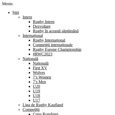
Meniu
Știri
Intern
Rugby Intern
Dezvoltare
Rugby în această săptămână
Internațional
Rugby Internațional
Competiții internaționale
Rugby Europe Championship
#RWC2023
Națională
Națională
First XV
Wolves
7’s Women
7’s Men
U20
U19
U18
U17
Liga de Rugby Kaufland
Competiții
Cupa României