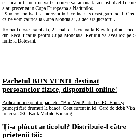
ca jucatorii sunt motivati si doresc sa ramana la acelasi nivel la care
s-au prezentat in Cupa Europeana a Natiunilor.
“Suntem motivati sa mergem in Ucraina si sa castigam jocul. Cred
ca ne vom califica la Cupa Mondiala”, a declara jucatorul.
Romania joaca sambata, 22 mai, cu Ucraina la Kiev in primul meci
din Recalificarile pentru Cupa Mondiala. Returul va avea loc pe 5
iunie la Botosani.
Pachetul BUN VENIT destinat
persoanelor fizice, disponibil online!
Aplică online pentru pachetul "Bun Venit!" de la CEC Bank și
primești fără drumuri la bancă: Cont curent în lei, Card de debit Visa
în lei și CEC Bank Mobile Banking.​
Ți-a plăcut articolul? Distribuie-l către
prietenii tăi: