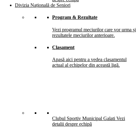
Divizia Națională de Seniori
Program & Rezultate
Vezi programul meciurilor care vor urma și
rezultatele meciurilor anterioare.
Clasament
Apasă aici pentru a vedea clasamentul
actual al echipelor din această ligă.
Clubul Sportiv Municipal Galati
Vezi
detalii despre echipă