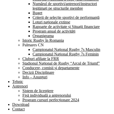
Numărul de sportivi/antrenori/instructori
legitimați pe structurile membre
Buget
Criterii de selecție sportivi de performanță
Loturi naționale extinse
Rapoarte de activitate și Situații financiare
Program anual de activități
Organigrama
Istoric Rugby în Romania
Palmares CN
Campionatul Național Rugby 7s Masculin
Campionatul Național Rugby 7s Feminin
Cluburi afiliate la FRR
Stadionul Național de Rugby “Arcul de Triumf”
Conducere, comisii și departamente
Decizii Disciplinare
Info – Anunțuri
Tehnic
Antrenori
Sistem de licențiere
Fișă individuală a antrenorului
Program cursuri perfecționare 2024
Download
Contact