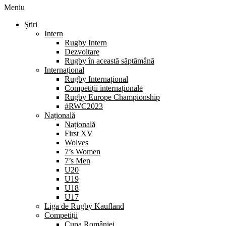
Meniu
Știri
Intern
Rugby Intern
Dezvoltare
Rugby în această săptămână
Internațional
Rugby Internațional
Competiții internaționale
Rugby Europe Championship
#RWC2023
Națională
Națională
First XV
Wolves
7’s Women
7’s Men
U20
U19
U18
U17
Liga de Rugby Kaufland
Competiții
Cupa României