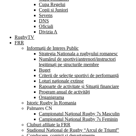
Cupa Regelui
Copii si Juniori
Sevens
DNS
Oficiali
Divizia A
RugbyTV
FRR
Informații de Interes Public
Strategia Nationala a rugbyului romanesc
Numărul de sportivi/antrenori/instructori
legitimați pe structurile membre
Buget
Criterii de selecție sportivi de performanță
Loturi naționale extinse
Rapoarte de activitate și Situații financiare
Program anual de activități
Organigrama
Istoric Rugby în Romania
Palmares CN
Campionatul Național Rugby 7s Masculin
Campionatul Național Rugby 7s Feminin
Cluburi afiliate la FRR
Stadionul Național de Rugby “Arcul de Triumf”
Conducere, comisii și departamente