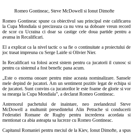
Romeo Gontineac, Steve McDowell si Ionut Dimofte
Romeo Gontineac spune ca obiectivul sau principal este calificarea
la Cupa Mondiala si precizeaza ca nu vrea sa doboare vreun record
de scor cu Ucraina ci doar sa castige cele doua partide pentru a
avansa in Recalificari.
El a explicat ca la nivel tactic o sa fie o continuitate a proiectului de
joc trasat impreuna cu Serge Lairle si Olivier Nier.
In Recalificari va folosi acest sistem pentru ca jucatorii il cunosc si
pentru ca sistemul a fost benefic pana acum.
„Este o enorma onoare pentru mine aceasta nominalizare. Sansele
mele depind de jucatori. Am un sentiment pozitiv legat de echipa si
de jucatori. Sunt convins ca jucatorilor le este foame de glorie si vor
sa mearga la Cupa Mondiala”, a declarat Romeo Gontineac.
Antrenorul pachetului de inaintare, neo zeelandezul Steve
McDowell a multumit presedintelui Alin Petrache si conducerii
Federatiei Romane de Rugby pentru increderea acordata si
mentionat ca abia asteapta sa lucreze cu Romeo Gontineac.
Capitanul Romaniei pentru meciul de la Kiev, Ionut Dimofte, a spus