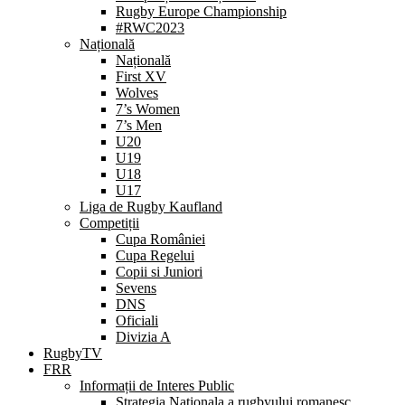
Rugby Europe Championship
#RWC2023
Națională
Națională
First XV
Wolves
7’s Women
7’s Men
U20
U19
U18
U17
Liga de Rugby Kaufland
Competiții
Cupa României
Cupa Regelui
Copii si Juniori
Sevens
DNS
Oficiali
Divizia A
RugbyTV
FRR
Informații de Interes Public
Strategia Nationala a rugbyului romanesc