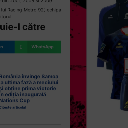
le din 2001, 2005 si 2009.
 lui Racing Metro 92’, echipa
torul.
uie-l către
In
WhatsApp
România învinge Samoa
la ultima fază a meciului
și obține prima victorie
în ediția inaugurală
Nations Cup
Citește articolul