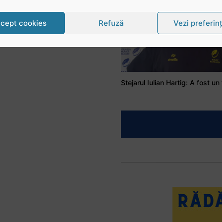
cept cookies
Refuză
Vezi preferin