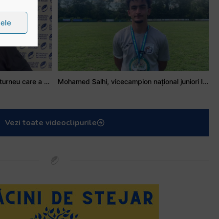
țele
Stejarul Iulian Hartig: A fost un turneu care a unit mai mult echipa
Mohamed Salhi, vicecampion național juniori I: Rugby-ul te învață să accepți și înfrângerile
Vezi toate videoclipurile