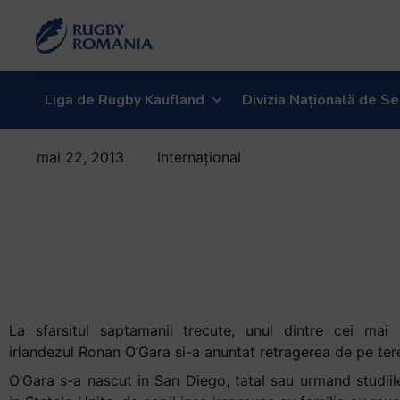
Liga de Rugby Kaufland
Divizia Națională de Se
mai 22, 2013
Internațional
Ronan O’Gara
s-a retras din
activitatea de
jucator
La sfarsitul saptamanii trecute, unul dintre cei mai 
irlandezul Ronan O’Gara si-a anuntat retragerea de pe tere
O’Gara s-a nascut in San Diego, tatal sau urmand studiil