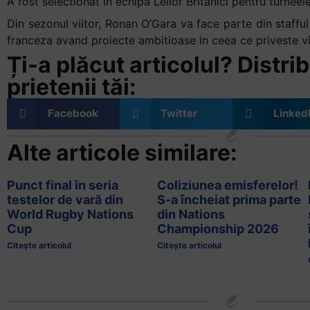
A fost selectionat in echipa Leilor Britanici pentru turnee
Din sezonul viitor, Ronan O’Gara va face parte din stafful
franceza avand proiecte ambitioase in ceea ce priveste vii
Ți-a plăcut articolul? Distrib
prietenii tăi:
Facebook
Twitter
Linked
Alte articole similare:
Punct final în seria
Coliziunea emisferelor!
testelor de vară din
S-a încheiat prima parte
World Rugby Nations
din Nations
Cup
Championship 2026
Citește articolul
Citește articolul