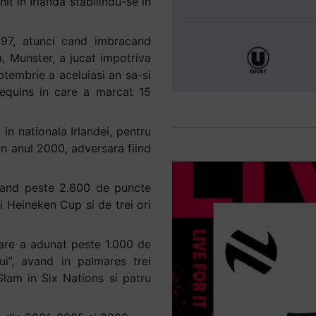
it in Irlanda stabilindu-se in
97, atunci cand imbracand
a, Munster, a jucat impotriva
tembrie a aceluiasi an sa-si
lequins in care a marcat 15
 in nationala Irlandei, pentru
in anul 2000, adversara fiind
rcand peste 2.600 de puncte
i Heineken Cup si de trei ori
 care a adunat peste 1.000 de
ui”, avand in palmares trei
Slam in Six Nations si patru