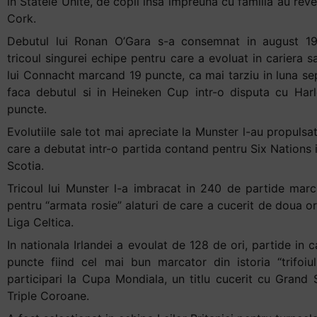
in Statele Unite, de copil insa impreuna cu familia au reven
Cork.
Debutul lui Ronan O’Gara s-a consemnat in august 19
tricoul singurei echipe pentru care a evoluat in cariera s
lui Connacht marcand 19 puncte, ca mai tarziu in luna sep
faca debutul si in Heineken Cup intr-o disputa cu Har
puncte.
Evolutiile sale tot mai apreciate la Munster l-au propulsat
care a debutat intr-o partida contand pentru Six Nations 
Scotia.
Tricoul lui Munster l-a imbracat in 240 de partide ma
pentru “armata rosie” alaturi de care a cucerit de doua or
Liga Celtica.
In nationala Irlandei a evoulat de 128 de ori, partide in
puncte fiind cel mai bun marcator din istoria “trifoiul
participari la Cupa Mondiala, un titlu cucerit cu Grand 
Triple Coroane.