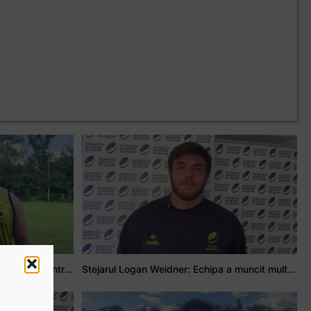
Adrian Țală: Visul meu este să debutez pentru România
Stejarul Logan Weidner: Echipa a muncit mult, iar asta se va vedea în meciurile de la Nations Cup