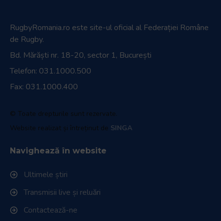
RugbyRomania.ro
este site-ul oficial al Federației Române
de Rugby.
Bd. Mărăști nr. 18-20, sector 1, București
Telefon:
031.1000.500
Fax: 031.1000.400
© Toate drepturile sunt rezervate.
Website realizat și întreținut de
SINGA
Navighează în website
Ultimele știri
Transmisii live și reluări
Contactează-ne