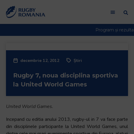
Welcome
to
All
in
One
Accessibility
screen
reader.
decembrie 12, 2012
Știri
To
start
Rugby 7, noua disciplina sportiva
the
All
la United World Games
in
One
Accessibility
United World Games.
screen
reader,
Incepand cu editia anului 2013, rugby-ul in 7 va face parte
press
din disciplinele participante la United World Games, unul
"Ctrl
dintre cele mai mari evenimente sportive din Europa, alaturi