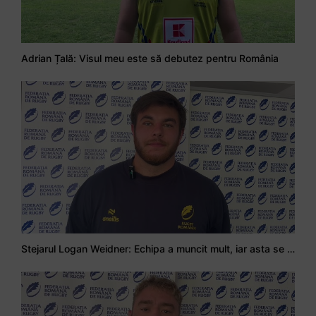
Adrian Țală: Visul meu este să debutez pentru România
Stejarul Logan Weidner: Echipa a muncit mult, iar asta se va vedea în meciurile de la Nations Cup