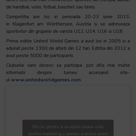
+
de handbal, volei, fotbal, baschet sau tenis.
/".
Competitia are loc in perioada 20-23 iunie 2013,
This
in Klagenfurt am Wörthersee, Austria si se adreseaza
shortcut
sportivilor din grupele de varsta U12, U14, U16 si U18.
activates
Prima editie United World Games a avut loc in 2005 si a
the
adunat peste 1300 de atleti din 12 tari. Edtitia din 2012 a
screen
avut peste 5000 de participanti.
reader
to
Cluburile care doresc sa participe, pot afla mai multe
help
informatii despre turneu accesand site-
you
ul
www.unitedworldgames.com
.
navigate
and
interact
with
the
content.
Dă clic pentru a accepta cookie-urile
pentru marketing și pentru a activa acest