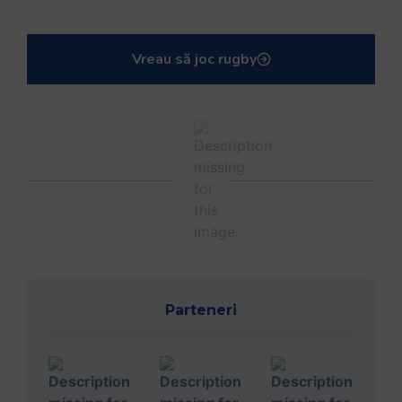
Vreau să joc rugby
Parteneri