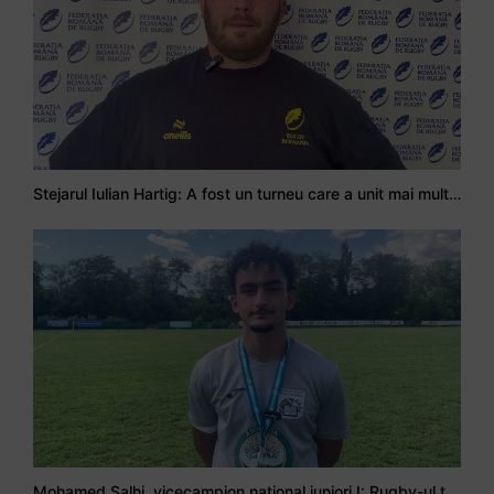
Stejarul Iulian Hartig: A fost un turneu care a unit mai mult echipa
Mohamed Salhi, vicecampion național juniori I: Rugby-ul te învață să accepți și înfrângerile