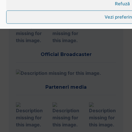
Refuză
Vezi preferin
Official Broadcaster
Parteneri media