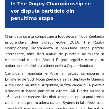
In The Rugby Championship se
+
vor disputa partidele din
/".
This
penultima etapa
shortcut
activates
the
Chiar daca soarta competitiei a fost decisa, Noua Zeelanda
screen
asigurandu-si deja trofeul editiei 2016, The Rugby
reader
Championship programeaza in penultima etapa partide
to
interesante, miza fiind alaturi de punctele acumulate in
help
clasamentul mondial, World Rugby, orgoliile celor patru
you
natiuni, semifinalistele ultimei editii a Cupei Mondiale.
navigate
Campioana mondiala en-titre si virtual campioana a
and
Emisferei de Sud, Noua Zeelanda se va deplasa la Buenos
interact
Aires unde va intalni Argentina, in fata careia nu a pierdut
with
niciodata in istoria partidelor directe, All Blacks vizand a
the
16-a victorie consecutiva dintr-o serie inceputa anul trecut
content.
cand a cedat pentru ultima data la Sydney in fata Australiei.
Trupa lui Steve Hansen a demonstrat deja ca a depasit cu