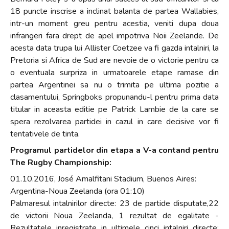
18 puncte inscrise a inclinat balanta de partea Wallabies,
intr-un moment greu pentru acestia, veniti dupa doua
infrangeri fara drept de apel impotriva Noii Zeelande. De
acesta data trupa lui Allister Coetzee va fi gazda intalniri, la
Pretoria si Africa de Sud are nevoie de o victorie pentru ca
o eventuala surpriza in urmatoarele etape ramase din
partea Argentinei sa nu o trimita pe ultima pozitie a
clasamentului, Springboks propunandu-l pentru prima data
titular in aceasta editie pe Patrick Lambie de la care se
spera rezolvarea partidei in cazul in care decisive vor fi
tentativele de tinta.
Programul partidelor din etapa a V-a contand pentru
The Rugby Championship:
01.10.2016, José Amalfitani Stadium, Buenos Aires:
Argentina-Noua Zeelanda (ora 01:10)
Palmaresul intalnirilor directe: 23 de partide disputate,22
de victorii Noua Zeelanda, 1 rezultat de egalitate -
Rezultatele inregistrate in ultimele cinci intalniri directe: