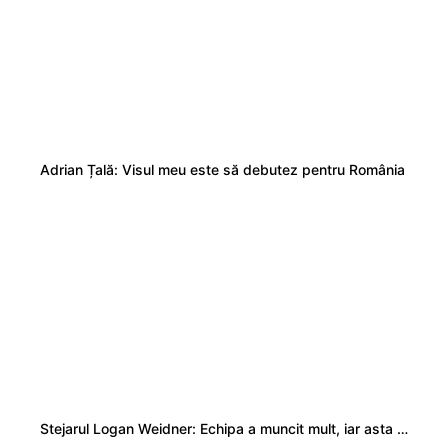
Adrian Țală: Visul meu este să debutez pentru România
Stejarul Logan Weidner: Echipa a muncit mult, iar asta se va vedea în meciurile de la Nations Cup