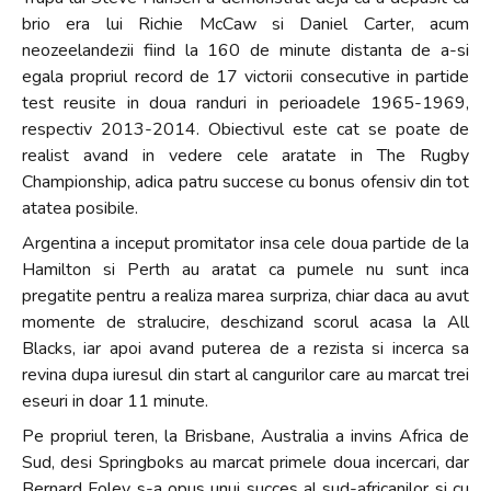
brio era lui Richie McCaw si Daniel Carter, acum
neozeelandezii fiind la 160 de minute distanta de a-si
egala propriul record de 17 victorii consecutive in partide
test reusite in doua randuri in perioadele 1965-1969,
respectiv 2013-2014. Obiectivul este cat se poate de
realist avand in vedere cele aratate in The Rugby
Championship, adica patru succese cu bonus ofensiv din tot
atatea posibile.
Argentina a inceput promitator insa cele doua partide de la
Hamilton si Perth au aratat ca pumele nu sunt inca
pregatite pentru a realiza marea surpriza, chiar daca au avut
momente de stralucire, deschizand scorul acasa la All
Blacks, iar apoi avand puterea de a rezista si incerca sa
revina dupa iuresul din start al cangurilor care au marcat trei
eseuri in doar 11 minute.
Pe propriul teren, la Brisbane, Australia a invins Africa de
Sud, desi Springboks au marcat primele doua incercari, dar
Bernard Foley s-a opus unui succes al sud-africanilor si cu