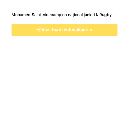
Mohamed Salhi, vicecampion național juniori I: Rugby-ul te învață să accepți și înfrângerile
Vezi toate videoclipurile