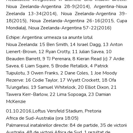
Noua Zeelanda-Argentina 28-9(2014), Argentina-Noua
Zeelanda 13-34(2014), Noua Zeelanda-Argentina 39-
18(2015), Noua Zeelanda-Argentina 26-16(2015, Cupa
Mondiala), Noua Zeelanda-Argentina 57-22(2016)
Echipe: Argentina: urmeaza sa anunte lotul
Noua Zeelanda: 15 Ben Smith, 14 Israel Dagg, 13 Anton
Lienert-Brown, 12 Ryan Crotty, 11 Julian Savea, 10
Beauden Barrett, 9 TJ Perenara, 8 Kieran Read (c) 7 Ardie
Savea, 6 Liam Squire, 5 Brodie Retallick, 4 Patrick
Tuipulotu, 3 Owen Franks, 2 Dane Coles, 1 Joe Moody
Rezerve: 16 Codie Taylor, 17 Wyatt Crockett, 18 Ofa
Tu’ungafasi, 19 Samuel Whitelock, 20 Elliot Dixon, 21
Tawera Kerr-Barlow, 22 Lima Sopoaga, 23 Damian
McKenzie
01.10.2016,Loftus Versfeld Stadium, Pretoria
Africa de Sud-Australia (ora 18:05)
Palmaresul inatalnirilor directe: 84 de partide, 35 de victorii
Australia, 48 de victorii Africa de Sud, 1 rezultat de