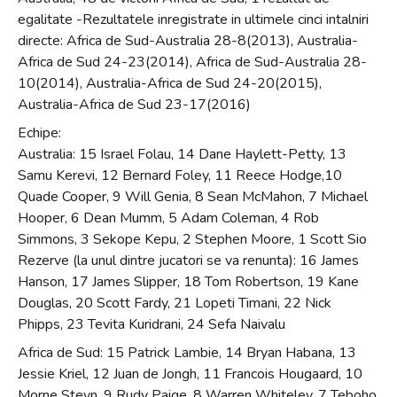
egalitate -Rezultatele inregistrate in ultimele cinci intalniri
directe: Africa de Sud-Australia 28-8(2013), Australia-
Africa de Sud 24-23(2014), Africa de Sud-Australia 28-
10(2014), Australia-Africa de Sud 24-20(2015),
Australia-Africa de Sud 23-17(2016)
Echipe:
Australia: 15 Israel Folau, 14 Dane Haylett-Petty, 13
Samu Kerevi, 12 Bernard Foley, 11 Reece Hodge,10
Quade Cooper, 9 Will Genia, 8 Sean McMahon, 7 Michael
Hooper, 6 Dean Mumm, 5 Adam Coleman, 4 Rob
Simmons, 3 Sekope Kepu, 2 Stephen Moore, 1 Scott Sio
Rezerve (la unul dintre jucatori se va renunta): 16 James
Hanson, 17 James Slipper, 18 Tom Robertson, 19 Kane
Douglas, 20 Scott Fardy, 21 Lopeti Timani, 22 Nick
Phipps, 23 Tevita Kuridrani, 24 Sefa Naivalu
Africa de Sud: 15 Patrick Lambie, 14 Bryan Habana, 13
Jessie Kriel, 12 Juan de Jongh, 11 Francois Hougaard, 10
Morne Steyn, 9 Rudy Paige, 8 Warren Whiteley, 7 Teboho