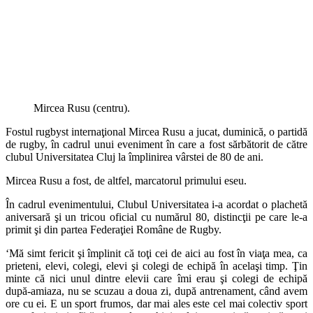
Mircea Rusu (centru).
Fostul rugbyst internaţional Mircea Rusu a jucat, duminică, o partidă
de rugby, în cadrul unui eveniment în care a fost sărbătorit de către
clubul Universitatea Cluj la împlinirea vârstei de 80 de ani.
Mircea Rusu a fost, de altfel, marcatorul primului eseu.
În cadrul evenimentului, Clubul Universitatea i-a acordat o plachetă
aniversară şi un tricou oficial cu numărul 80, distincţii pe care le-a
primit şi din partea Federaţiei Române de Rugby.
‘Mă simt fericit şi împlinit că toţi cei de aici au fost în viaţa mea, ca
prieteni, elevi, colegi, elevi şi colegi de echipă în acelaşi timp. Ţin
minte că nici unul dintre elevii care îmi erau şi colegi de echipă
după-amiaza, nu se scuzau a doua zi, după antrenament, când avem
ore cu ei. E un sport frumos, dar mai ales este cel mai colectiv sport