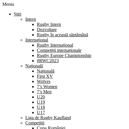
Meniu
Știri
Intern
Rugby Intern
Dezvoltare
Rugby în această săptămână
Internațional
Rugby Internațional
Competiții internaționale
Rugby Europe Championship
#RWC2023
Națională
Națională
First XV
Wolves
7’s Women
7’s Men
U20
U19
U18
U17
Liga de Rugby Kaufland
Competiții
Cupa României