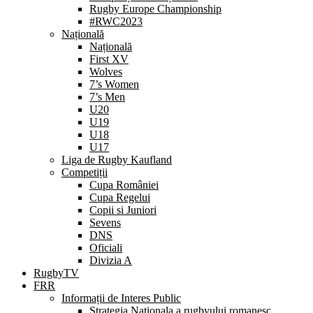
Rugby Europe Championship
#RWC2023
Națională
Națională
First XV
Wolves
7’s Women
7’s Men
U20
U19
U18
U17
Liga de Rugby Kaufland
Competiții
Cupa României
Cupa Regelui
Copii si Juniori
Sevens
DNS
Oficiali
Divizia A
RugbyTV
FRR
Informații de Interes Public
Strategia Nationala a rugbyului romanesc