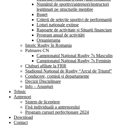
Numărul de sportivi/antrenori/instructori
legitimați pe structurile membre
Buget
Criterii de selecție sportivi de performanță
Loturi naționale extinse
Rapoarte de activitate și Situații financiare
Program anual de activități
Organigrama
Istoric Rugby în Romania
Palmares CN
Campionatul Național Rugby 7s Masculin
Campionatul Național Rugby 7s Feminin
Cluburi afiliate la FRR
Stadionul Național de Rugby “Arcul de Triumf”
Conducere, comisii și departamente
Decizii Disciplinare
Info – Anunțuri
Tehnic
Antrenori
Sistem de licențiere
Fișă individuală a antrenorului
Program cursuri perfecționare 2024
Download
Contact