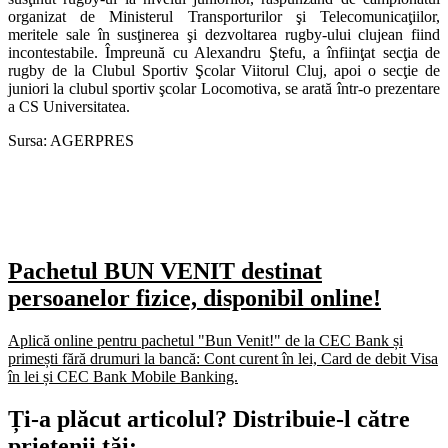
organizat de Ministerul Transporturilor şi Telecomunicaţiilor,
meritele sale în susţinerea şi dezvoltarea rugby-ului clujean fiind
incontestabile. Împreună cu Alexandru Ştefu, a înfiinţat secţia de
rugby de la Clubul Sportiv Şcolar Viitorul Cluj, apoi o secţie de
juniori la clubul sportiv şcolar Locomotiva, se arată într-o prezentare
a CS Universitatea.
Sursa: AGERPRES
Pachetul BUN VENIT destinat
persoanelor fizice, disponibil online!
Aplică online pentru pachetul "Bun Venit!" de la CEC Bank și
primești fără drumuri la bancă: Cont curent în lei, Card de debit Visa
în lei și CEC Bank Mobile Banking.​
Ți-a plăcut articolul? Distribuie-l către
prietenii tăi: