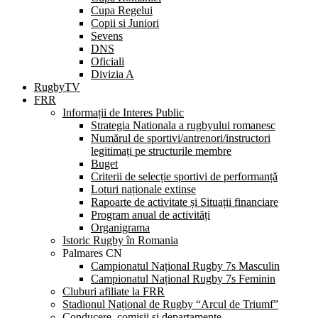
Cupa Regelui
Copii si Juniori
Sevens
DNS
Oficiali
Divizia A
RugbyTV
FRR
Informații de Interes Public
Strategia Nationala a rugbyului romanesc
Numărul de sportivi/antrenori/instructori
legitimați pe structurile membre
Buget
Criterii de selecție sportivi de performanță
Loturi naționale extinse
Rapoarte de activitate și Situații financiare
Program anual de activități
Organigrama
Istoric Rugby în Romania
Palmares CN
Campionatul Național Rugby 7s Masculin
Campionatul Național Rugby 7s Feminin
Cluburi afiliate la FRR
Stadionul Național de Rugby “Arcul de Triumf”
Conducere, comisii și departamente