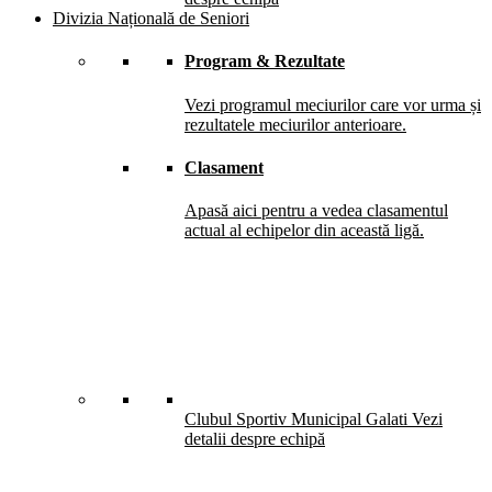
Divizia Națională de Seniori
Program & Rezultate
Vezi programul meciurilor care vor urma și
rezultatele meciurilor anterioare.
Clasament
Apasă aici pentru a vedea clasamentul
actual al echipelor din această ligă.
Clubul Sportiv Municipal Galati
Vezi
detalii despre echipă