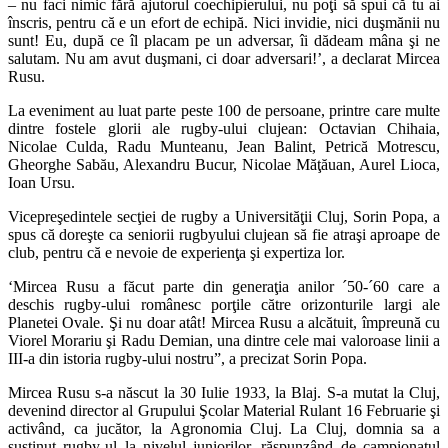
– nu faci nimic fără ajutorul coechipierului, nu poţi să spui că tu ai
înscris, pentru că e un efort de echipă. Nici invidie, nici duşmănii nu
sunt! Eu, după ce îl placam pe un adversar, îi dădeam mâna şi ne
salutam. Nu am avut duşmani, ci doar adversari!’, a declarat Mircea
Rusu.
La eveniment au luat parte peste 100 de persoane, printre care multe
dintre fostele glorii ale rugby-ului clujean: Octavian Chihaia,
Nicolae Culda, Radu Munteanu, Jean Balint, Petrică Motrescu,
Gheorghe Sabău, Alexandru Bucur, Nicolae Măţăuan, Aurel Lioca,
Ioan Ursu.
Vicepreşedintele secţiei de rugby a Universităţii Cluj, Sorin Popa, a
spus că doreşte ca seniorii rugbyului clujean să fie atraşi aproape de
club, pentru că e nevoie de experienţa şi expertiza lor.
‘Mircea Rusu a făcut parte din generaţia anilor ´50-´60 care a
deschis rugby-ului românesc porţile către orizonturile largi ale
Planetei Ovale. Şi nu doar atât! Mircea Rusu a alcătuit, împreună cu
Viorel Morariu şi Radu Demian, una dintre cele mai valoroase linii a
III-a din istoria rugby-ului nostru”, a precizat Sorin Popa.
Mircea Rusu s-a născut la 30 Iulie 1933, la Blaj. S-a mutat la Cluj,
devenind director al Grupului Şcolar Material Rulant 16 Februarie şi
activând, ca jucător, la Agronomia Cluj. La Cluj, domnia sa a
susţinut rugby-ul la nivelul juniorilor, răspunzând de campionatul