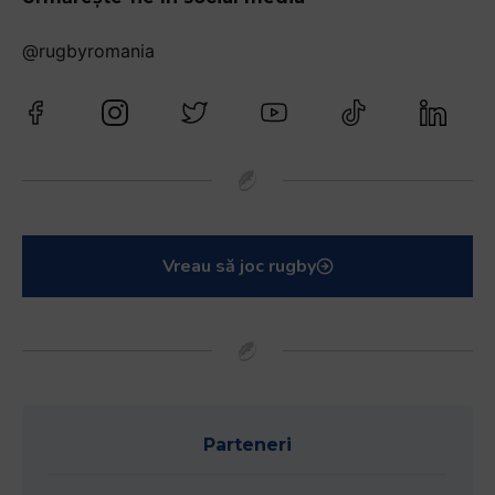
@rugbyromania
Vreau să joc rugby
Parteneri