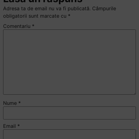
Accessibility,
Adresa ta de email nu va fi publicată.
Câmpurile
apăsați
obligatorii sunt marcate cu
*
„Ctrl
Comentariu
*
+
/”
Această
comandă
rapidă
activează
cititorul
de
ecran
pentru
a
Nume
*
vă
ajuta
să
Email
*
navigați