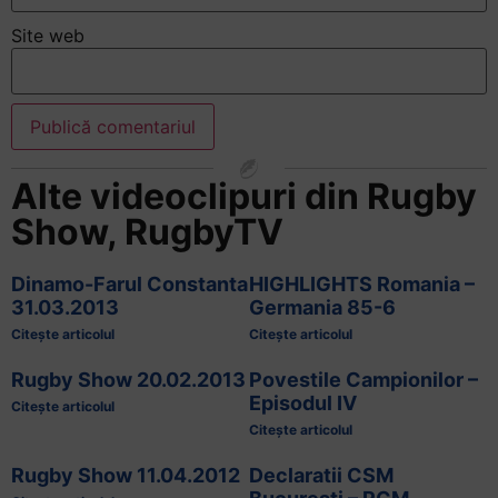
și
să
Site web
interacționați
cu
conținutul.
Alte videoclipuri din
Rugby
Show
,
RugbyTV
Dinamo-Farul Constanta
HIGHLIGHTS Romania –
31.03.2013
Germania 85-6
Citește articolul
Citește articolul
Rugby Show 20.02.2013
Povestile Campionilor –
Episodul IV
Citește articolul
Citește articolul
Rugby Show 11.04.2012
Declaratii CSM