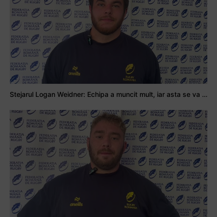
Stejarul Logan Weidner: Echipa a muncit mult, iar asta se va vedea în meciurile de la Nations Cup