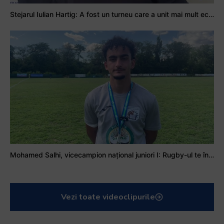
Stejarul Iulian Hartig: A fost un turneu care a unit mai mult echipa
Mohamed Salhi, vicecampion național juniori I: Rugby-ul te învață să accepți și înfrângerile
Vezi toate videoclipurile