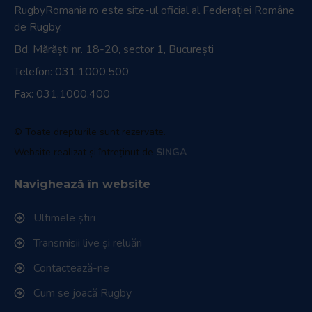
RugbyRomania.ro
este site-ul oficial al Federației Române
de Rugby.
Bd. Mărăști nr. 18-20, sector 1, București
Telefon:
031.1000.500
Fax: 031.1000.400
© Toate drepturile sunt rezervate.
Website realizat și întreținut de
SINGA
Navighează în website
Ultimele știri
Transmisii live și reluări
Contactează-ne
Cum se joacă Rugby