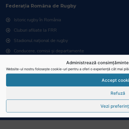
Federația Româna de Rugby
Istoric rugby în România
Cluburi afiliate la FRR
Stadionul național de rugby
Conducere, comisii și departamente
Info - Anunțuri
Administrează consimțămintel
Website-ul nostru folosește cookie-uri pentru a oferi o experiență cât mai plă
Link-uri utile
Accept cook
Download
Refuză
Politica de utilizare cookies
Vezi preferin