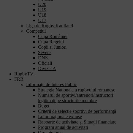
U20
U19
U18
U17
Liga de Rugby Kaufland
Competiții
Cupa României
Cupa Regelui
Copii si Juniori
Sevens
DNS
Oficiali
Divizia A
RugbyTV
FRR
Informații de Interes Public
Strategia Nationala a rugbyului romanesc
Numărul de sportivi/antrenori/instructori
legitimați pe structurile membre
Buget
Criterii de selecție sportivi de performanță
Loturi naționale extinse
Rapoarte de activitate și Situații financiare
Program anual de activități
Organigrama