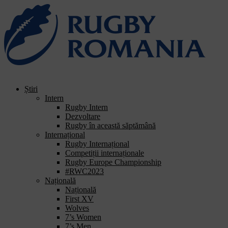
Știri
Intern
Rugby Intern
Dezvoltare
Rugby în această săptămână
Internațional
Rugby Internațional
Competiții internaționale
Rugby Europe Championship
#RWC2023
Națională
Națională
First XV
Wolves
7’s Women
7’s Men