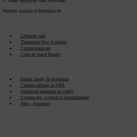
© Toate drepturile sunt rezervate.
Website realizat și întreținut de
SINGA
Navighează în website
Ultimele știri
Transmisii live și reluări
Contactează-ne
Cum se joacă Rugby
Federația Româna de Rugby
Istoric rugby în România
Cluburi afiliate la FRR
Stadionul național de rugby
Conducere, comisii și departamente
Info - Anunțuri
Partener principal