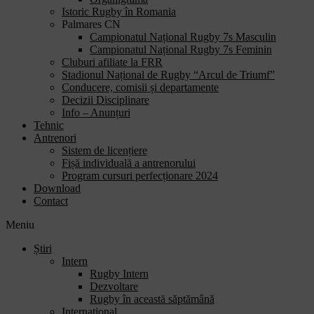
Istoric Rugby în Romania
Palmares CN
Campionatul Național Rugby 7s Masculin
Campionatul Național Rugby 7s Feminin
Cluburi afiliate la FRR
Stadionul Național de Rugby “Arcul de Triumf”
Conducere, comisii și departamente
Decizii Disciplinare
Info – Anunțuri
Tehnic
Antrenori
Sistem de licențiere
Fișă individuală a antrenorului
Program cursuri perfecționare 2024
Download
Contact
Meniu
Știri
Intern
Rugby Intern
Dezvoltare
Rugby în această săptămână
Internațional