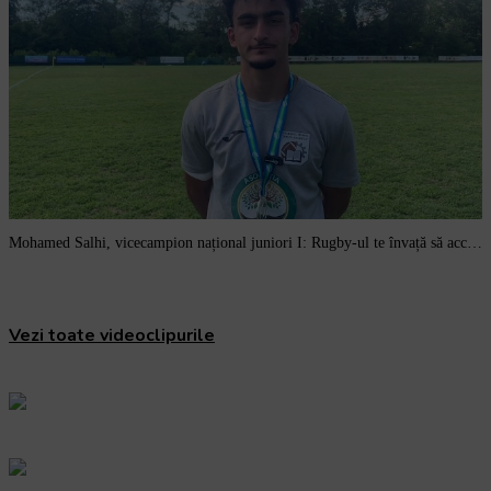
Mohamed Salhi, vicecampion național juniori I: Rugby-ul te învață să accepți și înfrângerile
Vezi toate videoclipurile