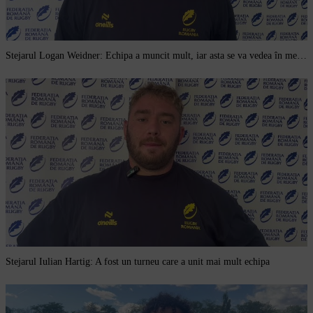
Stejarul Logan Weidner: Echipa a muncit mult, iar asta se va vedea în meciurile de la Nations Cup
Stejarul Iulian Hartig: A fost un turneu care a unit mai mult echipa