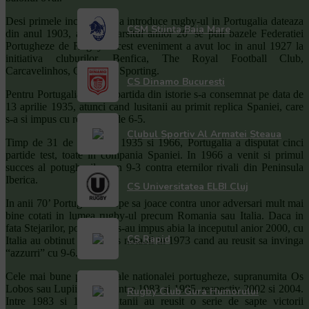
Desi primele incercari de a introduce rugby-ul in Portugalia dateaza
CSM Stiinta Baia Mare
din anul 1903, abia la sfarsitul anilor 20’ se pun bazele Federatiei
Portugheze de Rugby. Acest eveniment a avut loc in anul 1927 la
initiativa cluburilor, Benfica, The Royal Football Club,
Carcavelinhos, Ginasio si Sporting.
CS Dinamo Bucuresti
Pentru Portugalia, prima partida din istorie s-a consemnat pe data de
13 aprilie 1935, atunci cand lusitanii au primit replica Spaniei, care
s-a si impus cu rezultatul de 6-5.
Clubul Sportiv Al Armatei Steaua
Timp de 31 de ani, intre 1935 si 1966, Portugalia a disputat cinci
partide test, toate in compania Spaniei. In 1966 a venit si primul
succes al potughezilor, un 9-3 contra eternilor rivali din Peninsula
Iberica.
CS Universitatea ELBI Cluj
In anii 70’ Portugalia incepe sa joace contra unor adversari mult mai
bine cotati in lumea rugby-ul precum Romania sau Italia. Daca in
fata Stejarilor, portughezi s-au impus abia la inceputul anior 2000, cu
CS Rapid
Italia au obtinut un succes notabil in 1973 cand au reusit sa invinga
“azzurri” cu 9-6.
Cele mai bune perioade ale nationalei portugheze, supranumita Os
Lobos sau Lupii, au fost intre 1983 si 1985, respectiv 2002 si 2004.
Rugby Club Gura Humorului
Intre 1983 si 1985, lusitanii au reusit o serie de sapte victorii