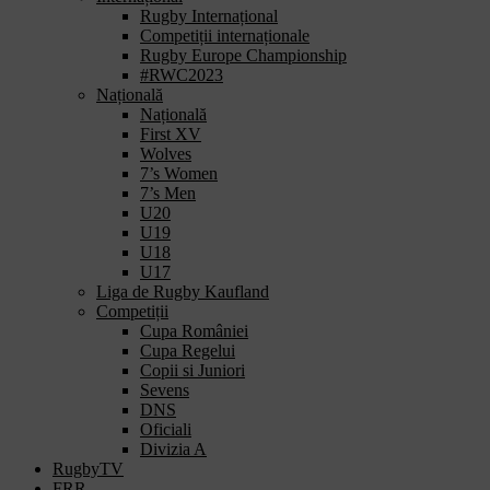
Rugby Internațional
Competiții internaționale
Rugby Europe Championship
#RWC2023
Națională
Națională
First XV
Wolves
7’s Women
7’s Men
U20
U19
U18
U17
Liga de Rugby Kaufland
Competiții
Cupa României
Cupa Regelui
Copii si Juniori
Sevens
DNS
Oficiali
Divizia A
RugbyTV
FRR