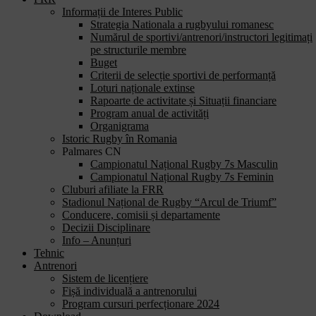
Informații de Interes Public
Strategia Nationala a rugbyului romanesc
Numărul de sportivi/antrenori/instructori legitimați
pe structurile membre
Buget
Criterii de selecție sportivi de performanță
Loturi naționale extinse
Rapoarte de activitate și Situații financiare
Program anual de activități
Organigrama
Istoric Rugby în Romania
Palmares CN
Campionatul Național Rugby 7s Masculin
Campionatul Național Rugby 7s Feminin
Cluburi afiliate la FRR
Stadionul Național de Rugby “Arcul de Triumf”
Conducere, comisii și departamente
Decizii Disciplinare
Info – Anunțuri
Tehnic
Antrenori
Sistem de licențiere
Fișă individuală a antrenorului
Program cursuri perfecționare 2024