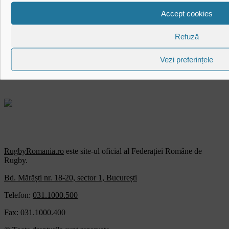
Accept cookies
Link-uri utile
Refuză
Vezi preferințele
RugbyRomania.ro
este site-ul oficial al Federației Române de
Rugby.
Bd. Mărăști nr. 18-20, sector 1, București
Telefon:
031.1000.500
Fax: 031.1000.400