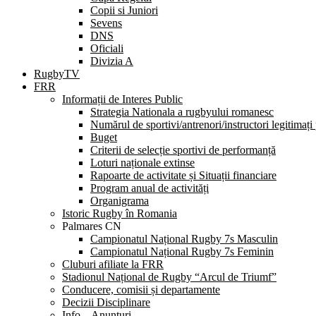
Copii si Juniori
Sevens
DNS
Oficiali
Divizia A
RugbyTV
FRR
Informații de Interes Public
Strategia Nationala a rugbyului romanesc
Numărul de sportivi/antrenori/instructori legitimați
Buget
Criterii de selecție sportivi de performanță
Loturi naționale extinse
Rapoarte de activitate și Situații financiare
Program anual de activități
Organigrama
Istoric Rugby în Romania
Palmares CN
Campionatul Național Rugby 7s Masculin
Campionatul Național Rugby 7s Feminin
Cluburi afiliate la FRR
Stadionul Național de Rugby “Arcul de Triumf”
Conducere, comisii și departamente
Decizii Disciplinare
Info – Anunțuri