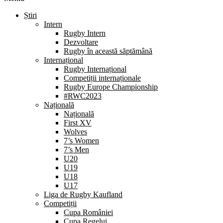
Știri
Intern
Rugby Intern
Dezvoltare
Rugby în această săptămână
Internațional
Rugby Internațional
Competiții internaționale
Rugby Europe Championship
#RWC2023
Națională
Națională
First XV
Wolves
7’s Women
7’s Men
U20
U19
U18
U17
Liga de Rugby Kaufland
Competiții
Cupa României
Cupa Regelui