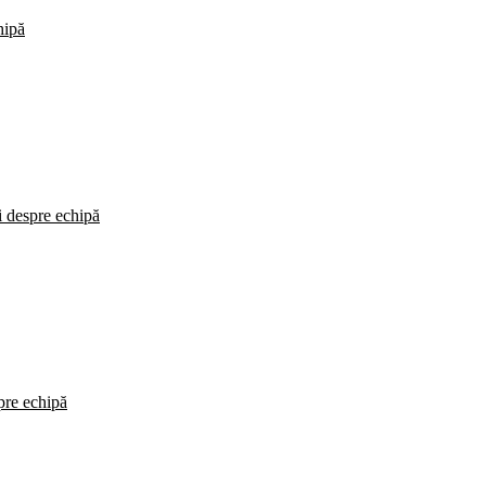
hipă
i despre echipă
spre echipă