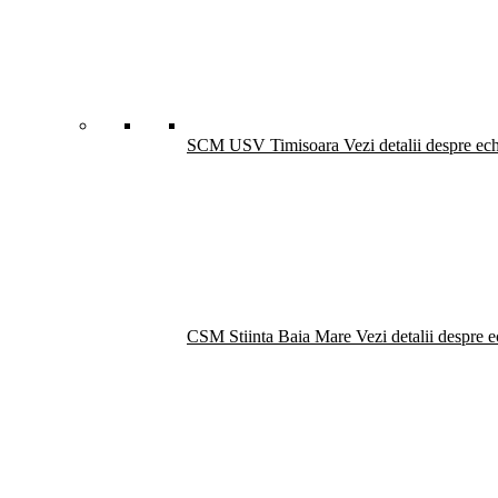
SCM USV Timisoara
Vezi detalii despre ec
CSM Stiinta Baia Mare
Vezi detalii despre 