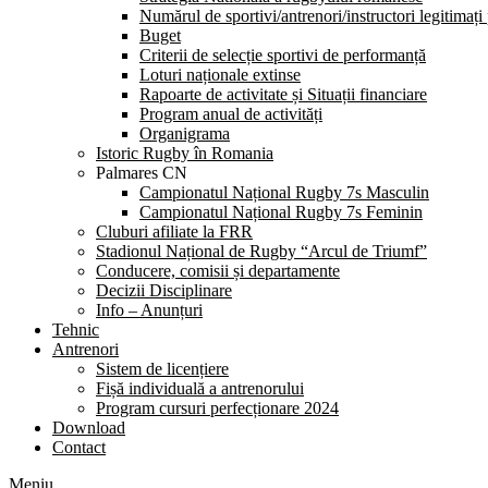
Numărul de sportivi/antrenori/instructori legitimați
Buget
Criterii de selecție sportivi de performanță
Loturi naționale extinse
Rapoarte de activitate și Situații financiare
Program anual de activități
Organigrama
Istoric Rugby în Romania
Palmares CN
Campionatul Național Rugby 7s Masculin
Campionatul Național Rugby 7s Feminin
Cluburi afiliate la FRR
Stadionul Național de Rugby “Arcul de Triumf”
Conducere, comisii și departamente
Decizii Disciplinare
Info – Anunțuri
Tehnic
Antrenori
Sistem de licențiere
Fișă individuală a antrenorului
Program cursuri perfecționare 2024
Download
Contact
Meniu