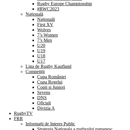
Rugby Europe Championship
#RWC2023
Națională
Națională
First XV
Wolves
7’s Women
7’s Men
U20
U19
U18
U17
Liga de Rugby Kaufland
Competiții
Cupa României
Cupa Regelui
Copii si Juniori
Sevens
DNS
Oficiali
Divizia A
RugbyTV
FRR
Informații de Interes Public
Strategia Nationala a rugbyului romanesc