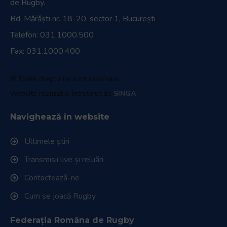
de Rugby.
Bd. Mărăști nr. 18-20, sector 1, București
Telefon:
031.1000.500
Fax: 031.1000.400
© Toate drepturile sunt rezervate.
Website realizat și întreținut de
SINGA
Navighează în website
Ultimele știri
Transmisii live și reluări
Contactează-ne
Cum se joacă Rugby
Federația Româna de Rugby