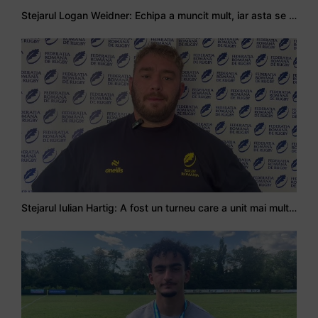
Stejarul Logan Weidner: Echipa a muncit mult, iar asta se va vedea în meciurile de la Nations Cup
Stejarul Iulian Hartig: A fost un turneu care a unit mai mult echipa