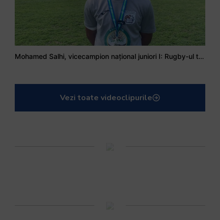
Mohamed Salhi, vicecampion național juniori I: Rugby-ul te învață să accepți și înfrângerile
Vezi toate videoclipurile