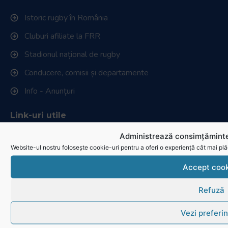
Istoric rugby în România
Cluburi afiliate la FRR
Stadionul național de rugby
Conducere, comisii și departamente
Info - Anunțuri
Link-uri utile
Administrează consimțăminte
Download
Website-ul nostru folosește cookie-uri pentru a oferi o experiență cât mai plă
Politica de utilizare cookies
Accept cook
Refuză
Vezi preferin