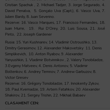
Cristian Spachuk , 2. Michael Tadjer, 3. Jorge Segurado, 4.
David Penalva, 5. Gonçalo Uva (Capt.), 6. Vasco Uva, 7.
Julien Bardy, 8. Juan Severino.
Rezerve: 16. Vasco Marques, 17. Francisco Fernandes, 18.
Juan Murre, 19. Rui D’Orey, 20. Luis Sousa, 21. José
Pinto, 22. Joseph Gardener
Rusia: 15. Yuri Kushnarev, 14. Vladimir Ostroushko, 13.
Dmitry Gerasimov, 12. Alexander Makovetsky 11. Denis
Simplikevich, 10. Anton Ryabov, 9. Alexander
Yanyushkin, 1. Vladimir Botvinnikov , 2. Valery Tsnobiladze,
3.Evgeny Matveev, 4. Denis Antonov, 5. Vladimir
Boltenkov, 6. Andrey Temnov, 7. Andrew Garbuzov, 8.
Victor Gresev
Rezerve: 16. Grégory Tsnobiladze, 17. Innokenty Zykov,
18. Paul Kvernadze, 19. Artem Fatahkov, 20. Alexander
Shakirov, 21. Sergey Trishin, 22. Mikhail Babaev
CLASAMENT CEN: