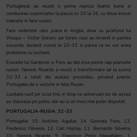
Portughezii au reusit o prima repriza foarte buna si
conduceau surprinzator la pauza cu 20 la 16, cu doua eseuri
marcate in fata rusilor.
Fara vedetele care joaca in Anglia, doar cu jucatorul lui
Wasps – Victor Gresev pe teren, rusii au revenit in partea
secunda, ducand scorul la 20-33 si parea ca nu vor avea
probleme cu lusitanii.
Eseurile lui Gardener si Foro au dat insa peste cap planurile
rusilor. Yannick Ricardo a reusit o transformare iar la scorul
32-33 a ratat din acelasi procedeu, privand practic
Portugalia de o victorie in fata Rusiei.
Lusitanii sunt pe locul trei, in timp ce adversarii lor de astazi
se claseaza pe patru, dar au si un meci mai putin disputat.
PORTUGALIA-RUSIA: 32-33
Portugalia: 15. António Aguilar, 14. Goncalo Foro, 13.
Frederico Oliveira, 12. Carl Murray, 11. Bernardo Silveira,
10. Yannick Ricardo, 9. Francisco Pinto Magalhães, 1.