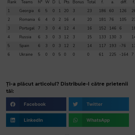
Rank
Teams
N°
W
D
L
Pts
Bonus
Total
f.
a.
diff.
f.
1
Georgia
6
5
0
1
20
3
23
186
60
126
2
2
Romania
6
4
0
2
16
4
20
181
76
105
2
3
Portugal
7
3
0
4
12
4
16
152
146
6
1
4
Russia
6
3
0
3
12
3
15
133
130
3
1
5
Spain
6
3
0
3
12
2
14
117
193
-76
1
6
Ukraine
5
0
0
5
0
0
0
61
225
-164
7
Ți-a plăcut articolul? Distribuie-l către prietenii
tăi:
Facebook
Twitter
LinkedIn
WhatsApp