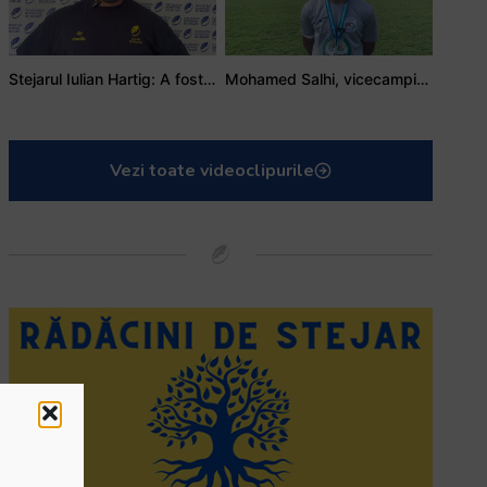
Stejarul Iulian Hartig: A fost un turneu care a unit mai mult echipa
Mohamed Salhi, vicecampion național juniori I: Rugby-ul te învață să accepți și înfrângerile
Vezi toate videoclipurile