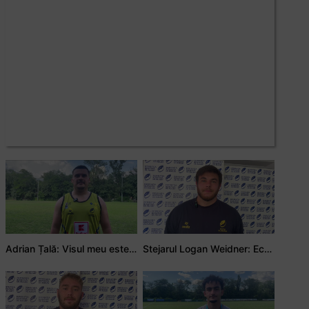
Adrian Țală: Visul meu este să debutez pentru România
Stejarul Logan Weidner: Echipa a muncit mult, iar asta se va vedea în meciurile de la Nations Cup