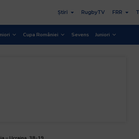
Știri
RugbyTV
FRR
T
niori
Cupa României
Sevens
Juniori
ia – Ucraina, 38-19.