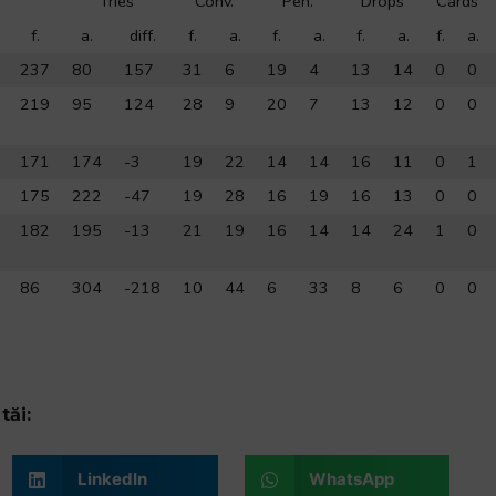
Tries
Conv.
Pen.
Drops
Cards
f.
a.
diff.
f.
a.
f.
a.
f.
a.
f.
a.
237
80
157
31
6
19
4
13
14
0
0
219
95
124
28
9
20
7
13
12
0
0
171
174
-3
19
22
14
14
16
11
0
1
175
222
-47
19
28
16
19
16
13
0
0
182
195
-13
21
19
16
14
14
24
1
0
86
304
-218
10
44
6
33
8
6
0
0
tăi:
LinkedIn
WhatsApp