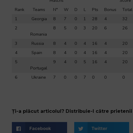
Matchs
Score
Rank
Teams
N°
W
D
L
Pts
Bonus
Total
1
Georgia
8
7
0
1
28
4
32
2
8
5
0
3
20
6
26
Romania
3
Russia
8
4
0
4
16
4
20
4
Spain
8
4
0
4
16
4
20
5
9
4
0
5
16
4
20
Portugal
6
Ukraine
7
0
0
7
0
0
0
Ți-a plăcut articolul? Distribuie-l către prietenii 
Facebook
Twitter