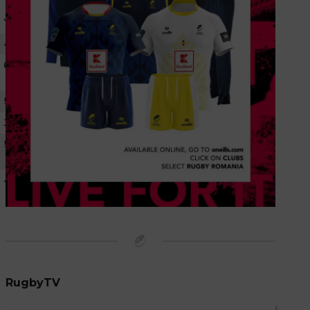
Y.
R.
4
0
6
0
5
0
3
0
5
0
4
0
RugbyTV