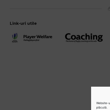
Link-uri utile
Website-ul
plăcută.