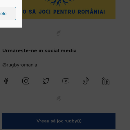
țele
Urmărește-ne în social media
@rugbyromania
Vreau să joc rugby