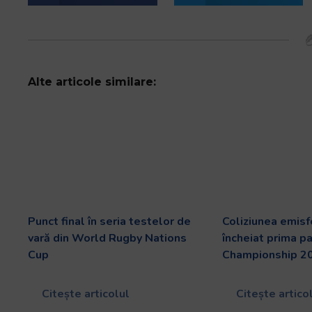
Alte articole similare:
Punct final în seria testelor de
Coliziunea emisf
vară din World Rugby Nations
încheiat prima p
Cup
Championship 2
Citește articolul
Citește artico