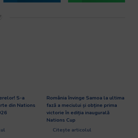
erelor! S-a
România învinge Samoa la ultima
arte din Nations
fază a meciului și obține prima
026
victorie în ediția inaugurală
Nations Cup
lul
Citește articolul