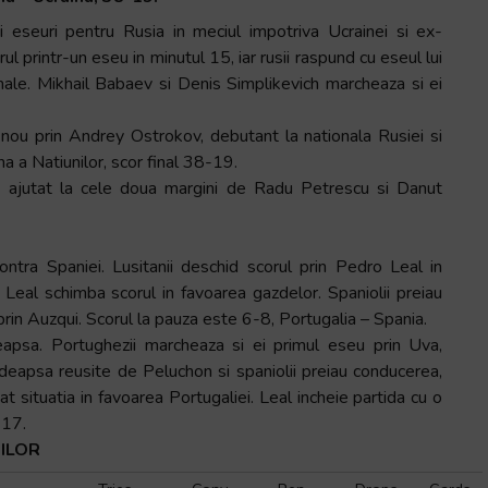
ci eseuri pentru Rusia in meciul impotriva Ucrainei si ex-
ul printr-un eseu in minutul 15, iar rusii raspund cu eseul lui
nale. Mikhail Babaev si Denis Simplikevich marcheaza si ei
 nou prin Andrey Ostrokov, debutant la nationala Rusiei si
a a Natiunilor, scor final 38-19.
u, ajutat la cele doua margini de Radu Petrescu si Danut
ntra Spaniei. Lusitanii deschid scorul prin Pedro Leal in
 Leal schimba scorul in favoarea gazdelor. Spaniolii preiau
prin Auzqui. Scorul la pauza este 6-8, Portugalia – Spania.
apsa. Portughezii marcheaza si ei primul eseu prin Uva,
deapsa reusite de Peluchon si spaniolii preiau conducerea,
t situatia in favoarea Portugaliei. Leal incheie partida cu o
-17.
ILOR