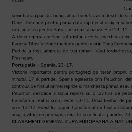
Rusia.
Cin
sovieticii iau punctul bonus al partidei. Ucraina deschide scor
Denis Antonov, pentru prima data capitan al echipei natio
cate un eseu pentru Rusia, iar scorul la pauza este 21-12.
A doua repriza apartine tot rusilor, acestia marcheaza din
Evgeny Titov. Victorie meritata pentru rusi in Cupa European
Partida a fost arbitrata de trei romani: Vlad Iordachesc
Frasineanu.
Portugalia – Spania, 23-17.
Victorie importanta pentru portughezi pe teren propriu co
minutul 17 al partidei. Spania egaleaza prin Peluchon, dar
controlul pe finalul primei reprize si marcheaza primul eseu 
Peluchon deschide a doua repriza cu o lovitura de pede
transforma Leal si scorul este 13-11. Doua lovituri de pe
scor 13-17. Eseul lui Tajder, transformat de Leal a rasturna
noua lovitura de pedeapsa reusita, scor final al partidei, 23
CLASAMENT GENERAL CUPA EUROPEANA A NATIUN