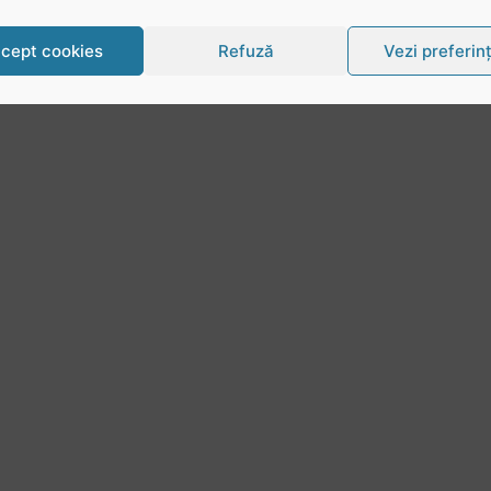
cept cookies
Refuză
Vezi preferin