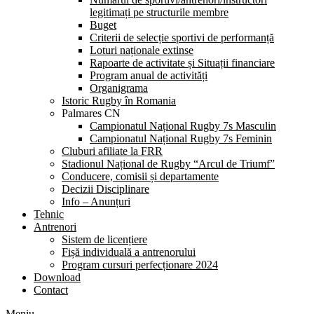
legitimați pe structurile membre
Buget
Criterii de selecție sportivi de performanță
Loturi naționale extinse
Rapoarte de activitate și Situații financiare
Program anual de activități
Organigrama
Istoric Rugby în Romania
Palmares CN
Campionatul Național Rugby 7s Masculin
Campionatul Național Rugby 7s Feminin
Cluburi afiliate la FRR
Stadionul Național de Rugby “Arcul de Triumf”
Conducere, comisii și departamente
Decizii Disciplinare
Info – Anunțuri
Tehnic
Antrenori
Sistem de licențiere
Fișă individuală a antrenorului
Program cursuri perfecționare 2024
Download
Contact
Meniu