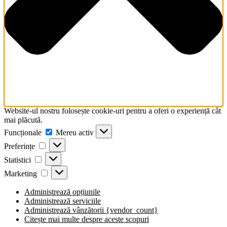
screen
reader
to
help
you
navigate
and
interact
with
the
content.
Website-ul nostru folosește cookie-uri pentru a oferi o experiență cât
mai plăcută.
Funcționale
Funcționale
Mereu activ
Preferințe
Preferințe
Statistici
Statistici
Marketing
Marketing
Administrează opțiunile
Administrează serviciile
Administrează vânzătorii {vendor_count}
Citește mai multe despre aceste scopuri