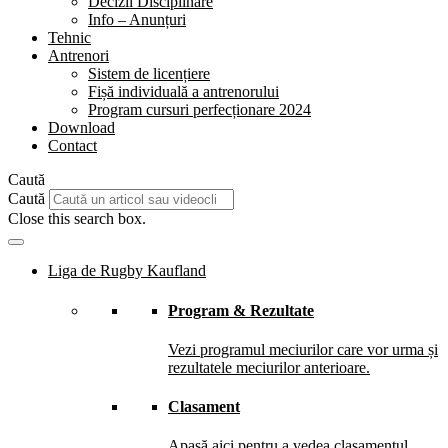
Decizii Disciplinare
Info – Anunțuri
Tehnic
Antrenori
Sistem de licențiere
Fișă individuală a antrenorului
Program cursuri perfecționare 2024
Download
Contact
Caută
Caută
Close this search box.
Liga de Rugby Kaufland
Program & Rezultate
Vezi programul meciurilor care vor urma și
rezultatele meciurilor anterioare.
Clasament
Apasă aici pentru a vedea clasamentul