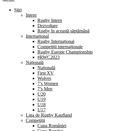
Știri
Intern
Rugby Intern
Dezvoltare
Rugby în această săptămână
Internațional
Rugby Internațional
Competiții internaționale
Rugby Europe Championship
#RWC2023
Națională
Națională
First XV
Wolves
7’s Women
7’s Men
U20
U19
U18
U17
Liga de Rugby Kaufland
Competiții
Cupa României
Cupa Regelui