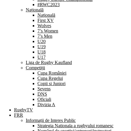
#RWC2023
Națională
Națională
First XV
Wolves
7’s Women
7’s Men
U20
U19
U18
U17
Liga de Rugby Kaufland
Competiții
Cupa României
Cupa Regelui
Copii si Juniori
Sevens
DNS
Oficiali
Divizia A
RugbyTV
FRR
Informații de Interes Public
Strategia Nationala a rugbyului romanesc
Numărul de sportivi/antrenori/instructori