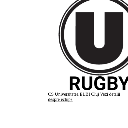
CS Universitatea ELBI Cluj
Vezi detalii
despre echipă