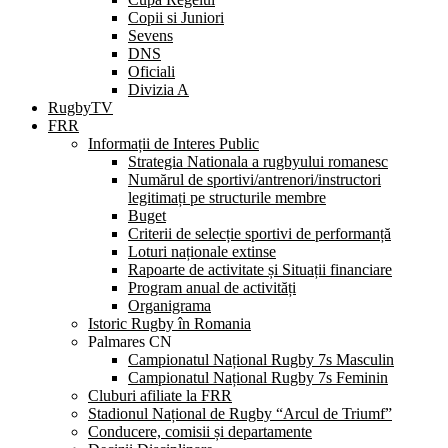
Copii si Juniori
Sevens
DNS
Oficiali
Divizia A
RugbyTV
FRR
Informații de Interes Public
Strategia Nationala a rugbyului romanesc
Numărul de sportivi/antrenori/instructori
legitimați pe structurile membre
Buget
Criterii de selecție sportivi de performanță
Loturi naționale extinse
Rapoarte de activitate și Situații financiare
Program anual de activități
Organigrama
Istoric Rugby în Romania
Palmares CN
Campionatul Național Rugby 7s Masculin
Campionatul Național Rugby 7s Feminin
Cluburi afiliate la FRR
Stadionul Național de Rugby “Arcul de Triumf”
Conducere, comisii și departamente