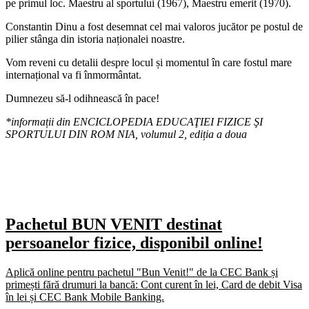
pe primul loc. Maestru al sportului (1967), Maestru emerit (1970).
Constantin Dinu a fost desemnat cel mai valoros jucător pe postul de
pilier stânga din istoria naționalei noastre.
Vom reveni cu detalii despre locul și momentul în care fostul mare
internațional va fi înmormântat.
Dumnezeu să-l odihnească în pace!
*informații din ENCICLOPEDIA EDUCAŢIEI FIZICE ŞI
SPORTULUI DIN ROM NIA, volumul 2, ediția a doua
Pachetul BUN VENIT destinat
persoanelor fizice, disponibil online!
Aplică online pentru pachetul "Bun Venit!" de la CEC Bank și
primești fără drumuri la bancă: Cont curent în lei, Card de debit Visa
în lei și CEC Bank Mobile Banking.​