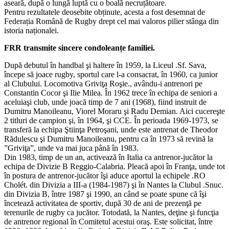
aseară, după o lungă luptă cu o boală necruțătoare.
Pentru rezultatele deosebite obținute, acesta a fost desemnat de
Federația Română de Rugby drept cel mai valoros pilier stânga din
istoria naționalei.
FRR transmite sincere condoleanțe familiei.
După debutul în handbal şi haltere în 1959, la Liceul .Sf. Sava,
începe să joace rugby, sportul care l-a consacrat, în 1960, ca junior
al Clubului. Locomotiva Griviţa Roşie., avându-i antrenori pe
Constantin Cocor şi Ilie Milea. În 1962 trece în echipa de seniori a
aceluiaşi club, unde joacă timp de 7 ani (1968), fiind instruit de
Dumitru Manoileanu, Viorel Moraru şi Radu Demian. Aici cucereşte
2 titluri de campion şi, în 1964, şi CCE. În perioada 1969-1973, se
transferă la echipa Ştiinţa Petroşani, unde este antrenat de Theodor
Rădulescu şi Dumitru Manoileanu, pentru ca în 1973 să revină la
”Griviţa”, unde va mai juca până în 1983.
Din 1983, timp de un an, activează în Italia ca antrenor-jucător la
echipa de Divizie B Reggio-Calabria. Pleacă apoi în Franţa, unde tot
în postura de antrenor-jucător îşi aduce aportul la echipele .RO
Cholét. din Divizia a III-a (1984-1987) şi în Nantes la Clubul .Snuc.
din Divizia B, între 1987 şi 1990, an când se poate spune că îşi
încetează activitatea de sportiv, după 30 de ani de prezenţă pe
terenurile de rugby ca jucător. Totodată, la Nantes, deţine şi funcţia
de antrenor regional în Comitetul acestui oraş. Este solicitat, între