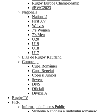
Rugby Europe Championship
#RWC2023
Națională
Națională
First XV
Wolves
7’s Women
7’s Men
U20
U19
U18
U17
Liga de Rugby Kaufland
Competiții
Cupa României
Cupa Regelui
Copii si Juniori
Sevens
DNS
Oficiali
Divizia A
RugbyTV
FRR
Informații de Interes Public
Strategia Nationala a rugbyului romanesc