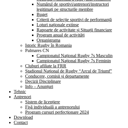
Numărul de sportivi/antrenori/instructori
legitimați pe structurile membre
Buget
Criterii de selecție sportivi de performanță
Loturi naționale extinse
Rapoarte de activitate și Situații financiare
Program anual de activități
Organigrama
Istoric Rugby în Romania
Palmares CN
Campionatul Național Rugby 7s Masculin
Campionatul Național Rugby 7s Feminin
Cluburi afiliate la FRR
Stadionul Național de Rugby “Arcul de Triumf”
Conducere, comisii și departamente
Decizii Disciplinare
Info – Anunțuri
Tehnic
Antrenori
Sistem de licențiere
Fișă individuală a antrenorului
Program cursuri perfecționare 2024
Download
Contact