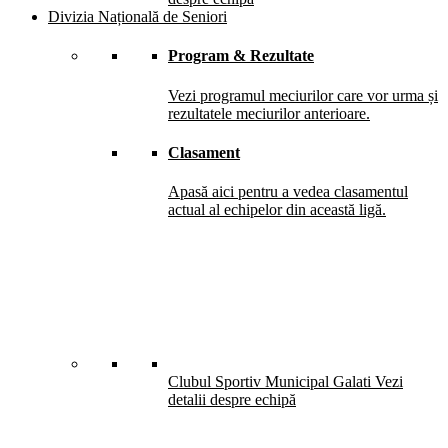
Divizia Națională de Seniori
Program & Rezultate
Vezi programul meciurilor care vor urma și
rezultatele meciurilor anterioare.
Clasament
Apasă aici pentru a vedea clasamentul
actual al echipelor din această ligă.
Clubul Sportiv Municipal Galati
Vezi
detalii despre echipă