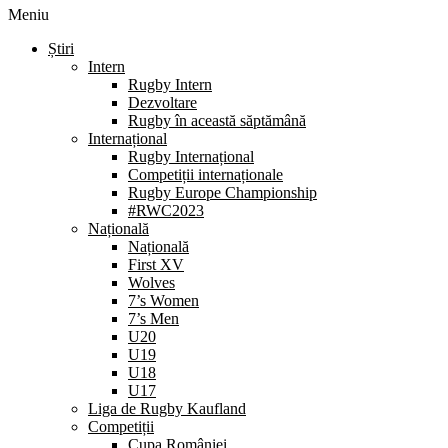
Meniu
Știri
Intern
Rugby Intern
Dezvoltare
Rugby în această săptămână
Internațional
Rugby Internațional
Competiții internaționale
Rugby Europe Championship
#RWC2023
Națională
Națională
First XV
Wolves
7’s Women
7’s Men
U20
U19
U18
U17
Liga de Rugby Kaufland
Competiții
Cupa României