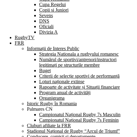
Cupa Regelui
Copii si Juniori
Sevens
DNS
Oficiali
Divizia A
RugbyTV
FRR
Informații de Interes Public
Strategia Nationala a rugbyului romanesc
Numărul de sportivi/antrenori/instructori
legitimați pe structurile membre
Buget
Criterii de selecție sportivi de performanță
Loturi naționale extinse
Rapoarte de activitate și Situații financiare
Program anual de activități
Organigrama
Istoric Rugby în Romania
Palmares CN
Campionatul Național Rugby 7s Masculin
Campionatul Național Rugby 7s Feminin
Cluburi afiliate la FRR
Stadionul Național de Rugby “Arcul de Triumf”
Conducere, comisii și departamente