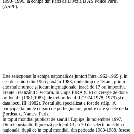
1990- 1996, la echipa din Paris de Divizia B AS Police Paris.
(ASPP).
Este selecţionat în echipa naţională de juniori între 1962-1965 şi în
cea de seniori din 1965 până în 1983, unde timp de 18 ani, printre
alte multe turnee şi jocuri internaţionale, joacă de 17 ori împotriva
Franţei, realizând 5 victorii. În Cupa FIRA (CE) cucereşte de două
ori locul I (1981,1983), de trei ori locul II (1974,1978, 1979) şi o
data locul III (1982). Postul său specializat a fost de stâlp.. A
participat la multe cursuri de perfecţionare, printre care şi cele de la
Bordeaux, Nantes, Paris.
În topul mondial publicat de ziarul l’Equipe. în noiembrie 1997,
Dinu Constantin figurează pe locul 13 cu 70 de selecţii în echipa
naţională, după ce în topul mondial, din perioada 1983-1988, fusese