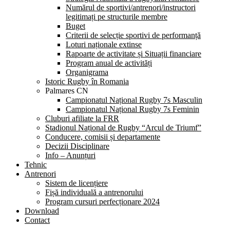
Numărul de sportivi/antrenori/instructori
legitimați pe structurile membre
Buget
Criterii de selecție sportivi de performanță
Loturi naționale extinse
Rapoarte de activitate și Situații financiare
Program anual de activități
Organigrama
Istoric Rugby în Romania
Palmares CN
Campionatul Național Rugby 7s Masculin
Campionatul Național Rugby 7s Feminin
Cluburi afiliate la FRR
Stadionul Național de Rugby “Arcul de Triumf”
Conducere, comisii și departamente
Decizii Disciplinare
Info – Anunțuri
Tehnic
Antrenori
Sistem de licențiere
Fișă individuală a antrenorului
Program cursuri perfecționare 2024
Download
Contact