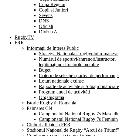
Cupa Regelui
Copii si Juniori
Sevens
DNS
Oficiali
Divizia A
RugbyTV
FRR
Informații de Interes Public
Strategia Nationala a rugbyului romanesc
Numărul de sportivi/antrenori/instructori
legitimați pe structurile membre
Buget
Criterii de selecție sportivi de performanță
Loturi naționale extinse
Rapoarte de activitate și Situații financiare
Program anual de activități
Organigrama
Istoric Rugby în Romania
Palmares CN
Campionatul Național Rugby 7s Masculin
Campionatul Național Rugby 7s Feminin
Cluburi afiliate la FRR
Stadionul Național de Rugby “Arcul de Triumf”
Conducere, comisii și departamente