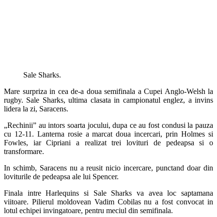
Sale Sharks.
Mare surpriza in cea de-a doua semifinala a Cupei Anglo-Welsh la
rugby. Sale Sharks, ultima clasata in campionatul englez, a invins
lidera la zi, Saracens.
„Rechinii” au intors soarta jocului, dupa ce au fost condusi la pauza
cu 12-11. Lanterna rosie a marcat doua incercari, prin Holmes si
Fowles, iar Cipriani a realizat trei lovituri de pedeapsa si o
transformare.
In schimb, Saracens nu a reusit nicio incercare, punctand doar din
loviturile de pedeapsa ale lui Spencer.
Finala intre Harlequins si Sale Sharks va avea loc saptamana
viitoare. Pilierul moldovean Vadim Cobilas nu a fost convocat in
lotul echipei invingatoare, pentru meciul din semifinala.