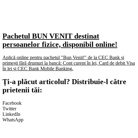
Pachetul BUN VENIT destinat
persoanelor fizice, disponibil online!
Aplică online pentru pachetul "Bun Venit!" de la CEC Bank și
primești fără drumuri la bancă: Cont curent în lei, Card de debit Visa
în lei și CEC Bank Mobile Banking.​
Ți-a plăcut articolul? Distribuie-l către
prietenii tăi:
Facebook
Twitter
LinkedIn
WhatsApp