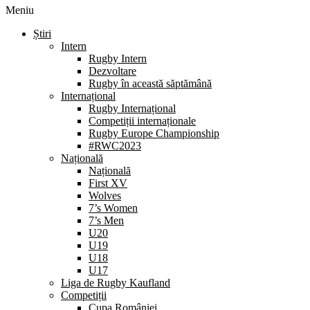
Meniu
Știri
Intern
Rugby Intern
Dezvoltare
Rugby în această săptămână
Internațional
Rugby Internațional
Competiții internaționale
Rugby Europe Championship
#RWC2023
Națională
Națională
First XV
Wolves
7’s Women
7’s Men
U20
U19
U18
U17
Liga de Rugby Kaufland
Competiții
Cupa României