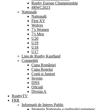
Rugby Europe Championship
#RWC2023
Națională
Națională
First XV
Wolves
7’s Women
7’s Men
U20
U19
U18
U17
Liga de Rugby Kaufland
Competiții
Cupa României
Cupa Regelui
Copii si Juniori
Sevens
DNS
Oficiali
Divizia A
RugbyTV
FRR
Informații de Interes Public
Strategia Nationala a rugbyului romanesc