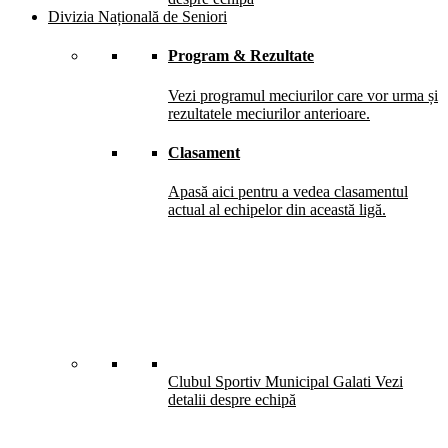
Divizia Națională de Seniori
Program & Rezultate
Vezi programul meciurilor care vor urma și
rezultatele meciurilor anterioare.
Clasament
Apasă aici pentru a vedea clasamentul
actual al echipelor din această ligă.
Clubul Sportiv Municipal Galati
Vezi
detalii despre echipă