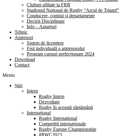
Cluburi afiliate la FRR
Stadionul Național de Rugby “Arcul de Triumf”
Conducere, comisii și departamente
Decizii Disciplinare
Info – Anunțuri
Tehnic
Antrenori
Sistem de licențiere
Fișă individuală a antrenorului
Program cursuri perfecționare 2024
Download
Contact
Meniu
Știri
Intern
Rugby Intern
Dezvoltare
Rugby în această săptămână
Internațional
Rugby Internațional
Competiții internaționale
Rugby Europe Championship
#RWC2023