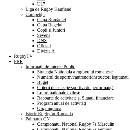
U17
Liga de Rugby Kaufland
Competiții
Cupa României
Cupa Regelui
Copii si Juniori
Sevens
DNS
Oficiali
Divizia A
RugbyTV
FRR
Informații de Interes Public
Strategia Nationala a rugbyului romanesc
Numărul de sportivi/antrenori/instructori legitimați
Buget
Criterii de selecție sportivi de performanță
Loturi naționale extinse
Rapoarte de activitate și Situații financiare
Program anual de activități
Organigrama
Istoric Rugby în Romania
Palmares CN
Campionatul Național Rugby 7s Masculin
Campionatul Național Rugby 7s Feminin