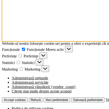
Website-ul nostru folosește cookie-uri pentru a oferi o experiență cât 
Funcționale
Funcționale
Mereu activ
Preferințe
Preferințe
Statistici
Statistici
Marketing
Marketing
Administrează opțiunile
Administrează serviciile
Administrează vânzătorii {vendor_count}
Citește mai multe despre aceste scopuri
Ve
Accept cookies
Refuză
Vezi preferințele
Salvează preferințele
Politica de utilizare cookies