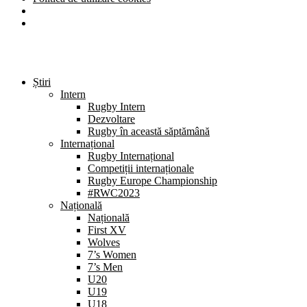
Știri
Intern
Rugby Intern
Dezvoltare
Rugby în această săptămână
Internațional
Rugby Internațional
Competiții internaționale
Rugby Europe Championship
#RWC2023
Națională
Națională
First XV
Wolves
7’s Women
7’s Men
U20
U19
U18