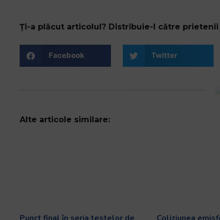
Ți-a plăcut articolul? Distribuie-l către prietenii 
Facebook
Twitter
Alte articole similare:
Punct final în seria testelor de
Coliziunea emisf