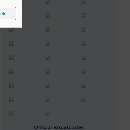
țele
Official Broadcaster