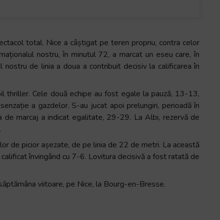
pectacol total. Nice a câștigat pe teren propriu, contra celor
aționalul nostru, în minutul 72, a marcat un eseu care, în
 nostru de linia a doua a contribuit decisiv la calificarea în
bil thriller. Cele două echipe au fost egale la pauză, 13-13,
enzație a gazdelor. S-au jucat apoi prelungiri, perioadă în
 de marcaj a indicat egalitate, 29-29. La Albi, rezervă de
.
lor de picior așezate, de pe linia de 22 de metri. La această
calificat învingând cu 7-6. Lovitura decisivă a fost ratată de
 săptămâna viitoare, pe Nice, la Bourg-en-Bresse.