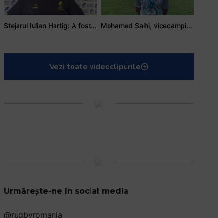
Stejarul Iulian Hartig: A fost un turneu care a unit mai mult echipa
Mohamed Salhi, vicecampion național juniori I: Rugby-ul te învață să accepți și înfrângerile
Vezi toate videoclipurile
Urmărește-ne în social media
@rugbyromania