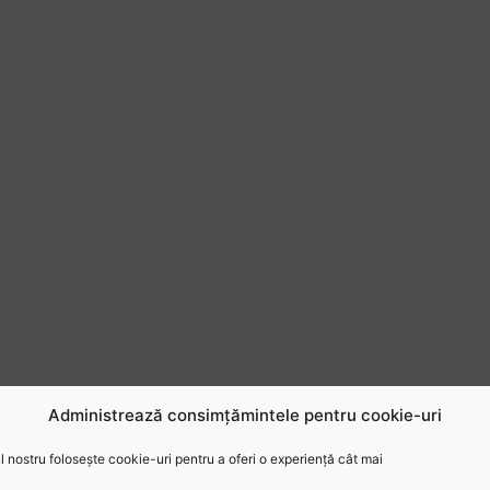
Administrează consimțămintele pentru cookie-uri
 nostru folosește cookie-uri pentru a oferi o experiență cât mai