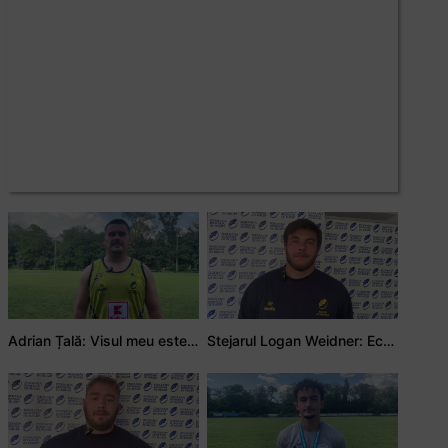
Adrian Țală: Visul meu este să debutez pentru România
Stejarul Logan Weidner: Echipa a muncit mult, iar asta se va vedea în meciurile de la Nations Cup