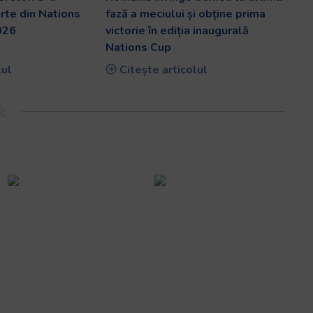
arte din Nations
fază a meciului și obține prima
026
victorie în ediția inaugurală
Nations Cup
lul
Citește articolul