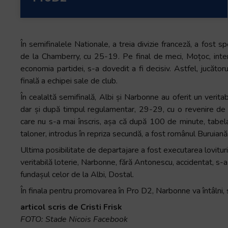
În semifinalele Nationale, a treia divizie franceză, a fost s
de la Chamberry, cu 25-19. Pe final de meci, Moțoc, intern
economia partidei, s-a dovedit a fi decisiv. Astfel, jucătorul
finală a echipei sale de club.
În cealaltă semifinală, Albi și Narbonne au oferit un verita
dar și după timpul regulamentar, 29-29, cu o revenire de s
care nu s-a mai înscris, așa că după 100 de minute, tabela
taloner, introdus în repriza secundă, a fost românul Buruiană
Ultima posibilitate de departajare a fost executarea lovituri
veritabilă loterie, Narbonne, fără Antonescu, accidentat, s-a 
fundașul celor de la Albi, Dostal.
În finala pentru promovarea în Pro D2, Narbonne va întâlni,
articol scris de Cristi Frisk
FOTO: Stade Nicois Facebook