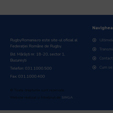
Navighea
RugbyRomania.ro
este site-ul oficial al
Ultimele
Federației Române de Rugby.
Transmisi
Bd. Mărăști nr. 18-20, sector 1,
Contac
București
Cum se
Telefon:
031.1000.500
Fax: 031.1000.400
© Toate drepturile sunt rezervate.
Website realizat și întreținut de
SINGA