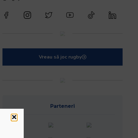
Vreau să joc rugby
Parteneri