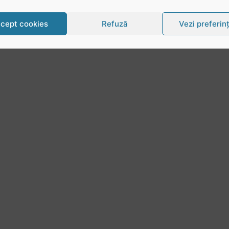
cept cookies
Refuză
Vezi preferin