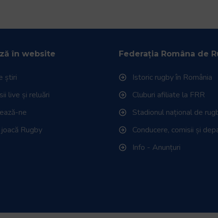
ză în website
Federația Româna de 
 știri
Istoric rugby în România
i live și reluări
Cluburi afiliate la FRR
tează-ne
Stadionul național de rug
 joacă Rugby
Conducere, comisii și de
Info - Anunțuri