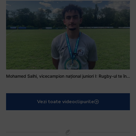
Mohamed Salhi, vicecampion național juniori I: Rugby-ul te învață să accepți și înfrângerile
Vezi toate videoclipurile