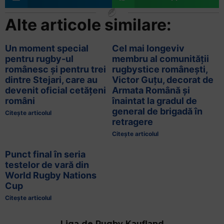
Alte articole similare:
Un moment special
Cel mai longeviv
pentru rugby-ul
membru al comunității
românesc și pentru trei
rugbystice românești,
dintre Stejari, care au
Victor Guțu, decorat de
devenit oficial cetățeni
Armata Română și
români
înaintat la gradul de
general de brigadă în
Citește articolul
retragere
Citește articolul
Punct final în seria
testelor de vară din
World Rugby Nations
Cup
Citește articolul
Liga de Rugby Kaufland