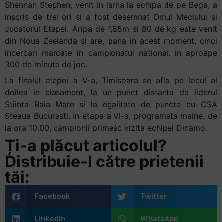
Shennan Stephen, venit in iarna la echipa de pe Bega, a
inscris de trei ori si a fost desemnat Omul Meciului si
Jucatorul Etapei. Aripa de 1,85m si 80 de kg este venit
din Noua Zeelanda si are, pana in acest moment, cinci
incercari marcate in campionatul national, in aproape
300 de minute de joc.
La finalul etapei a V-a, Timisoara se afla pe locul al
doilea in clasament, la un punct distanta de liderul
Stiinta Baia Mare si la egalitate de puncte cu CSA
Steaua Bucuresti. In etapa a VI-a, programata maine, de
la ora 10.00, campionii primesc vizita echipei Dinamo.
Ți-a plăcut articolul?
Distribuie-l către prietenii
tăi:
Facebook
Twitter
LinkedIn
WhatsApp