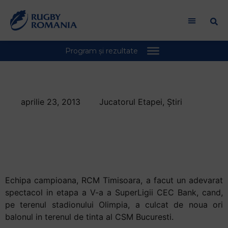
aprilie 23, 2013
Jucatorul Etapei
,
Știri
Shennan Stephen,
Jucatorul Etapei a
V-a
Echipa campioana, RCM Timisoara, a facut un adevarat
spectacol in etapa a V-a a SuperLigii CEC Bank, cand,
pe terenul stadionului Olimpia, a culcat de noua ori
balonul in terenul de tinta al CSM Bucuresti.