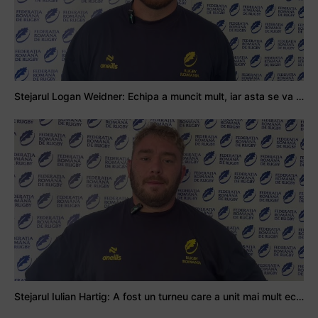
Stejarul Logan Weidner: Echipa a muncit mult, iar asta se va vedea în meciurile de la Nations Cup
Stejarul Iulian Hartig: A fost un turneu care a unit mai mult echipa