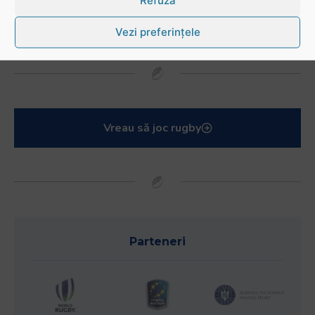
Refuză
Vezi preferințele
Vreau să joc rugby
Parteneri