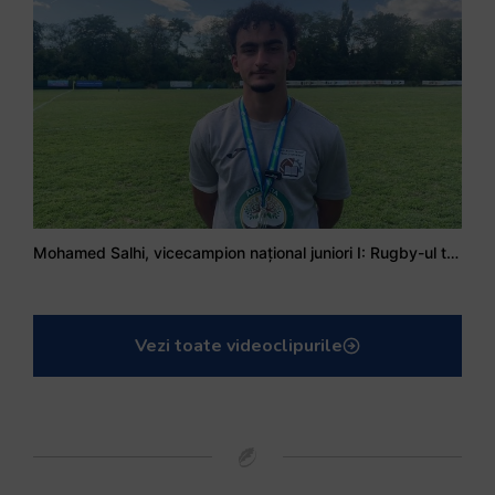
Mohamed Salhi, vicecampion național juniori I: Rugby-ul te învață să accepți și înfrângerile
Vezi toate videoclipurile