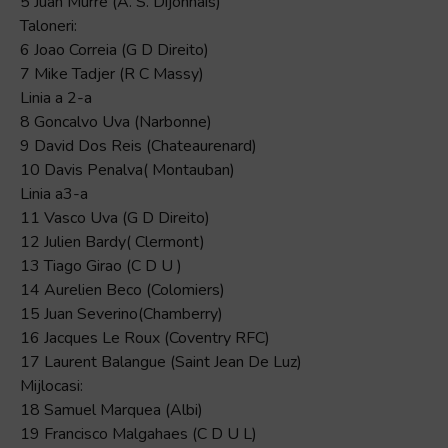
5 Juan Murre (A. S. Dijonnais)
Taloneri:
6 Joao Correia (G D Direito)
7 Mike Tadjer (R C Massy)
Linia a 2-a
8 Goncalvo Uva (Narbonne)
9 David Dos Reis (Chateaurenard)
10 Davis Penalva( Montauban)
Linia a3-a
11 Vasco Uva (G D Direito)
12 Julien Bardy( Clermont)
13 Tiago Girao (C D U )
14 Aurelien Beco (Colomiers)
15 Juan Severino(Chamberry)
16 Jacques Le Roux (Coventry RFC)
17 Laurent Balangue (Saint Jean De Luz)
Mijlocasi:
18 Samuel Marquea (Albi)
19 Francisco Malgahaes (C D U L)