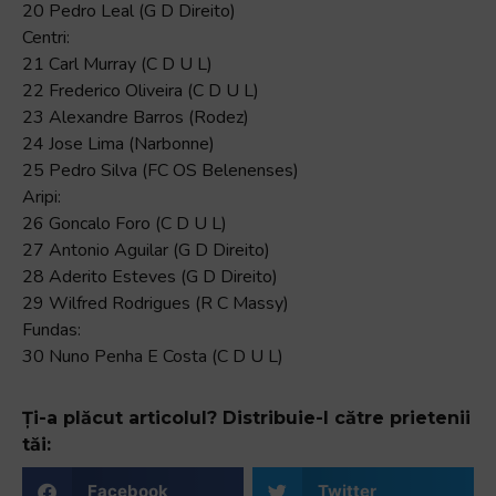
20 Pedro Leal (G D Direito)
Centri:
21 Carl Murray (C D U L)
22 Frederico Oliveira (C D U L)
23 Alexandre Barros (Rodez)
24 Jose Lima (Narbonne)
25 Pedro Silva (FC OS Belenenses)
Aripi:
26 Goncalo Foro (C D U L)
27 Antonio Aguilar (G D Direito)
28 Aderito Esteves (G D Direito)
29 Wilfred Rodrigues (R C Massy)
Fundas:
30 Nuno Penha E Costa (C D U L)
Ți-a plăcut articolul? Distribuie-l către prietenii
tăi:
Facebook
Twitter