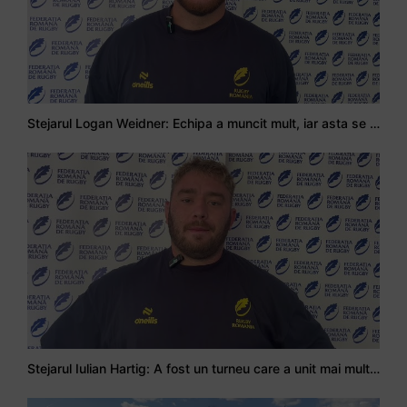
Stejarul Logan Weidner: Echipa a muncit mult, iar asta se va vedea în meciurile de la Nations Cup
Stejarul Iulian Hartig: A fost un turneu care a unit mai mult echipa