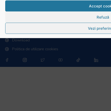
Accept cook
Conducere, comisii și departamente
Info - Anunțuri
Refuză
Vezi preferin
Link-uri utile
Download
Politica de utilizare cookies