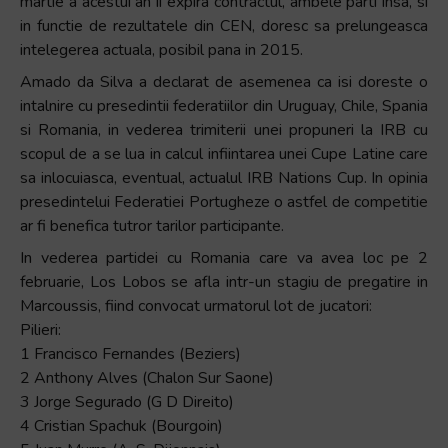
martie a acestui an ii expira contractul, ambele parti insa, si
in functie de rezultatele din CEN, doresc sa prelungeasca
intelegerea actuala, posibil pana in 2015.
Amado da Silva a declarat de asemenea ca isi doreste o
intalnire cu presedintii federatiilor din Uruguay, Chile, Spania
si Romania, in vederea trimiterii unei propuneri la IRB cu
scopul de a se lua in calcul infiintarea unei Cupe Latine care
sa inlocuiasca, eventual, actualul IRB Nations Cup. In opinia
presedintelui Federatiei Portugheze o astfel de competitie
ar fi benefica tutror tarilor participante.
In vederea partidei cu Romania care va avea loc pe 2
februarie, Los Lobos se afla intr-un stagiu de pregatire in
Marcoussis, fiind convocat urmatorul lot de jucatori:
Pilieri:
1 Francisco Fernandes (Beziers)
2 Anthony Alves (Chalon Sur Saone)
3 Jorge Segurado (G D Direito)
4 Cristian Spachuk (Bourgoin)