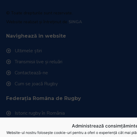
© Toate drepturile sunt rezervate.
Website realizat și întreținut de
SINGA
Navighează în website
Ultimele știri
Transmisii live și reluări
Contactează-ne
Cum se joacă Rugby
Federația Româna de Rugby
Istoric rugby în România
Cluburi afiliate la FRR
Administrează consimțăminte
Website-ul nostru folosește cookie-uri pentru a oferi o experiență cât mai plă
Stadionul național de rugby