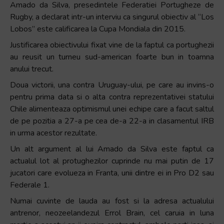
Amado da Silva, presedintele Federatiei Portugheze de
Rugby, a declarat intr-un interviu ca singurul obiectiv al “Los
Lobos” este calificarea la Cupa Mondiala din 2015.
Justificarea obiectivului fixat vine de la faptul ca portughezii
au reusit un turneu sud-american foarte bun in toamna
anului trecut.
Doua victorii, una contra Uruguay-ului, pe care au invins-o
pentru prima data si o alta contra reprezentativei statului
Chile alimenteaza optimismul unei echipe care a facut saltul
de pe pozitia a 27-a pe cea de-a 22-a in clasamentul IRB
in urma acestor rezultate.
Un alt argument al lui Amado da Silva este faptul ca
actualul lot al protughezilor cuprinde nu mai putin de 17
jucatori care evolueza in Franta, unii dintre ei in Pro D2 sau
Federale 1.
Numai cuvinte de lauda au fost si la adresa actualului
antrenor, neozeelandezul Errol Brain, cel caruia in luna