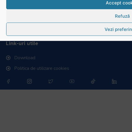
Accept cook
Stadionul național de rugby
Refuză
Conducere, comisii și departamente
Vezi preferin
Info - Anunțuri
Link-uri utile
Download
Politica de utilizare cookies