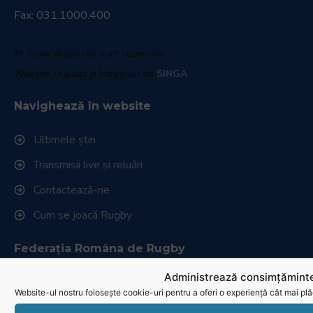
Fax: 031.1000.400
© Toate drepturile sunt rezervate.
Website realizat și întreținut de
SINGA
Navighează în website
Ultimele știri
Transmisii live și reluări
Contactează-ne
Cum se joacă Rugby
Federația Româna de Rugby
Administrează consimțăminte
Istoric rugby în România
Website-ul nostru folosește cookie-uri pentru a oferi o experiență cât mai plă
Cluburi afiliate la FRR