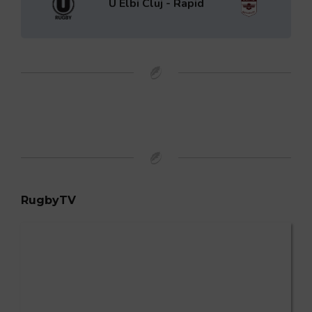
U Elbi Cluj - Rapid
RugbyTV