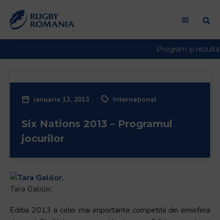
Welcome
to
All
in
One
Accessibility
screen
reader.
ianuarie 13, 2013
Internațional
To
start
Six Nations 2013 – Programul
the
All
jocurilor
in
One
Accessibility
screen
Tara Galilor.
reader,
press
Editia 2013 a celei mai importante competitii din emisfera
"Ctrl