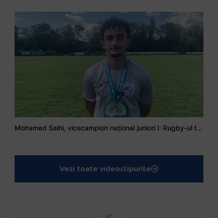
Mohamed Salhi, vicecampion național juniori I: Rugby-ul te învață să accepți și înfrângerile
Vezi toate videoclipurile