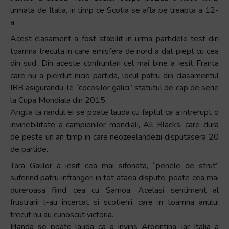
urmata de Italia, in timp ce Scotia se afla pe treapta a 12-
a.
Acest clasament a fost stabilit in urma partidele test din
toamna trecuta in care emisfera de nord a dat piept cu cea
din sud. Din aceste confruntari cel mai bine a iesit Franta
care nu a pierdut nicio partida, locul patru din clasamentul
IRB asigurandu-le “cocosilor galici” statutul de cap de serie
la Cupa Mondiala din 2015.
Anglia la randul ei se poate lauda cu faptul ca a intrerupt o
invincibilitate a campionilor mondiali, All Blacks, care dura
de peste un an timp in care neozeelandezii disputasera 20
de partide.
Tara Galilor a iesit cea mai sifonata, “penele de strut”
suferind patru infrangeri in tot ataea dispute, poate cea mai
dureroasa fiind cea cu Samoa. Acelasi sentiment al
frustrarii l-au incercat si scotienii, care in toamna anului
trecut nu au cunoscut victoria.
Irlanda se poate lauda ca a invins Argentina, iar Italia a