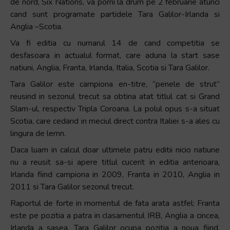
de nord, Six Nations, va porni la drum pe 2 februarie atunci
+
cand sunt programate partidele Tara Galilor-Irlanda si
/".
Anglia –Scotia.
This
Va fi editia cu numarul 14 de cand competitia se
shortcut
desfasoara in actualul format, care aduna la start sase
activates
natiuni, Anglia, Franta, Irlanda, Italia, Scotia si Tara Galilor.
the
Tara Galilor este campiona en-titre, “penele de strut”
screen
reusind in sezonul trecut sa obtina atat titlul cat si Grand
reader
Slam-ul, respectiv Tripla Coroana. La polul opus s-a situat
to
Scotia, care cedand in meciul direct contra Italiei s-a ales cu
help
lingura de lemn.
you
navigate
Daca luam in calcul doar ultimele patru editii nicio natiune
and
nu a reusit sa-si apere titlul cucerit in editia anterioara,
interact
Irlanda fiind campiona in 2009, Franta in 2010, Anglia in
with
2011 si Tara Galilor sezonul trecut.
the
Raportul de forte in momentul de fata arata astfel: Franta
content.
este pe pozitia a patra in clasamentul IRB, Anglia a cincea,
Irlanda a sasea, Tara Galilor ocupa pozitia a noua fiind,