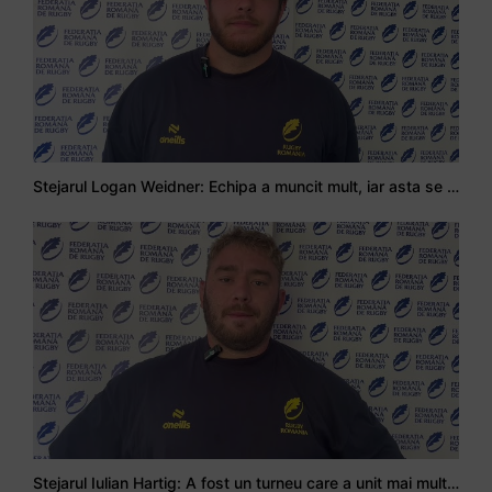
Stejarul Logan Weidner: Echipa a muncit mult, iar asta se va vedea în meciurile de la Nations Cup
Stejarul Iulian Hartig: A fost un turneu care a unit mai mult echipa