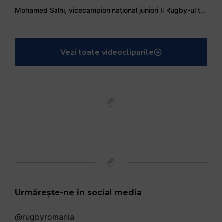
Mohamed Salhi, vicecampion național juniori I: Rugby-ul te învață să accepți și înfrângerile
Vezi toate videoclipurile
Urmărește-ne în social media
@rugbyromania