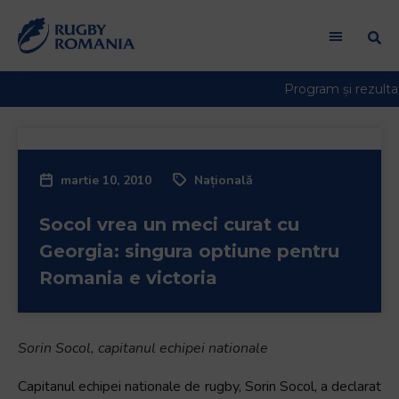
Bun
venit
la
cititorul
de
ecran
All
in
martie 10, 2010
Națională
One
Accessibility
Socol vrea un meci curat cu
Pentru
a
Georgia: singura optiune pentru
porni
Romania e victoria
cititorul
de
ecran
Sorin Socol, capitanul echipei nationale
All
in
Capitanul echipei nationale de rugby, Sorin Socol, a declarat
One