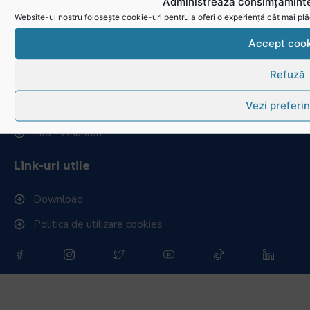
Administrează consimțăminte
Website-ul nostru folosește cookie-uri pentru a oferi o experiență cât mai plă
Accept cook
Refuză
Vezi preferin
RugbyRomania.ro
este site-ul oficial al Federației Române
de Rugby.
Bd. Mărăști nr. 18-20, sector 1, București
Telefon:
031.1000.500
Fax: 031.1000.400