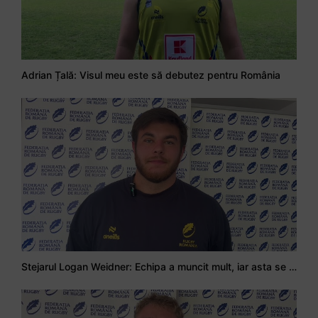
Adrian Țală: Visul meu este să debutez pentru România
Stejarul Logan Weidner: Echipa a muncit mult, iar asta se va vedea în meciurile de la Nations Cup