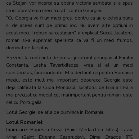
ca Stejarii vor incerca sa obtina victoria sambata si a spus
Accessibility,
ca isi doreste un meci “curat” contra Georgiei.
apăsați
“Cu Georgia va fi un meci greu, pentru ca au o echipa buna
„Ctrl
si de aceea sunt pe primul loc. Nu avem alte optiuni in
+
acest meci. Trebuie sa castigam”, a explicat Socol. Jucatorul
/”
roman si-a exprimat speranta ca va fi un meci frumos,
Această
dominat de fair play.
comandă
Prezent la conferinta de presa, jucatorul georgian al Farului
rapidă
Constanta, Lasha Tavartkiladze, vrea si el un meci
activează
spectaculos, fara incidente. El a declarat ca pentru Romania
cititorul
meciul este mult mai important deoarece Georgia este
de
deja calificata la Cupa Mondiala. Jucatorul de linia a III-a a
ecran
mai precizat ca meciul cel mai important pentru romani este
pentru
cel cu Portugalia.
a
vă
Lotul Georgiei se afla de duminica in Romania.
ajuta
Lotul Romaniei:
să
Inaintare:
Popescu Cezar (Saint Medard en Jalles), Lazar
navigați
Mihai (Saint Etienne Caserugby), Dima Dragos (FC