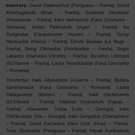
Inaintare:
David Dadunashvili (Perigueux – Franta), David
Khinchagishvili (Brive – Franta), Goderdzi Shvelidze
(Montauban – Franta), Irakli Natriashvili (Farul Constanta –
Romania), Anton Peikrishvili (Agen – Franta), Ilia
Zedginidze (Carqueiranne Hyeres – Franta), Giorgi
Nemsadze (Massy – Franta), Dimitri Basilaia (Le Buge –
Franta), Giorgi Chkhaidze (Montpellier – Franta), Grigol
Labadze (Marseille-Vitrolles – Franta), Besarion Udesiani
(St.Etienne – Franta), Lasha Tavartkiladze (Farul Constanta
– Romania)
Treisferturi:
Irakli Abuseridze (Auxerre – Franta), Bidzina
Samkharadze (Farul Constanta – Romania), Lasha
Malaguradze (Beziers – Franta), Irakli Machkhaneli
(St.Etienne – Franta), Malkhaz Urjukashvili (Figeac –
Franta), Alexander Todua (Lelo – Georgia), Irakli
Chkhikvadze (Aia – Georgia), Irakli Giorgadze (Champberry
– Franta), David Kacharava (Nice Cote d’Azur – Franta),
Tedo Zibzibadze (Perigueux – Franta), Merab Kvirikashvili