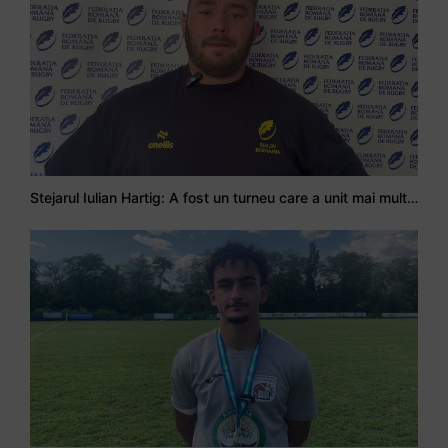
Stejarul Iulian Hartig: A fost un turneu care a unit mai mult echipa