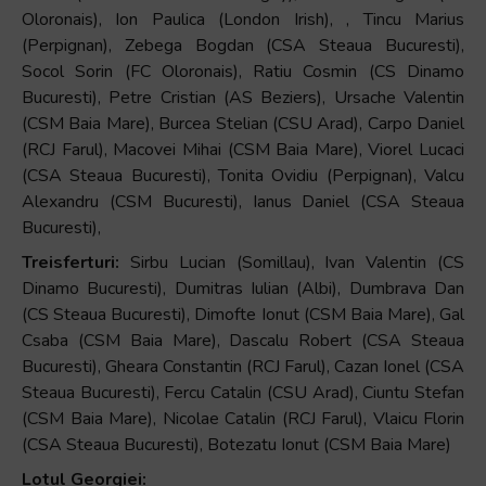
și
Oloronais), Ion Paulica (London Irish), , Tincu Marius
să
(Perpignan), Zebega Bogdan (CSA Steaua Bucuresti),
interacționați
Socol Sorin (FC Oloronais), Ratiu Cosmin (CS Dinamo
cu
Bucuresti), Petre Cristian (AS Beziers), Ursache Valentin
conținutul.
(CSM Baia Mare), Burcea Stelian (CSU Arad), Carpo Daniel
(RCJ Farul), Macovei Mihai (CSM Baia Mare), Viorel Lucaci
(CSA Steaua Bucuresti), Tonita Ovidiu (Perpignan), Valcu
Alexandru (CSM Bucuresti), Ianus Daniel (CSA Steaua
Bucuresti),
Treisferturi:
Sirbu Lucian (Somillau), Ivan Valentin (CS
Dinamo Bucuresti), Dumitras Iulian (Albi), Dumbrava Dan
(CS Steaua Bucuresti), Dimofte Ionut (CSM Baia Mare), Gal
Csaba (CSM Baia Mare), Dascalu Robert (CSA Steaua
Bucuresti), Gheara Constantin (RCJ Farul), Cazan Ionel (CSA
Steaua Bucuresti), Fercu Catalin (CSU Arad), Ciuntu Stefan
(CSM Baia Mare), Nicolae Catalin (RCJ Farul), Vlaicu Florin
(CSA Steaua Bucuresti), Botezatu Ionut (CSM Baia Mare)
Lotul Georgiei: