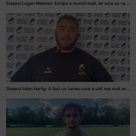
Stejarul Logan Weidner: Echipa a muncit mult, iar asta se va vedea în meciurile de la Nations Cup
Stejarul Iulian Hartig: A fost un turneu care a unit mai mult echipa