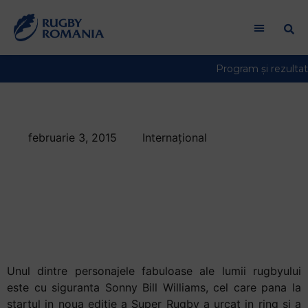
Bun
venit
la
cititorul
de
ecran
All
in
februarie 3, 2015
Internațional
One
Sonny Bill Williams a
Accessibility
Pentru
obtinut cea de-a
a
saptea victorie in
porni
cititorul
ring
de
ecran
Unul dintre personajele fabuloase ale lumii rugbyului
All
este cu siguranta Sonny Bill Williams, cel care pana la
in
startul in noua editie a Super Rugby a urcat in ring si a
One