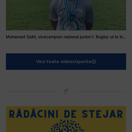
Mohamed Salhi, vicecampion național juniori I: Rugby-ul te învață să accepți și înfrângerile
Vezi toate videoclipurile