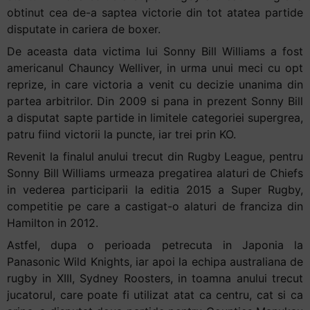
obtinut cea de-a saptea victorie din tot atatea partide
Accessibility,
disputate in cariera de boxer.
apăsați
„Ctrl
De aceasta data victima lui Sonny Bill Williams a fost
+
americanul Chauncy Welliver, in urma unui meci cu opt
/”
reprize, in care victoria a venit cu decizie unanima din
Această
partea arbitrilor. Din 2009 si pana in prezent Sonny Bill
comandă
a disputat sapte partide in limitele categoriei supergrea,
rapidă
patru fiind victorii la puncte, iar trei prin KO.
activează
Revenit la finalul anului trecut din Rugby League, pentru
cititorul
Sonny Bill Williams urmeaza pregatirea alaturi de Chiefs
de
in vederea participarii la editia 2015 a Super Rugby,
ecran
competitie pe care a castigat-o alaturi de franciza din
pentru
Hamilton in 2012.
a
Astfel, dupa o perioada petrecuta in Japonia la
vă
Panasonic Wild Knights, iar apoi la echipa australiana de
ajuta
rugby in XIII, Sydney Roosters, in toamna anului trecut
să
jucatorul, care poate fi utilizat atat ca centru, cat si ca
navigați