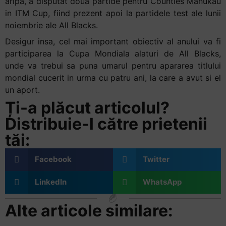
aripa, a disputat doua partide pentru Counties Manukau
și
in ITM Cup, fiind prezent apoi la partidele test ale lunii
să
noiembrie ale All Blacks.
interacționați
cu
Desigur insa, cel mai important obiectiv al anului va fi
conținutul.
participarea la Cupa Mondiala alaturi de All Blacks,
unde va trebui sa puna umarul pentru apararea titlului
mondial cucerit in urma cu patru ani, la care a avut si el
un aport.
Ți-a plăcut articolul?
Distribuie-l către prietenii
tăi:
Facebook
Twitter
LinkedIn
WhatsApp
Alte articole similare: