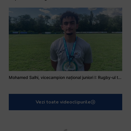
Mohamed Salhi, vicecampion național juniori I: Rugby-ul te învață să accepți și înfrângerile
Vezi toate videoclipurile