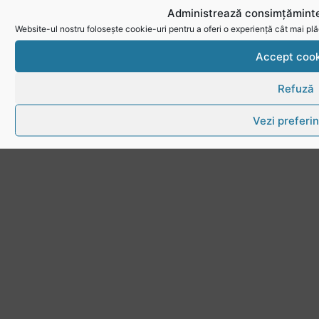
Download
Administrează consimțăminte
Politica de utilizare cookies
Website-ul nostru folosește cookie-uri pentru a oferi o experiență cât mai plă
Accept cook
Refuză
Vezi preferin