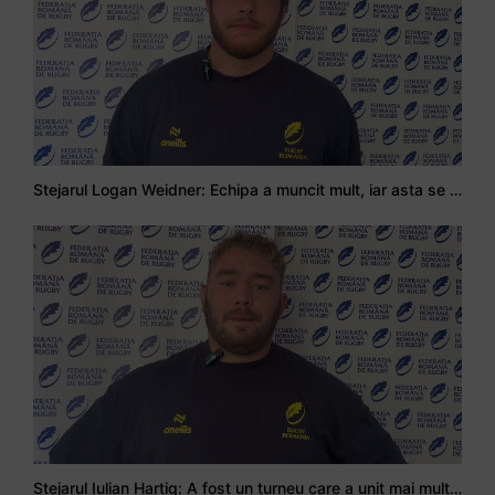
Stejarul Logan Weidner: Echipa a muncit mult, iar asta se va vedea în meciurile de la Nations Cup
Stejarul Iulian Hartig: A fost un turneu care a unit mai mult echipa