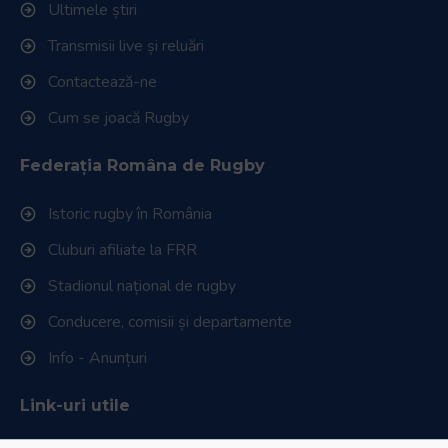
Ultimele știri
Transmisii live și reluări
Contactează-ne
Cum se joacă Rugby
Federația Româna de Rugby
Istoric rugby în România
Cluburi afiliate la FRR
Stadionul național de rugby
Conducere, comisii și departamente
Info - Anunțuri
Link-uri utile