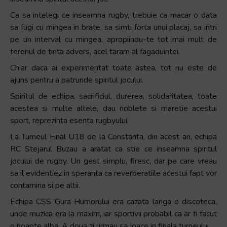
Ca sa intelegi ce inseamna rugby, trebuie ca macar o data
sa fugi cu mingea in brate, sa simti forta unui placaj, sa intri
pe un interval cu mingea, apropiindu-te tot mai mult de
terenul de tinta advers, acel taram al fagaduintei.
Chiar daca ai experimentat toate astea, tot nu este de
ajuns pentru a patrunde spiritul jocului.
Spiritul de echipa, sacrificiul, durerea, solidaritatea, toate
acestea si multe altele, dau noblete si maretie acestui
sport, reprezinta esenta rugbyului.
La Turneul Final U18 de la Constanta, din acest an, echipa
RC Stejarul Buzau a aratat ca stie ce inseamna spiritul
jocului de rugby. Un gest simplu, firesc, dar pe care vreau
sa il evidentiez in speranta ca reverberatiile acestui fapt vor
contamina si pe altii.
Echipa CSS Gura Humorului era cazata langa o discoteca,
unde muzica era la maxim, iar sportivii probabil ca ar fi facut
o noapte alba. A doua zi urmau sa joace in finala turneului.