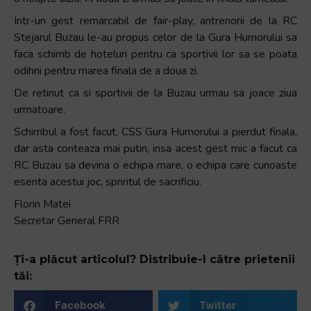
Intr-un gest remarcabil de fair-play, antrenorii de la RC
Stejarul Buzau le-au propus celor de la Gura Humorului sa
faca schimb de hoteluri pentru ca sportivii lor sa se poata
odihni pentru marea finala de a doua zi.
De retinut ca si sportivii de la Buzau urmau sa joace ziua
urmatoare.
Schimbul a fost facut, CSS Gura Humorului a pierdut finala,
dar asta conteaza mai putin, insa acest gest mic a facut ca
RC Buzau sa devina o echipa mare, o echipa care cunoaste
esenta acestui joc, spriritul de sacrificiu.
Florin Matei
Secretar General FRR
Ți-a plăcut articolul? Distribuie-l către prietenii
tăi:
Facebook
Twitter