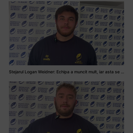
Stejarul Logan Weidner: Echipa a muncit mult, iar asta se va vedea în meciurile de la Nations Cup