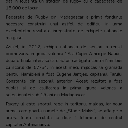
dat in folosinta un stadion de rugby cu o capacitate de
15.000 de locuri.
Federatia de Rugby din Madagascar a primit fondurile
necesare construirii unui astfel de edificiu, in urma
excelentelor rezultate inregistrate de echipele nationale
malgase.
Astfel, in 2012, echipa nationala de seniori a reusit
promovarea in grupa valorica 1A a Cupei Africii pe Natiuni,
dupa o finala interzisa cardiacilor, castigata contra Namibiei
cu scorul de 57-54. In acest meci, mijlocas la gramada
pentru Namibieni a fost Eugene Jantjes, capitanul Farului
Constanta, din sezonul anterior. Acest rezultat a fost
dublat si de calificarea in prima grupa valorica a
selectionatei sub 19 ani din Madagascar.
Rugby-ul este sportul rege in teritoriul malgas, iar noua
arena, care poarta numele de „Stade Makis”, se afla pe o
artera foarte circulata, la doar 4 kilometri de centrul
capitalei Antananarivo.