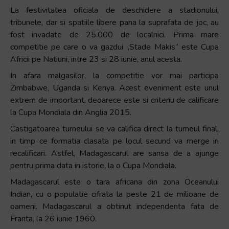
La festivitatea oficiala de deschidere a stadionului,
tribunele, dar si spatiile libere pana la suprafata de joc, au
fost invadate de 25.000 de localnici. Prima mare
competitie pe care o va gazdui „Stade Makis” este Cupa
Africii pe Natiuni, intre 23 si 28 iunie, anul acesta.
In afara malgasilor, la competitie vor mai participa
Zimbabwe, Uganda si Kenya. Acest eveniment este unul
extrem de important, deoarece este si criteriu de calificare
la Cupa Mondiala din Anglia 2015.
Castigatoarea turneului se va califica direct la turneul final,
in timp ce formatia clasata pe locul secund va merge in
recalificari. Astfel, Madagascarul are sansa de a ajunge
pentru prima data in istorie, la o Cupa Mondiala.
Madagascarul este o tara africana din zona Oceanului
Indian, cu o populatie cifrata la peste 21 de milioane de
oameni. Madagascarul a obtinut independenta fata de
Franta, la 26 iunie 1960.