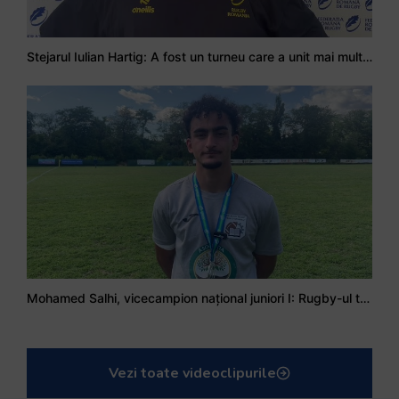
Stejarul Iulian Hartig: A fost un turneu care a unit mai mult echipa
Mohamed Salhi, vicecampion național juniori I: Rugby-ul te învață să accepți și înfrângerile
Vezi toate videoclipurile