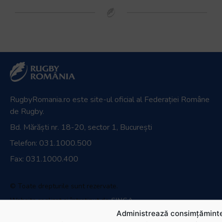
RugbyRomania.ro
este site-ul oficial al Federației Române
de Rugby.
Bd. Mărăști nr. 18-20, sector 1, București
Telefon:
031.1000.500
Fax: 031.1000.400
© Toate drepturile sunt rezervate.
Website realizat și întreținut de
SINGA
Administrează consimțăminte