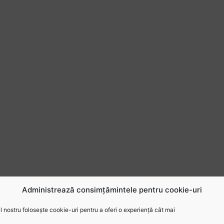
Administrează consimțămintele pentru cookie-uri
 nostru folosește cookie-uri pentru a oferi o experiență cât mai