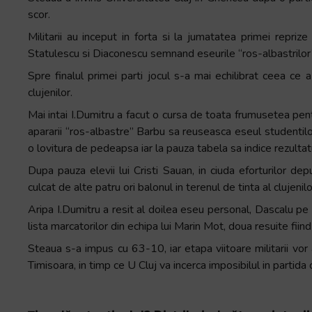
+
scor.
/".
Militarii au inceput in forta si la jumatatea primei repri
This
Statulescu si Diaconescu semnand eseurile “ros-albastrilor”
shortcut
Spre finalul primei parti jocul s-a mai echilibrat ceea ce 
activates
clujenilor.
the
screen
Mai intai I.Dumitru a facut o cursa de toata frumusetea pent
reader
apararii “ros-albastre” Barbu sa reuseasca eseul studentilor
to
o lovitura de pedeapsa iar la pauza tabela sa indice rezult
help
Dupa pauza elevii lui Cristi Sauan, in ciuda eforturilor d
you
culcat de alte patru ori balonul in terenul de tinta al clujenilo
navigate
Aripa I.Dumitru a resit al doilea eseu personal, Dascalu pe al
and
lista marcatorilor din echipa lui Marin Mot, doua resuite fi
interact
with
Steaua s-a impus cu 63-10, iar etapa viitoare militarii v
the
Timisoara, in timp ce U Cluj va incerca imposibilul in partida
content.