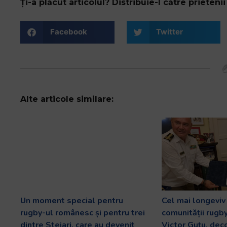
Ți-a plăcut articolul? Distribuie-l către prietenii 
Facebook
Twitter
Alte articole similare:
Un moment special pentru
Cel mai longevi
rugby-ul românesc și pentru trei
comunității rugb
dintre Stejari, care au devenit
Victor Guțu, dec