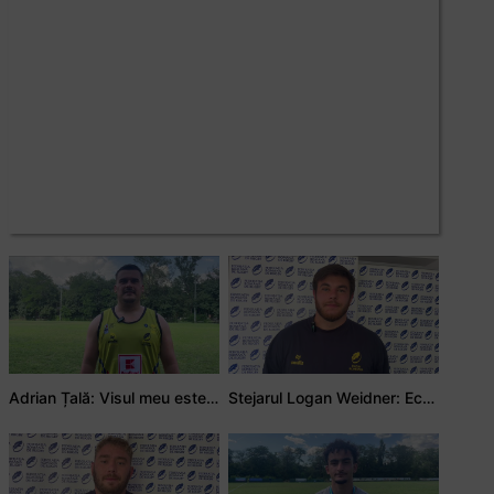
Adrian Țală: Visul meu este să debutez pentru România
Stejarul Logan Weidner: Echipa a muncit mult, iar asta se va vedea în meciurile de la Nations Cup