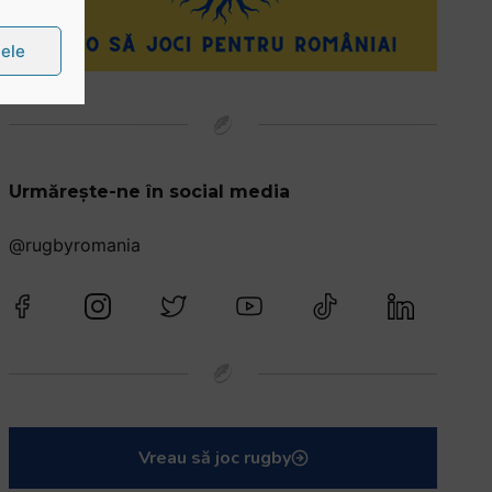
țele
Urmărește-ne în social media
@rugbyromania
Vreau să joc rugby