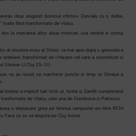
ze aveau deja asigurat bonusul ofensiv, Dascalu cu o dubla,
 toate fiind transformate de Vlaicu.
a dus la marcarea altor doua incercari, una venind in contul
ru al cincelea eseu al Stelei, ca mai apoi dupa o greseala a
 ardeleni, transformat de I.Mazare cel care a concretizat si
atul Steaua-U Cluj 25-10.
epuse, nu au reusit sa marcheze puncte in timp ce Steaua a
r.
 treilea si implicit hat-trick-ul, Ionita si Zamfir completand
ind tranformate de Vlaicu, cate una de Dumbrava si Patrascu.
or avea o deplasare grea pe terenul campionei en-titre RCM
 cu Farul ce se va disputa pe Cluj Arena.