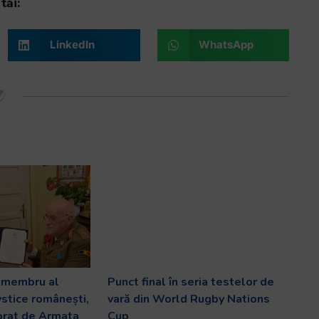
tăi:
LinkedIn
WhatsApp
v membru al
Punct final în seria testelor de
ystice românești,
vară din World Rugby Nations
orat de Armata
Cup