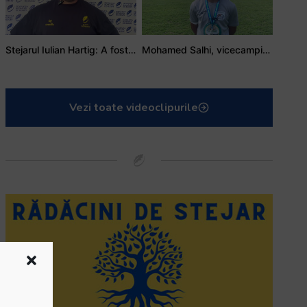
Stejarul Iulian Hartig: A fost un turneu care a unit mai mult echipa
Mohamed Salhi, vicecampion național juniori I: Rugby-ul te învață să accepți și înfrângerile
Vezi toate videoclipurile