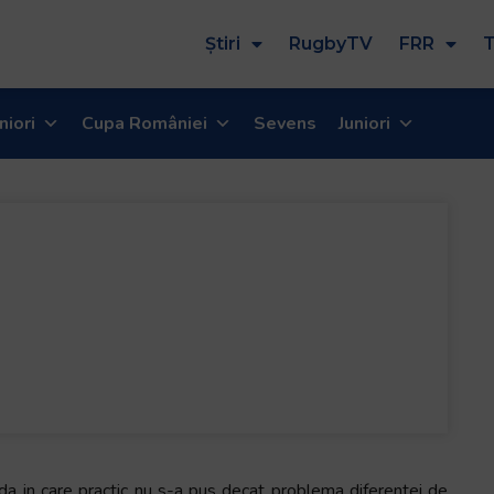
Știri
RugbyTV
FRR
T
niori
Cupa României
Sevens
Juniori
da in care practic nu s-a pus decat problema diferentei de