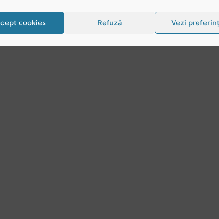
cept cookies
Refuză
Vezi preferin