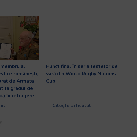
v membru al
Punct final în seria testelor de
ystice românești,
vară din World Rugby Nations
orat de Armata
Cup
at la gradul de
dă în retragere
lul
Citește articolul