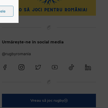
țele
Urmărește-ne în social media
@rugbyromania
Vreau să joc rugby