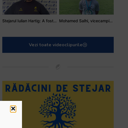
Stejarul Iulian Hartig: A fost un turneu care a unit mai mult echipa
Mohamed Salhi, vicecampion național juniori I: Rugby-ul te învață să accepți și înfrângerile
Vezi toate videoclipurile