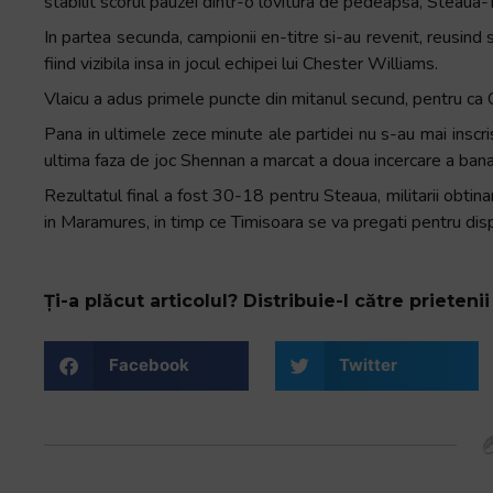
stabilit scorul pauzei dintr-o lovitura de pedeapsa, Steaua
In partea secunda, campionii en-titre si-au revenit, reusind s
fiind vizibila insa in jocul echipei lui Chester Williams.
Vlaicu a adus primele puncte din mitanul secund, pentru ca 
Pana in ultimele zece minute ale partidei nu s-au mai inscris
ultima faza de joc Shennan a marcat a doua incercare a bana
Rezultatul final a fost 30-18 pentru Steaua, militarii obtina
in Maramures, in timp ce Timisoara se va pregati pentru disp
Ți-a plăcut articolul? Distribuie-l către prietenii 
Facebook
Twitter