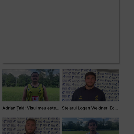
Adrian Țală: Visul meu este să debutez pentru România
Stejarul Logan Weidner: Echipa a muncit mult, iar asta se va vedea în meciurile de la Nations Cup