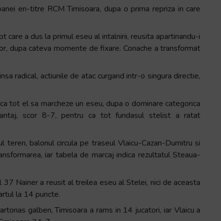
oanei en-titre RCM Timisoara, dupa o prima repriza in care
t care a dus la primul eseu al intalnirii, reusita apartinandu-i
delor, dupa cateva momente de fixare. Conache a transformat
nsa radical, actiunile de atac curgand intr-o singura directie,
ru ca tot el sa marcheze un eseu, dupa o dominare categorica
antaj, scor 8-7, pentru ca tot fundasul stelist a ratat
ul teren, balonul circula pe traseul Vlaicu-Cazan-Dumitru si
transformarea, iar tabela de marcaj indica rezultatul Steaua-
l 37 Nainer a reusit al treilea eseu al Stelei, nici de aceasta
artul la 14 puncte.
artonas galben, Timisoara a rams in 14 jucatori, iar Vlaicu a