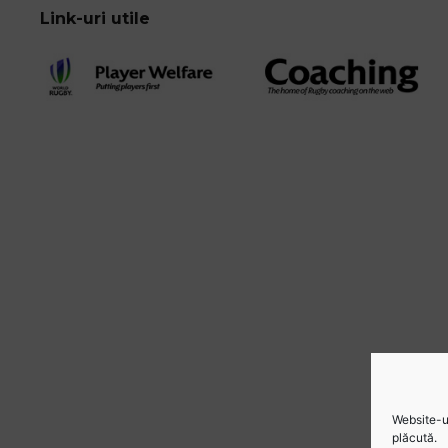
Link-uri utile
Website-ul
plăcută.