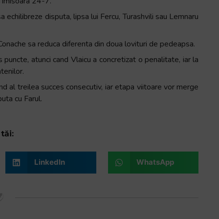
-Timisoara 24-7.
a echilibreze disputa, lipsa lui Fercu, Turashvili sau Lemnaru
Conache sa reduca diferenta din doua lovituri de pedeapsa.
 puncte, atunci cand Vlaicu a concretizat o penalitate, iar la
tenilor.
nd al treilea succes consecutiv, iar etapa viitoare vor merge
uta cu Farul.
tăi:
LinkedIn
WhatsApp