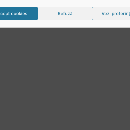
cept cookies
Refuză
Vezi preferin