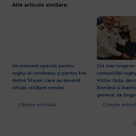
Alte articole similare:
Un moment special pentru
Cel mai longevi
rugby-ul românesc și pentru trei
comunității rugb
dintre Stejari, care au devenit
Victor Guțu, dec
oficial cetățeni români
Română și înaint
general de briga
Citește articolul
Citește artico