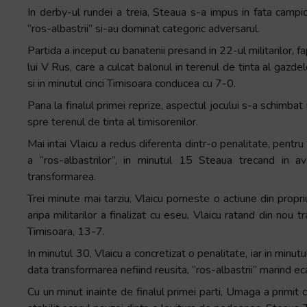
In derby-ul rundei a treia, Steaua s-a impus in fata campi
“ros-albastrii” si-au dominat categoric adversarul.
Partida a inceput cu banatenii presand in 22-ul militarilor, fap
lui V Rus, care a culcat balonul in terenul de tinta al gaz
si in minutul cinci Timisoara conducea cu 7-0.
Pana la finalul primei reprize, aspectul jocului s-a schimbat i
spre terenul de tinta al timisorenilor.
Mai intai Vlaicu a redus diferenta dintr-o penalitate, pent
a “ros-albastrilor”, in minutul 15 Steaua trecand in av
transformarea.
Trei minute mai tarziu, Vlaicu porneste o actiune din propri
aripa militarilor a finalizat cu eseu, Vlaicu ratand din nou 
Timisoara, 13-7.
In minutul 30, Vlaicu a concretizat o penalitate, iar in minutu
data transformarea nefiind reusita, “ros-albastrii” marind ec
Cu un minut inainte de finalul primei parti, Umaga a primit c