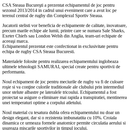
CSA Steaua Bucureşti a prezentat echipamentul de joc pentru
sezonul 2013/2014 in cadrul unui eveniment care a avut loc pe
terenul central de rugby din Complexul Sportiv Steaua.
Jucatorii stelisti vor beneficia de echipamente de calitate, inovatoare,
precum marile echipe ale lumii, printre care se numara Sale Sharks,
Exeter Chiefs sau London Welsh din Anglia, team-uri echipate de
aceeaşi marca.
Echipamentul prezentat este confectionat in exclusivitate pentru
echipa de rugby CSA Steaua Bucuresti.
Materialele folosite pentru realizarea echipamentului inglobeaza
ultimele tehnologii SAMURAI, special create pentru sportivii de
performanta.
Noul echipament de joc pentru meciurile de rugby va fi de culoare
roşie si va conţine culorile traditionale ale clubului prin intermediul
unor stelute albastre pe lateralele tricoului. Echipamentul a fost
proiectat sa asigure o eliminare mai rapida a transpiratiei, mentinerea
unei temperaturi optime a corpului atletului.
Noul material cu tesatura dubla ofera echipamentului nu doar un
design elegant, dar si o rezistenta imbunatatita cu 10%. Croiala
dinamica ce urmeaza formele anatomice permite circulatia aerului si
usureaza miscarile sportivilor in timpul jocului.