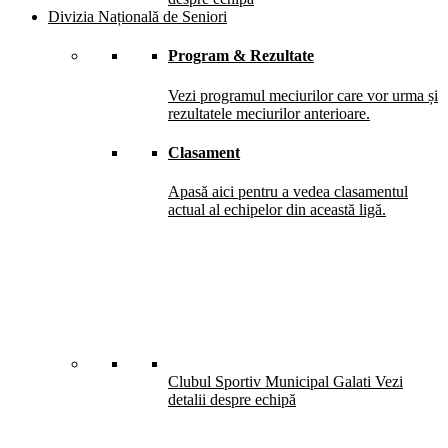
Divizia Națională de Seniori
Program & Rezultate
Vezi programul meciurilor care vor urma și
rezultatele meciurilor anterioare.
Clasament
Apasă aici pentru a vedea clasamentul
actual al echipelor din această ligă.
Clubul Sportiv Municipal Galati
Vezi
detalii despre echipă