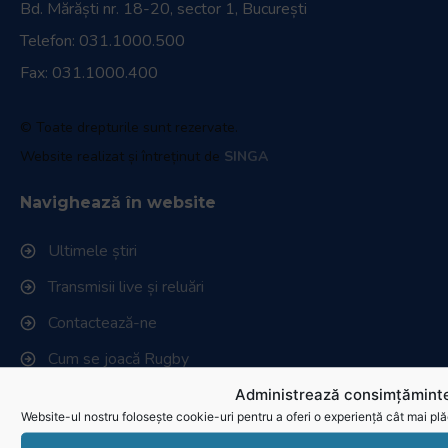
Bd. Mărăști nr. 18-20, sector 1, București
Telefon:
031.1000.500
Fax: 031.1000.400
© Toate drepturile sunt rezervate.
Website realizat și întreținut de
SINGA
Navighează în website
Ultimele știri
Transmisii live și reluări
Contactează-ne
Cum se joacă Rugby
Administrează consimțăminte
Federația Româna de Rugby
Website-ul nostru folosește cookie-uri pentru a oferi o experiență cât mai plă