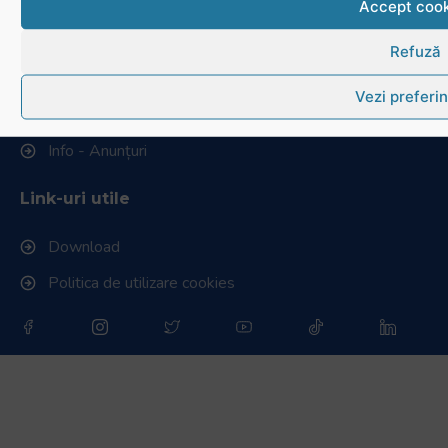
Istoric rugby în România
Accept cook
Cluburi afiliate la FRR
Refuză
Stadionul național de rugby
Vezi preferin
Conducere, comisii și departamente
Info - Anunțuri
Link-uri utile
Download
Politica de utilizare cookies