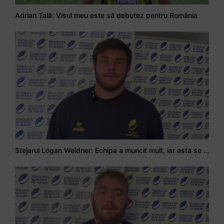
Adrian Țală: Visul meu este să debutez pentru România
Stejarul Logan Weidner: Echipa a muncit mult, iar asta se va vedea în meciurile de la Nations Cup