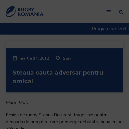
Bun
venit
la
cititorul
de
ecran
All
in
martie 14, 2012
Știri
One
Accessibility
Steaua cauta adversar pentru
Pentru
a
amical
porni
cititorul
de
Marin Mot.
ecran
All
Echipa de rugby Steaua Bucuresti trage linie pentru
in
perioada de pregatire care premerge debutul in noua editie
One
a Superligii.