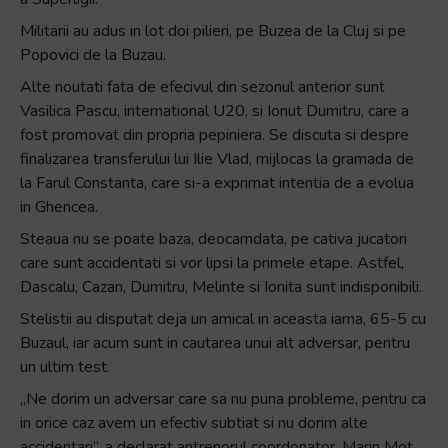
Accessibility,
Militarii au adus in lot doi pilieri, pe Buzea de la Cluj si pe
apăsați
Popovici de la Buzau.
„Ctrl
Alte noutati fata de efecivul din sezonul anterior sunt
+
Vasilica Pascu, international U20, si Ionut Dumitru, care a
/”
fost promovat din propria pepiniera. Se discuta si despre
Această
finalizarea transferului lui Ilie Vlad, mijlocas la gramada de
comandă
la Farul Constanta, care si-a exprimat intentia de a evolua
rapidă
in Ghencea.
activează
cititorul
Steaua nu se poate baza, deocamdata, pe cativa jucatori
de
care sunt accidentati si vor lipsi la primele etape. Astfel,
ecran
Dascalu, Cazan, Dumitru, Melinte si Ionita sunt indisponibili.
pentru
Stelistii au disputat deja un amical in aceasta iarna, 65-5 cu
a
Buzaul, iar acum sunt in cautarea unui alt adversar, pentru
vă
un ultim test.
ajuta
„Ne dorim un adversar care sa nu puna probleme, pentru ca
să
in orice caz avem un efectiv subtiat si nu dorim alte
navigați
accidentari”, a declarat antrenorul coordonator, Marin Mot.