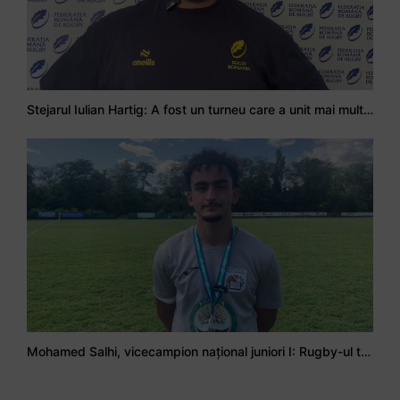
Stejarul Iulian Hartig: A fost un turneu care a unit mai mult echipa
Mohamed Salhi, vicecampion național juniori I: Rugby-ul te învață să accepți și înfrângerile