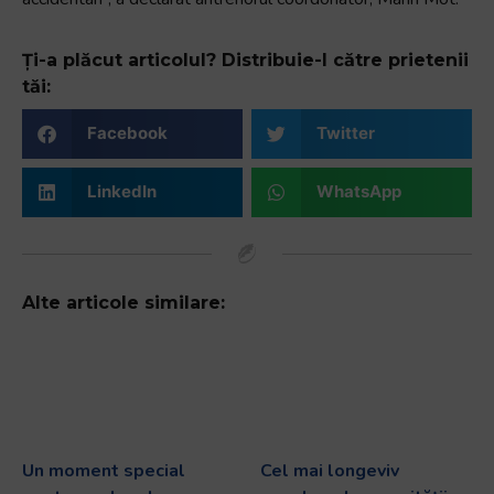
și
să
interacționați
Ți-a plăcut articolul? Distribuie-l către prietenii
cu
tăi:
conținutul.
Facebook
Twitter
LinkedIn
WhatsApp
Alte articole similare:
Un moment special
Cel mai longeviv