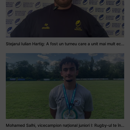
Stejarul Iulian Hartig: A fost un turneu care a unit mai mult echipa
Mohamed Salhi, vicecampion național juniori I: Rugby-ul te învață să accepți și înfrângerile