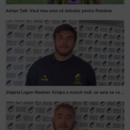
Adrian Țală: Visul meu este să debutez pentru România
Stejarul Logan Weidner: Echipa a muncit mult, iar asta se va vedea în meciurile de la Nations Cup