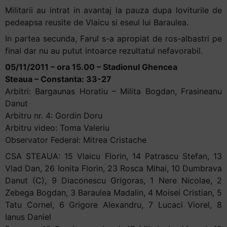
Militarii au intrat in avantaj la pauza dupa loviturile de
pedeapsa reusite de Vlaicu si eseul lui Baraulea.
In partea secunda, Farul s-a apropiat de ros-albastri pe
final dar nu au putut intoarce rezultatul nefavorabil.
05/11/2011 – ora 15.00 – Stadionul Ghencea
Steaua – Constanta: 33-27
Arbitri: Bargaunas Horatiu – Milita Bogdan, Frasineanu
Danut
Arbitru nr. 4: Gordin Doru
Arbitru video: Toma Valeriu
Observator Federal: Mitrea Cristache
CSA STEAUA: 15 Vlaicu Florin, 14 Patrascu Stefan, 13
Vlad Dan, 26 Ionita Florin, 23 Rosca Mihai, 10 Dumbrava
Danut (C), 9 Diaconescu Grigoras, 1 Nere Nicolae, 2
Zebega Bogdan, 3 Baraulea Madalin, 4 Moisei Cristian, 5
Tatu Cornel, 6 Grigore Alexandru, 7 Lucaci Viorel, 8
Ianus Daniel