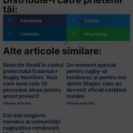
tăi:
Facebook
Twitter
LinkedIn
WhatsApp
Alte articole similare:
Selecție finală în cadrul
Un moment special
proiectului Erasmus+
pentru rugby-ul
Rugby NextGen. Vezi
românesc și pentru trei
care sunt cele 10
dintre Stejari, care au
persoane alese pentru
devenit oficial cetățeni
acest proiect!
români
Citește articolul
Citește articolul
Cel mai longeviv
membru al comunității
rugbystice românești,