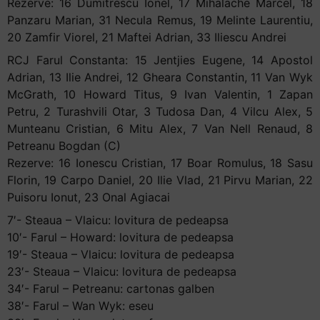
Rezerve: 16 Dumitrescu Ionel, 17 Mihalache Marcel, 18
Panzaru Marian, 31 Necula Remus, 19 Melinte Laurentiu,
20 Zamfir Viorel, 21 Maftei Adrian, 33 Iliescu Andrei
RCJ Farul Constanta: 15 Jentjies Eugene, 14 Apostol
Adrian, 13 Ilie Andrei, 12 Gheara Constantin, 11 Van Wyk
McGrath, 10 Howard Titus, 9 Ivan Valentin, 1 Zapan
Petru, 2 Turashvili Otar, 3 Tudosa Dan, 4 Vilcu Alex, 5
Munteanu Cristian, 6 Mitu Alex, 7 Van Nell Renaud, 8
Petreanu Bogdan (C)
Rezerve: 16 Ionescu Cristian, 17 Boar Romulus, 18 Sasu
Florin, 19 Carpo Daniel, 20 Ilie Vlad, 21 Pirvu Marian, 22
Puisoru Ionut, 23 Onal Agiacai
7′- Steaua – Vlaicu: lovitura de pedeapsa
10′- Farul – Howard: lovitura de pedeapsa
19′- Steaua – Vlaicu: lovitura de pedeapsa
23′- Steaua – Vlaicu: lovitura de pedeapsa
34′- Farul – Petreanu: cartonas galben
38′- Farul – Wan Wyk: eseu