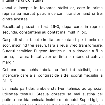
intalnit Farul Constanta.
Jocul a inceput in favoarea stelistilor, care in prima
repriza au marcat patru incercari, transformand si trei
dintre acestea.
Rezultatul pauzei a fost 26-0, dupa care, in repriza
secunda, constantenii au contat mai mult in joc.
Oaspetii si-au facut simtita prezenta si pe tabela de
scor, inscriind trei eseuri, fara a reusi vreo transformare.
Suterul namibian Eugene Jantjes nu s-a dovedit a fi in
forma, in afara tentativelor de tinta el ratand si cateva
margini.
Cei care au inchis tabela au fost tot stelistii, cu o
incercare care a si conturat de altfel scorul meciului la
31-15.
La finele partidei, ambele staff-uri tehnice au apreciat
utilitatea testului. Steaua doreste sa mai sustina cel
putin o partida amicala inainte de debutul SuperLigii, in