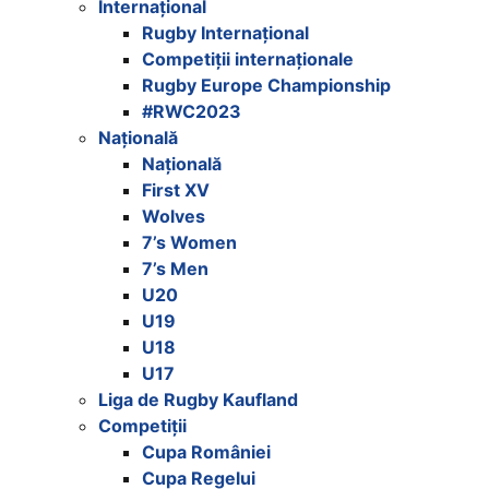
Internațional
Rugby Internațional
Competiții internaționale
Rugby Europe Championship
#RWC2023
Națională
Națională
First XV
Wolves
7’s Women
7’s Men
U20
U19
U18
U17
Liga de Rugby Kaufland
Competiții
Cupa României
Cupa Regelui