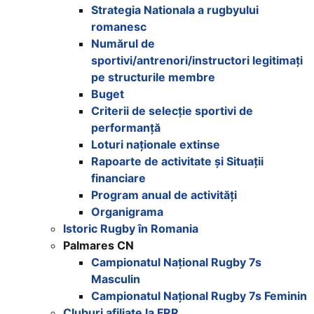
Strategia Nationala a rugbyului
romanesc
Numărul de
sportivi/antrenori/instructori legitimați
pe structurile membre
Buget
Criterii de selecție sportivi de
performanță
Loturi naționale extinse
Rapoarte de activitate și Situații
financiare
Program anual de activități
Organigrama
Istoric Rugby în Romania
Palmares CN
Campionatul Național Rugby 7s
Masculin
Campionatul Național Rugby 7s Feminin
Cluburi afiliate la FRR