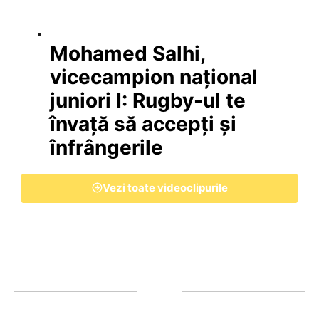
Mohamed Salhi,
vicecampion național
juniori I: Rugby-ul te
învață să accepți și
înfrângerile
Vezi toate videoclipurile