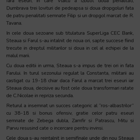
fara eseuri, in care Vlaicu a izbutit doua penalitati,
Dumbrava trei lovituri de pedeapsa si doua dropgoluri fata
de patru penalitati semnate Filip si un dropgol marcat de R.
Tavana.
In cele doua sezoane sub titulatura SuperLiga CEC Bank,
Steaua si Farul s-au intalnit de noua ori, sapte succese fiind
trecute in dreptul militarilor si doua in cel al echipei de la
malul marii.
Cu doua editii in urma, Steaua s-a impus de trei ori in fata
Farului. In turul sezonului regulat la Constanta, militarii au
castigat cu 19-18 chiar daca Farul a marcat trei eseuri iar
Steaua doua, decisive au fost cele doua transformari ratate
de C.Nicolae in repriza secunda.
Returul a insemnat un succes categoric al “ros-albastrilor”
cu 38-18 si bonus ofensiv, gratie celor patru eseuri
semnate de Zebega dubla, Zamfir si Patrascu, Mitu si
Parvu resusind cate o incercare pentru invinsi.
Cele doua s-au reintalnit in semifinale unde din nou Steaua