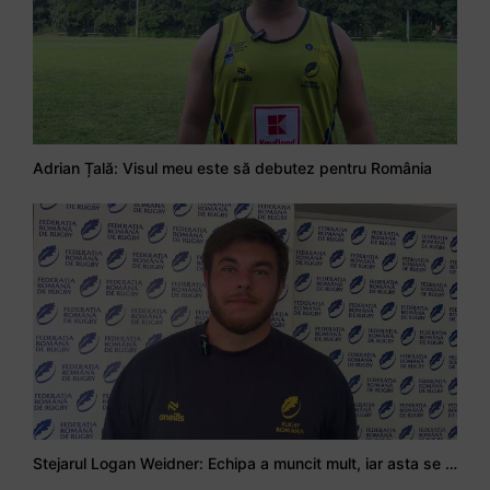
Adrian Țală: Visul meu este să debutez pentru România
Stejarul Logan Weidner: Echipa a muncit mult, iar asta se va vedea în meciurile de la Nations Cup