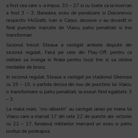
a fost cea care s-a impus, 33 – 27 si cu toate ca la incercari
a fost 3 – 3, Baraulea, eseu de penalizare si Diaconescu
respectiv McGrath, Ivan si Carpo, decisive s-au dovedit in
final punctele marcate de Vlaicu, patru penalitati si trei
transformari.
Sezonul trecut Steaua a castigat ambele dispute din
sezonul regulat, Farul pe cele din Play-Off, pentru ca
militarii sa invinga in finala pentru locul trei si sa obtina
medaliile de bronz.
In sezonul regulat, Steaua a castigat pe stadionul Ghencea
cu 29 – 19, o partida decisa din nou de punctele lui Vlaicu,
o transformare si patru penalitati, la eseuri fiind egalitate 3
– 3.
La malul marii, “ros-albastri” au castigat iarasi pe mana lui
Vlaicu care a marcat 17 din cele 22 de puncte ale victoriei
cu 22 – 17, fundasul militarilor marcand un eseu si patru
lovituri de pedeapsa.