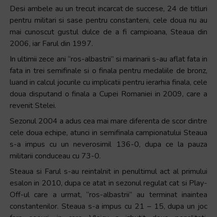
Desi ambele au un trecut incarcat de succese, 24 de titluri
+
pentru militari si sase pentru constanteni, cele doua nu au
/".
mai cunoscut gustul dulce de a fi campioana, Steaua din
This
2006, iar Farul din 1997.
shortcut
activates
In ultimii zece ani “ros-albastrii” si marinarii s-au aflat fata in
the
fata in trei semifinale si o finala pentru medaliile de bronz,
screen
luand in calcul jocurile cu implicatii pentru ierarhia finala, cele
reader
doua disputand o finala a Cupei Romaniei in 2009, care a
to
revenit Stelei.
help
Sezonul 2004 a adus cea mai mare diferenta de scor dintre
you
cele doua echipe, atunci in semifinala campionatului Steaua
navigate
s-a impus cu un neverosimil 136-0, dupa ce la pauza
and
militarii conduceau cu 73-0.
interact
Steaua si Farul s-au reintalnit in penultimul act al primului
with
esalon in 2010, dupa ce atat in sezonul regulat cat si Play-
the
Off-ul care a urmat, “ros-albastrii” au terminat inaintea
content.
constantenilor. Steaua s-a impus cu 21 – 15, dupa un joc