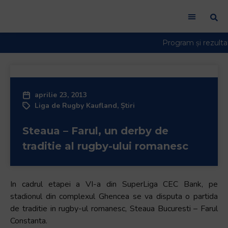
Welcome
to
All
in
One
Accessibility
screen
reader.
aprilie 23, 2013
To
Liga de Rugby Kaufland
,
Știri
start
the
Steaua – Farul, un derby de
All
traditie al rugby-ului romanesc
in
One
Accessibility
In cadrul etapei a VI-a din SuperLiga CEC Bank, pe
screen
stadionul din complexul Ghencea se va disputa o partida
reader,
de traditie in rugby-ul romanesc, Steaua Bucuresti – Farul
press
Constanta.
"Ctrl