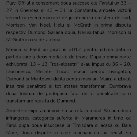
Play-Off-ul a consemant doua succese ale Farului un 33 –
27 in Ghencea si 43 – 31 la Constanta, ambele victorii
venind cu eseuri marcate de jucatorii din emisfera de sud,
Morrison, Van Neel, Helu si McGrath in prima disputa
respectiv Dumond, Sailasa doua, Narukutabua, Morrison si
McGrath in cea de-a doua.
Steaua si Farul au jucat in 2012 pentru ultima data in
partida care a decis medaliile de bronz. Dupa o prima parte
echilibrata, 13 – 13, “ros-albastrii” s-au impus cu 36 – 20,
Diaconescu, Melinte, Lucaci eseuri pentru invingatori,
Dumond si Munteanu dubla pentru marinari, Vlaicu a izbutit
insa trei penalitati si tot atatea transformari, Dumbrava
doua lovituri de pedepasa fata de o penalitate si o
transformare reusita de Dumond.
Ambele echipe au nevoie sa se refaca moral, Steaua dupa
infrangerea categorica suferita in Maramures in timp ce
Farul dupa doua insuccese la Timisoara si acasa cu Baia
Mare, doua dispute in care marinarii nu au reusit sa