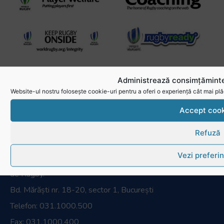
Administrează consimțăminte
Website-ul nostru folosește cookie-uri pentru a oferi o experiență cât mai plă
Accept cook
Refuză
Vezi preferin
RugbyRomania.ro
este site-ul oficial al Federației Române
de Rugby.
Bd. Mărăști nr. 18-20, sector 1, București
Telefon:
031.1000.500
Fax: 031.1000.400