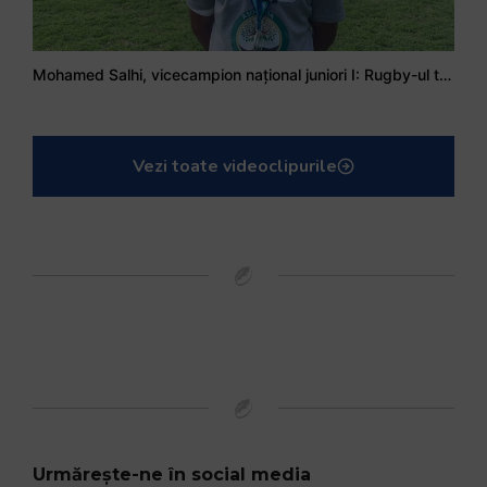
Mohamed Salhi, vicecampion național juniori I: Rugby-ul te învață să accepți și înfrângerile
Vezi toate videoclipurile
Urmărește-ne în social media