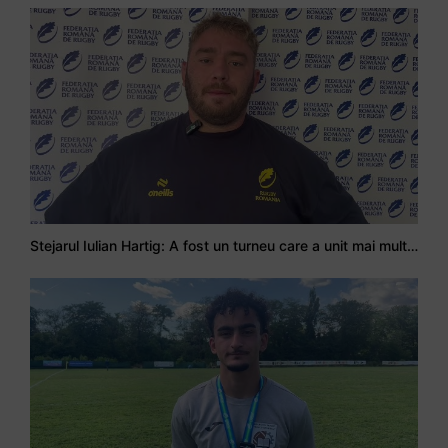
Stejarul Iulian Hartig: A fost un turneu care a unit mai mult echipa