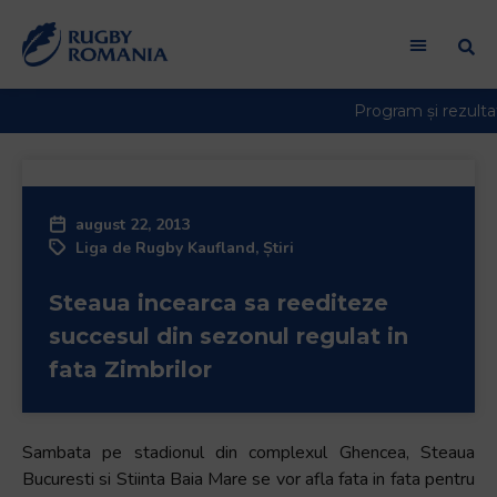
Welcome
to
All
in
One
Accessibility
screen
reader.
august 22, 2013
To
Liga de Rugby Kaufland
,
Știri
start
the
Steaua incearca sa reediteze
All
in
succesul din sezonul regulat in
One
fata Zimbrilor
Accessibility
screen
reader,
Sambata pe stadionul din complexul Ghencea, Steaua
press
Bucuresti si Stiinta Baia Mare se vor afla fata in fata pentru
"Ctrl