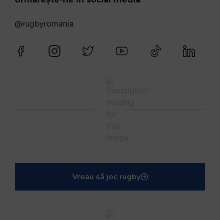
@rugbyromania
Vreau să joc rugby