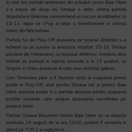
In cele trei partide anterioare din actualul sezon Baia Mare
s-a impus de doua ori, Steaua o data, ultima partida
disputata in Ghencea consemnand un succes al militarilor cu
15-13, dupa ce I.Pop a ratat o transformare in ultimul
minut, din fata butului.
Partida tur din Play-Off disputata pe terenul Zimbrilor s-a
incheiat cu un succes la acestora, rezultat 25-19, Steaua
plecand din Maramures cu bonusul defensiv. Aceasta desi
militarii au evoluat in repriza secunda si in 13 jucatori, cu
Grigore si Vlaicu posesori ai cate unui cartonas galben.
Cum Timisoara pare a fi favorita certa la ocuparea primei
pozitii in Play-Off, atat pentru Steaua cat si pentru Baia
Mare aceasta poate fi o partida decisiva pentru ocuparea
pozitiei secunde, care asigura disputarea semifinalei pe
propriul teren.
Partida Steaua Bucuresti-Stiinta Baia Mare se va disputa
sambata 24 august de la ora 10:00, putand fi urmarita in
direct pe TVR 2 si rugbytv.ro.