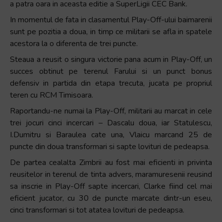
a patra oara in aceasta editie a SuperLigii CEC Bank.
+
In momentul de fata in clasamentul Play-Off-ului baimarenii
/".
sunt pe pozitia a doua, in timp ce militarii se afla in spatele
This
acestora la o diferenta de trei puncte.
shortcut
activates
Steaua a reusit o singura victorie pana acum in Play-Off, un
the
succes obtinut pe terenul Farului si un punct bonus
screen
defensiv in partida din etapa trecuta, jucata pe propriul
reader
teren cu RCM Timisoara.
to
Raportandu-ne numai la Play-Off, militarii au marcat in cele
help
trei jocuri cinci incercari – Dascalu doua, iar Statulescu,
you
I.Dumitru si Baraulea cate una, Vlaicu marcand 25 de
navigate
puncte din doua transformari si sapte lovituri de pedeapsa.
and
De partea cealalta Zimbrii au fost mai eficienti in privinta
interact
reusitelor in terenul de tinta advers, maramuresenii reusind
with
sa inscrie in Play-Off sapte incercari, Clarke fiind cel mai
the
eficient jucator, cu 30 de puncte marcate dintr-un eseu,
content.
cinci transformari si tot atatea lovituri de pedeapsa.