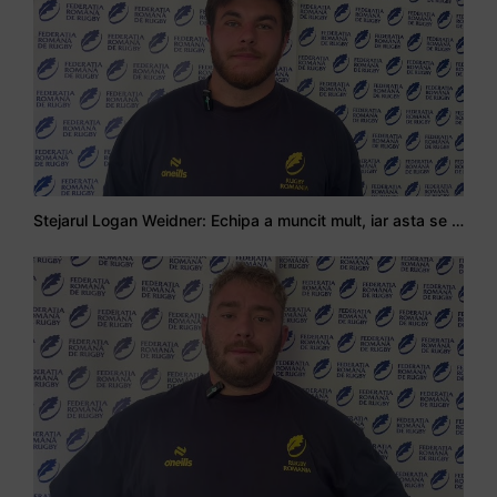
Stejarul Logan Weidner: Echipa a muncit mult, iar asta se va vedea în meciurile de la Nations Cup