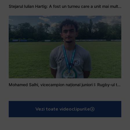
Stejarul Iulian Hartig: A fost un turneu care a unit mai mult echipa
Mohamed Salhi, vicecampion național juniori I: Rugby-ul te învață să accepți și înfrângerile
Vezi toate videoclipurile