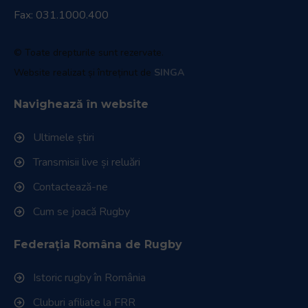
Fax: 031.1000.400
© Toate drepturile sunt rezervate.
Website realizat și întreținut de
SINGA
Navighează în website
Ultimele știri
Transmisii live și reluări
Contactează-ne
Cum se joacă Rugby
Federația Româna de Rugby
Istoric rugby în România
Cluburi afiliate la FRR