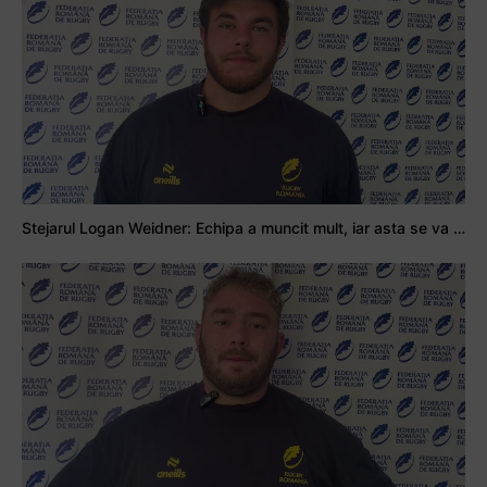
Stejarul Logan Weidner: Echipa a muncit mult, iar asta se va vedea în meciurile de la Nations Cup