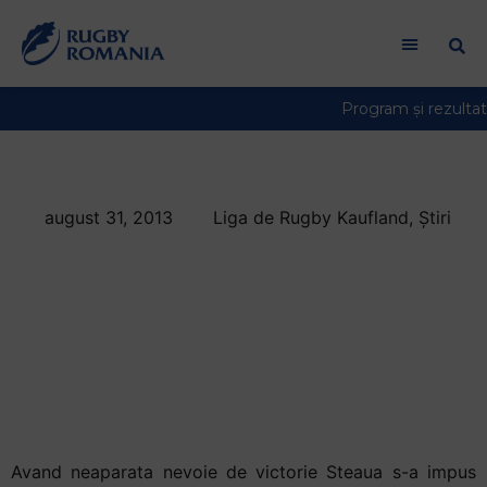
august 31, 2013
Liga de Rugby Kaufland
,
Știri
Steaua ramane in
lupta pentru pozitia
secunda dupa
victoria cu Farul
Constanta
Avand neaparata nevoie de victorie Steaua s-a impus