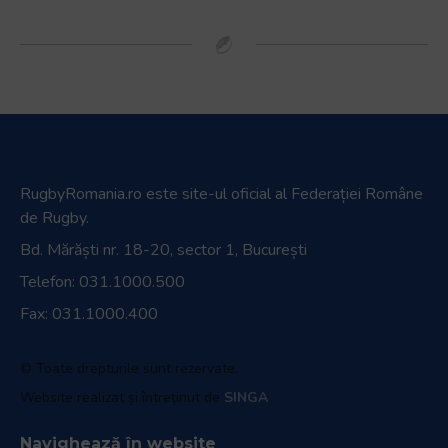
RugbyRomania.ro
este site-ul oficial al Federației Române
de Rugby.
Bd. Mărăști nr. 18-20, sector 1, București
Telefon:
031.1000.500
Fax: 031.1000.400
© Toate drepturile sunt rezervate.
Website realizat și întreținut de
SINGA
Navighează în website