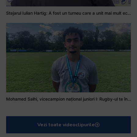
Stejarul Iulian Hartig: A fost un turneu care a unit mai mult echipa
Mohamed Salhi, vicecampion național juniori I: Rugby-ul te învață să accepți și înfrângerile
Vezi toate videoclipurile