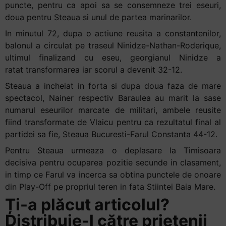
puncte, pentru ca apoi sa se consemneze trei eseuri,
doua pentru Steaua si unul de partea marinarilor.
In minutul 72, dupa o actiune reusita a constantenilor,
balonul a circulat pe traseul Ninidze-Nathan-Roderique,
ultimul finalizand cu eseu, georgianul Ninidze a
ratat transformarea iar scorul a devenit 32-12.
Steaua a incheiat in forta si dupa doua faza de mare
spectacol, Nainer respectiv Baraulea au marit la sase
numarul eseurilor marcate de militari, ambele reusite
fiind transformate de Vlaicu pentru ca rezultatul final al
partidei sa fie, Steaua Bucuresti-Farul Constanta 44-12.
Pentru Steaua urmeaza o deplasare la Timisoara
decisiva pentru ocuparea pozitie secunde in clasament,
in timp ce Farul va incerca sa obtina punctele de onoare
din Play-Off pe propriul teren in fata Stiintei Baia Mare.
Ți-a plăcut articolul?
Distribuie-l către prietenii