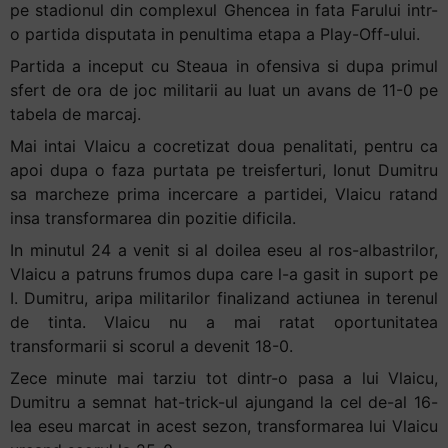
pe stadionul din complexul Ghencea in fata Farului intr-
o partida disputata in penultima etapa a Play-Off-ului.
Partida a inceput cu Steaua in ofensiva si dupa primul
sfert de ora de joc militarii au luat un avans de 11-0 pe
tabela de marcaj.
Mai intai Vlaicu a cocretizat doua penalitati, pentru ca
apoi dupa o faza purtata pe treisferturi, Ionut Dumitru
sa marcheze prima incercare a partidei, Vlaicu ratand
insa transformarea din pozitie dificila.
In minutul 24 a venit si al doilea eseu al ros-albastrilor,
Vlaicu a patruns frumos dupa care l-a gasit in suport pe
I. Dumitru, aripa militarilor finalizand actiunea in terenul
de tinta. Vlaicu nu a mai ratat oportunitatea
transformarii si scorul a devenit 18-0.
Zece minute mai tarziu tot dintr-o pasa a lui Vlaicu,
Dumitru a semnat hat-trick-ul ajungand la cel de-al 16-
lea eseu marcat in acest sezon, transformarea lui Vlaicu