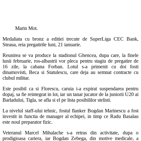
Marin Mot.
Medaliata cu bronz a editiei trecute de SuperLiga CEC Bank,
Steaua, reia pregatirile luni, 21 ianuarie.
Reunirea se va produce la stadionul Ghencea, dupa care, la finele
lunii februarie, ros-albastrii vor pleca pentru stagiu de pregatire de
16 zile, la cabana Forban. Lotul s-a primenit cu doi fosti
dinamovisti, Beca si Statulescu, care deja au semnat contracte cu
clubul militar.
Este posibil ca si Florescu, caruia i-a expirat suspendarea pentru
dopaj, sa fie reintegrat in lot, iar un tanar jucator de la juniorii U20 ai
Barladului, Tigla, se afla si el pe lista posibililor stelisti.
La nivelul staff-ului tehnic, fostul flanker Bogdan Marinescu a fost
investit in functia de manager al echipei, in timp ce Radu Basalau
este noul preparator fizic.
Veteranul Marcel Mihalache s-a retras din activitate, dupa o
prodigioasa cariera, iar Bogdan Zebega, din motive medicale, a