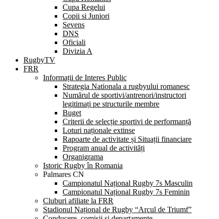
Cupa Regelui
Copii si Juniori
Sevens
DNS
Oficiali
Divizia A
RugbyTV
FRR
Informații de Interes Public
Strategia Nationala a rugbyului romanesc
Numărul de sportivi/antrenori/instructori
legitimați pe structurile membre
Buget
Criterii de selecție sportivi de performanță
Loturi naționale extinse
Rapoarte de activitate și Situații financiare
Program anual de activități
Organigrama
Istoric Rugby în Romania
Palmares CN
Campionatul Național Rugby 7s Masculin
Campionatul Național Rugby 7s Feminin
Cluburi afiliate la FRR
Stadionul Național de Rugby “Arcul de Triumf”
Conducere, comisii și departamente