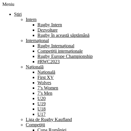
Meniu
Știri
Intern
Rugby Intern
Dezvoltare
Rugby în această săptămână
Internațional
Rugby Internațional
Competiții internaționale
Rugby Europe Championship
#RWC2023
Națională
Națională
First XV
Wolves
7’s Women
7’s Men
U20
U19
U18
U17
Liga de Rugby Kaufland
Competiții
Cupa României