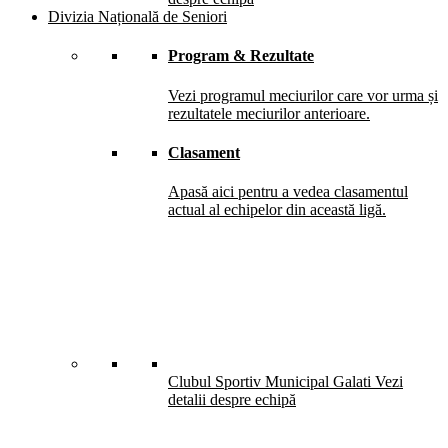
Divizia Națională de Seniori
Program & Rezultate
Vezi programul meciurilor care vor urma și
rezultatele meciurilor anterioare.
Clasament
Apasă aici pentru a vedea clasamentul
actual al echipelor din această ligă.
Clubul Sportiv Municipal Galati
Vezi
detalii despre echipă