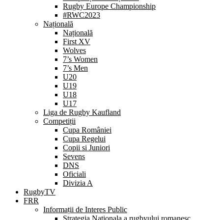
Rugby Europe Championship
#RWC2023
Națională
Națională
First XV
Wolves
7’s Women
7’s Men
U20
U19
U18
U17
Liga de Rugby Kaufland
Competiții
Cupa României
Cupa Regelui
Copii si Juniori
Sevens
DNS
Oficiali
Divizia A
RugbyTV
FRR
Informații de Interes Public
Strategia Nationala a rugbyului romanesc