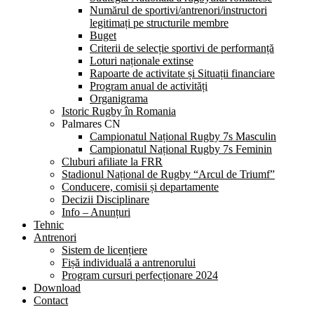
Numărul de sportivi/antrenori/instructori
legitimați pe structurile membre
Buget
Criterii de selecție sportivi de performanță
Loturi naționale extinse
Rapoarte de activitate și Situații financiare
Program anual de activități
Organigrama
Istoric Rugby în Romania
Palmares CN
Campionatul Național Rugby 7s Masculin
Campionatul Național Rugby 7s Feminin
Cluburi afiliate la FRR
Stadionul Național de Rugby “Arcul de Triumf”
Conducere, comisii și departamente
Decizii Disciplinare
Info – Anunțuri
Tehnic
Antrenori
Sistem de licențiere
Fișă individuală a antrenorului
Program cursuri perfecționare 2024
Download
Contact