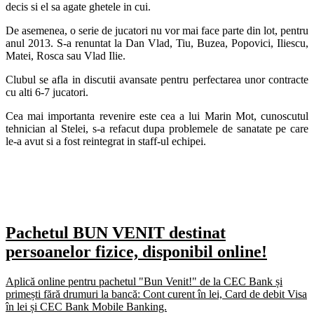
decis si el sa agate ghetele in cui.
De asemenea, o serie de jucatori nu vor mai face parte din lot, pentru
anul 2013. S-a renuntat la Dan Vlad, Tiu, Buzea, Popovici, Iliescu,
Matei, Rosca sau Vlad Ilie.
Clubul se afla in discutii avansate pentru perfectarea unor contracte
cu alti 6-7 jucatori.
Cea mai importanta revenire este cea a lui Marin Mot, cunoscutul
tehnician al Stelei, s-a refacut dupa problemele de sanatate pe care
le-a avut si a fost reintegrat in staff-ul echipei.
Pachetul BUN VENIT destinat
persoanelor fizice, disponibil online!
Aplică online pentru pachetul "Bun Venit!" de la CEC Bank și
primești fără drumuri la bancă: Cont curent în lei, Card de debit Visa
în lei și CEC Bank Mobile Banking.​