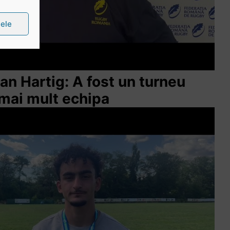
țele
lian Hartig: A fost un turneu
 mai mult echipa