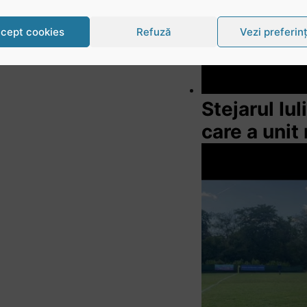
cept cookies
Refuză
Vezi preferin
Stejarul Iu
care a unit