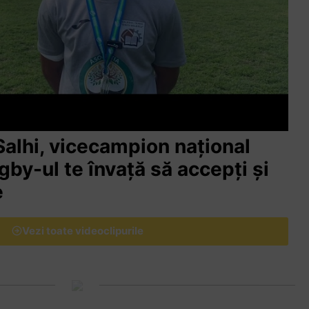
lhi, vicecampion național
ugby-ul te învață să accepți și
e
Vezi toate videoclipurile