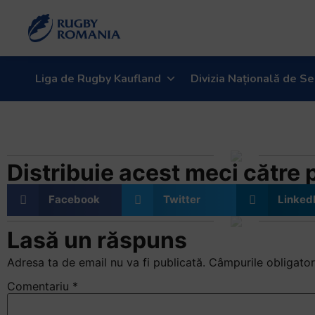
Welcome
to
All
in
One
Liga de Rugby Kaufland
Divizia Națională de Se
Accessibility
screen
Steaua-Timisoara (12
reader.
To
start
Distribuie acest meci către pr
the
All
Facebook
Twitter
Linked
in
One
Lasă un răspuns
Accessibility
screen
Adresa ta de email nu va fi publicată.
Câmpurile obligator
reader,
Comentariu
*
press
"Ctrl