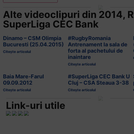
Alte videoclipuri din
2014
,
R
SuperLiga CEC Bank
Dinamo – CSM Olimpia
#RugbyRomania
Bucuresti (25.04.2015)
Antrenament la sala de
forta al pachetului de
Citește articolul
inaintare
Citește articolul
Baia Mare-Farul
#SuperLiga CEC Bank U
09.09.2012
Cluj – CSA Steaua 3-38
Citește articolul
Citește articolul
Link-uri utile