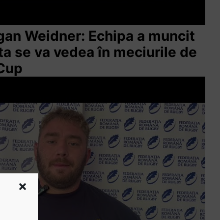
ogan Weidner: Echipa a muncit
sta se va vedea în meciurile de
 Cup