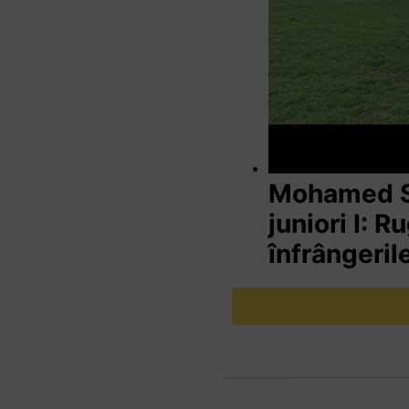
Mohamed Sa
juniori I: R
înfrângeril