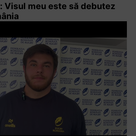
ă: Visul meu este să debutez
mânia