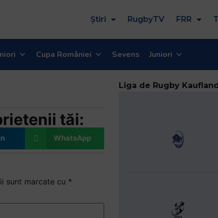
Știri
RugbyTV
FRR
T
niori
Cupa României
Sevens
Juniori
.04.2014)
Liga de Rugby Kauflan
ietenii tăi:
In
WhatsApp
ii sunt marcate cu
*