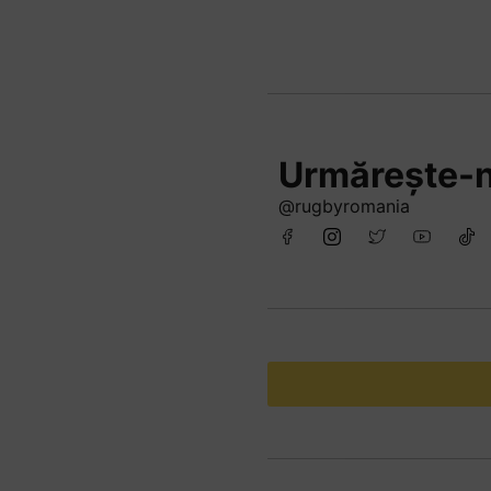
Urmărește-n
@rugbyromania