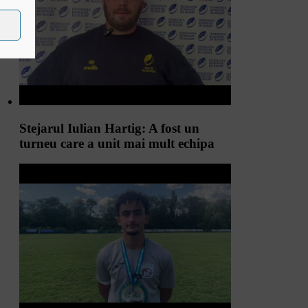
Stejarul Iulian Hartig: A fost un
turneu care a unit mai mult echipa