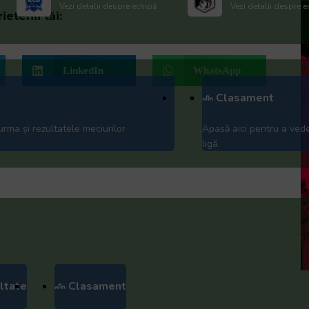
Vezi detalii despre echipă
Vezi detalii despre e
ietenii tăi:
LinkedIn
WhatsApp
Clasament
urma și rezultatele meciurilor
Apasă aici pentru a ved
ligă.
ltate
Clasament