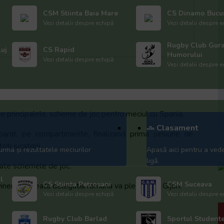
CSM Stiinta Baia Mare
CS Dinamo Bucur
Vezi detalii despre echipă
Vezi detalii despre e
Rugby Club Gur
luj
CS Rapid
Humorului
Vezi detalii despre echipă
Vezi detalii despre e
te principalele, scheme de joc pentru meciul cu Spania.
Clasament
parat, pe compartimente, finalizand prima sesiune de
ti jucatorii.
urma și rezultatele meciurilor
Apasă aici pentru a ved
ligă.
ate schemele de joc.
l
CS Stiinta Petrosani
CSM Suceava
 vineri dimineata delegatia romana va pleca spre Gijon.
Vezi detalii despre echipă
Vezi detalii despre e
Rugby Club Barlad
Sportul Student