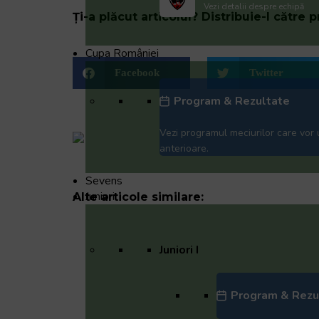
Vezi detalii despre echipă
Ți-a plăcut articolul? Distribuie-l către pr
Cupa României
Facebook
Twitter
Program & Rezultate
Vezi programul meciurilor care vor 
anterioare.
Sevens
Juniori
Alte articole similare:
Juniori I
Program & Rezu