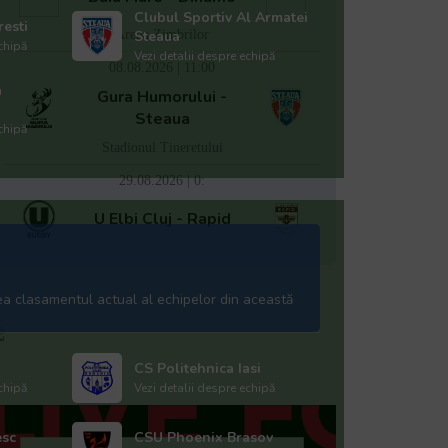
Clubul Sportiv Al Armatei
esti
Steaua
Arena Zimbrilor
chipă
Vezi detalii despre echipă
08.08.2026 | 11:00
a
Gura Humorului -
Steaua
chipă
Stadionul Tineretului
29.08.2026 | 0:
U Elbi Cluj - Rapid
ea clasamentul actual al echipelor din această
CS Politehnica Iasi
chipă
Vezi detalii despre echipă
esc
CSU Phoenix Brasov