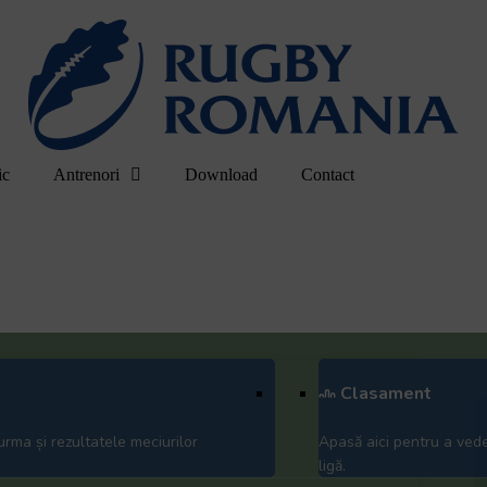
ic
Antrenori
Download
Contact
Clasament
urma și rezultatele meciurilor
Apasă aici pentru a ved
ligă.