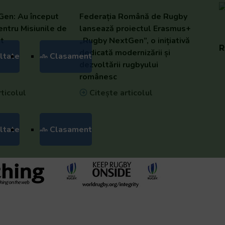
en: Au început
Federația Română de Rugby
pentru Misiunile de
lansează proiectul Erasmus+
t
„Rugby NextGen”, o inițiativă
R
dedicată modernizării și
ltate
Clasament
dezvoltării rugbyului
românesc
ticolul
Citește articolul
ltate
Clasament