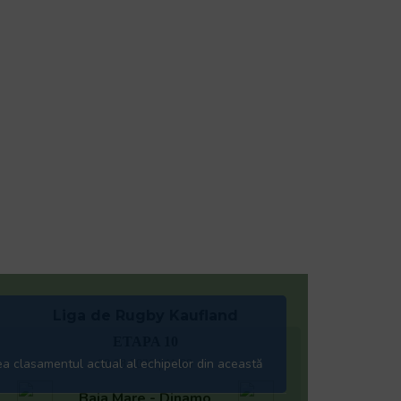
Liga de Rugby Kaufland
ETAPA 10
ea clasamentul actual al echipelor din această
08.08.2026 | 11:00
Baia Mare - Dinamo