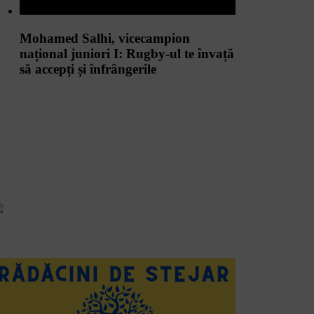
Mohamed Salhi, vicecampion
național juniori I: Rugby-ul te învață
să accepți și înfrângerile
Vezi toate videoclipurile