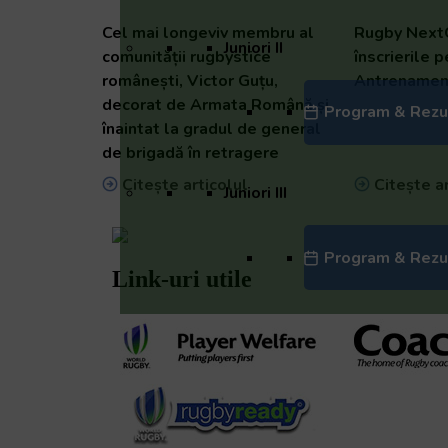
Cel mai longeviv membru al
Rugby NextG
Juniori II
comunității rugbystice
înscrierile 
românești, Victor Guțu,
Antrenamen
decorat de Armata Română și
Program & Rezu
înaintat la gradul de general
de brigadă în retragere
Citește articolul
Citește ar
Juniori III
Program & Rezu
Link-uri utile