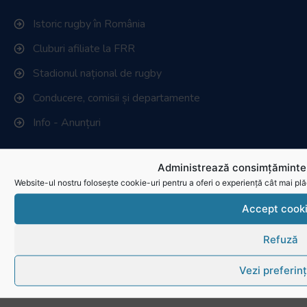
Istoric rugby în România
Cluburi afiliate la FRR
Stadionul național de rugby
Conducere, comisii și departamente
Info - Anunțuri
Link-uri utile
Administrează consimțămintel
Website-ul nostru folosește cookie-uri pentru a oferi o experiență cât mai plă
Download
Accept cook
Politica de utilizare cookies
Refuză
Vezi preferin