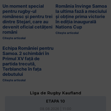
Un moment special
România învinge Samoa
pentru rugby-ul
la ultima fază a meciului
românesc și pentru trei
și obține prima victorie
dintre Stejari, care au
în ediția inaugurală
devenit oficial cetățeni
Nations Cup
români
Citește articolul
Citește articolul
Echipa României pentru
Samoa. 2 schimbări în
Primul XV față de
partida trecută,
Terblanche în fața
debutului
Citește articolul
Liga de Rugby Kaufland
ETAPA 10
08.08.2026 | 11:00