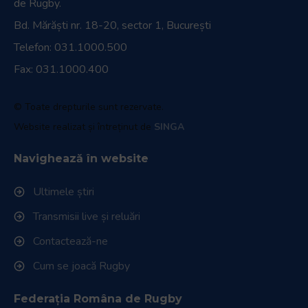
de Rugby.
Bd. Mărăști nr. 18-20, sector 1, București
Telefon:
031.1000.500
Fax: 031.1000.400
© Toate drepturile sunt rezervate.
Website realizat și întreținut de
SINGA
Navighează în website
Ultimele știri
Transmisii live și reluări
Contactează-ne
Cum se joacă Rugby
Federația Româna de Rugby