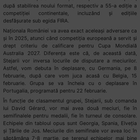
după stabilirea noului format, respectiv a 55-a ediție a
competiției continentale, incluzând și edițiile
desfășurate sub egida FIRA.
Naționala României va avea exact aceleași adversare ca
și în 2025, atunci când competiția europeană a servit și
drept criteriu de calificare pentru Cupa Mondială
Australia 2027. Diferența este că, de această dată,
Stejarii vor inversa locurile de disputare a meciurilor.
Astfel, vom debuta în deplasare, cu Germania, pe 8
februarie, după care vom juca acasă cu Belgia, 15
februarie. Grupa se va încheia cu o deplasare în
Portugalia, programată pentru 22 februarie.
În funcție de clasamentul grupei, Stejarii, sub comanda
lui David Gérard, vor mai avea două meciuri, fie în
semifinalele pentru medalii, fie în turneul de consolare.
Echipele din tabloul opus sunt Georgia, Spania, Elveția
și Țările de Jos. Meciurile din semifinale vor avea loc în
săptămâna 7-8 martie, pe terenul echipelor mai bine