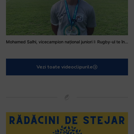
Mohamed Salhi, vicecampion național juniori I: Rugby-ul te învață să accepți și înfrângerile
Vezi toate videoclipurile