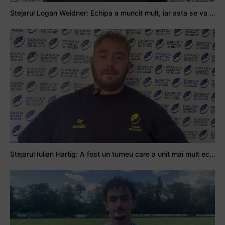
Stejarul Logan Weidner: Echipa a muncit mult, iar asta se va vedea în meciurile de la Nations Cup
Stejarul Iulian Hartig: A fost un turneu care a unit mai mult echipa