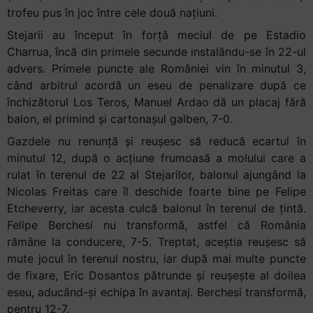
trofeu pus în joc între cele două națiuni.
Stejarii au început în forță meciul de pe Estadio
Charrua, încă din primele secunde instalându-se în 22-ul
advers. Primele puncte ale României vin în minutul 3,
când arbitrul acordă un eseu de penalizare după ce
închizătorul Los Teros, Manuel Ardao dă un placaj fără
balon, el primind și cartonașul galben, 7-0.
Gazdele nu renunță și reușesc să reducă ecartul în
minutul 12, după o acțiune frumoasă a molului care a
rulat în terenul de 22 al Stejarilor, balonul ajungând la
Nicolas Freitas care îl deschide foarte bine pe Felipe
Etcheverry, iar acesta culcă balonul în terenul de țintă.
Felipe Berchesi nu transformă, astfel că România
rămâne la conducere, 7-5. Treptat, aceștia reușesc să
mute jocul în terenul nostru, iar după mai multe puncte
de fixare, Eric Dosantos pătrunde și reușește al doilea
eseu, aducând-și echipa în avantaj. Berchesi transformă,
pentru 12-7.