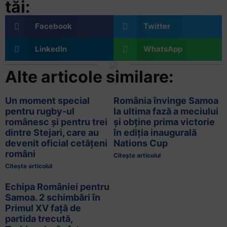
tăi:
Facebook
Twitter
LinkedIn
WhatsApp
Alte articole similare:
Un moment special
România învinge Samoa
pentru rugby-ul
la ultima fază a meciului
românesc și pentru trei
și obține prima victorie
dintre Stejari, care au
în ediția inaugurală
devenit oficial cetățeni
Nations Cup
români
Citește articolul
Citește articolul
Echipa României pentru
Samoa. 2 schimbări în
Primul XV față de
partida trecută,