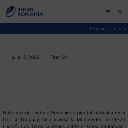
iulie 17, 2022
First XV
Stejarii pierd al
doilea meci cu
Uruguay, de la
Montevideo
Naționala de rugby a României a pierdut al doilea meci
test cu Uruguay, fiind învinsă la Montevideo cu 26-20
(19-17). Los Teros cuceresc astfel și Copa Santander,