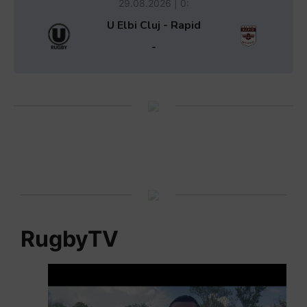
29.08.2026 | 0:
U Elbi Cluj - Rapid
-
RugbyTV