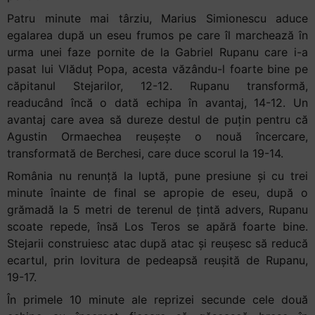
Patru minute mai târziu, Marius Simionescu aduce
egalarea după un eseu frumos pe care îl marchează în
urma unei faze pornite de la Gabriel Rupanu care i-a
pasat lui Vlăduț Popa, acesta văzându-l foarte bine pe
căpitanul Stejarilor, 12-12. Rupanu transformă,
readucând încă o dată echipa în avantaj, 14-12. Un
avantaj care avea să dureze destul de puțin pentru că
Agustin Ormaechea reușește o nouă încercare,
transformată de Berchesi, care duce scorul la 19-14.
România nu renunță la luptă, pune presiune și cu trei
minute înainte de final se apropie de eseu, după o
grămadă la 5 metri de terenul de țintă advers, Rupanu
scoate repede, însă Los Teros se apără foarte bine.
Stejarii construiesc atac după atac și reușesc să reducă
ecartul, prin lovitura de pedeapsă reușită de Rupanu,
19-17.
În primele 10 minute ale reprizei secunde cele două