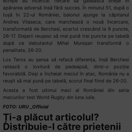
echipe au încercat fiecare să găsească breșe în
apărarea adversă însă fără succes. În minutul 51, după o
tușă în 22-ul României, balonul ajunge la căpitanul
Andres Vilaseca, care marchează o nouă încercare,
transformată de Berchesi, ecartul crescând la 9 puncte,
26-17. Stejarii reușesc să mai pună trei puncte pe tabelă
după ce debutantul Mihai Mureșan transformă o
penalitate, 26-20.
Los Teros au șansa să refacă diferența, însă Berchesi
ratează o lovitură de pedeapsă, dintr-o poziție
favorabilă. Deși a încheiat meciul în atac, România nu a
reușit să mai pună pe tabelă, scorul final fiind de 26-20.
Acesta a fost ultimul meci al României din seria
meciurilor test World Rugby din luna iulie.
FOTO: URU _Official
Ți-a plăcut articolul?
Distribuie-l către prietenii