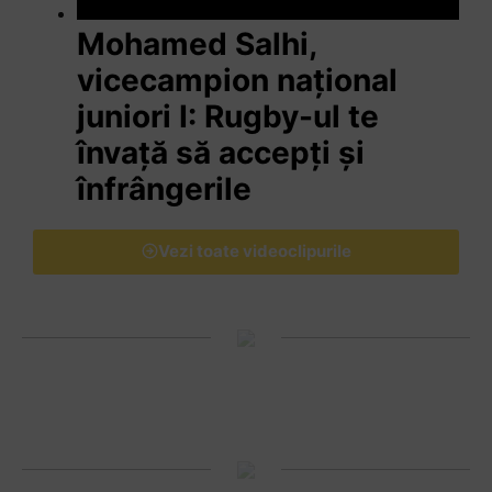
Mohamed Salhi,
vicecampion național
juniori I: Rugby-ul te
învață să accepți și
înfrângerile
Vezi toate videoclipurile