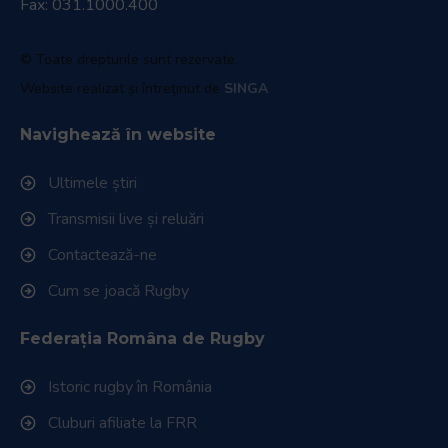
Fax: 031.1000.400
© Toate drepturile sunt rezervate.
Website realizat și întreținut de
SINGA
Navighează în website
Ultimele știri
Transmisii live și reluări
Contactează-ne
Cum se joacă Rugby
Federația Româna de Rugby
Istoric rugby în România
Cluburi afiliate la FRR