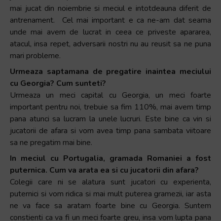
mai jucat din noiembrie si meciul e intotdeauna diferit de
antrenament. Cel mai important e ca ne-am dat seama
unde mai avem de lucrat in ceea ce priveste apararea,
atacul, insa repet, adversarii nostri nu au reusit sa ne puna
mari probleme.
Urmeaza saptamana de pregatire inaintea meciului
cu Georgia? Cum sunteti?
Urmeaza un meci capital cu Georgia, un meci foarte
important pentru noi, trebuie sa fim 110%, mai avem timp
pana atunci sa lucram la unele lucruri. Este bine ca vin si
jucatorii de afara si vom avea timp pana sambata viitoare
sa ne pregatim mai bine.
In meciul cu Portugalia, gramada Romaniei a fost
puternica. Cum va arata ea si cu jucatorii din afara?
Colegii care ni se alatura sunt jucatori cu experienta,
puternici si vom ridica si mai mult puterea gramezii, iar asta
ne va face sa aratam foarte bine cu Georgia. Suntem
constienti ca va fi un meci foarte greu, insa vom lupta pana