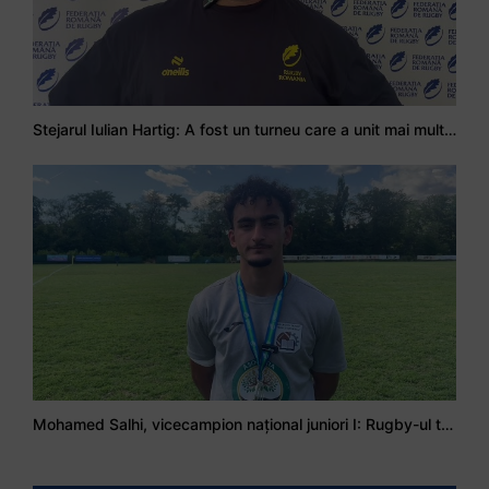
Stejarul Iulian Hartig: A fost un turneu care a unit mai mult echipa
Mohamed Salhi, vicecampion național juniori I: Rugby-ul te învață să accepți și înfrângerile