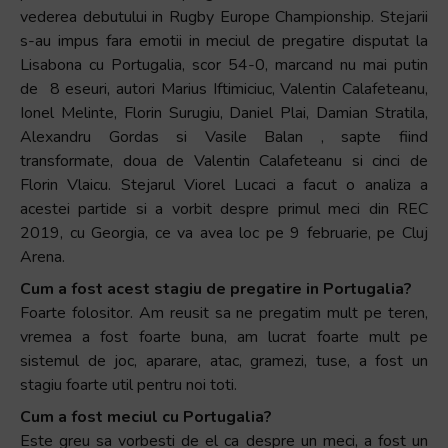
vederea debutului in Rugby Europe Championship. Stejarii
s-au impus fara emotii in meciul de pregatire disputat la
Lisabona cu Portugalia, scor 54-0, marcand nu mai putin
de 8 eseuri, autori Marius Iftimiciuc, Valentin Calafeteanu,
Ionel Melinte, Florin Surugiu, Daniel Plai, Damian Stratila,
Alexandru Gordas si Vasile Balan , sapte fiind
transformate, doua de Valentin Calafeteanu si cinci de
Florin Vlaicu. Stejarul Viorel Lucaci a facut o analiza a
acestei partide si a vorbit despre primul meci din REC
2019, cu Georgia, ce va avea loc pe 9 februarie, pe Cluj
Arena.
Cum a fost acest stagiu de pregatire in Portugalia?
Foarte folositor. Am reusit sa ne pregatim mult pe teren,
vremea a fost foarte buna, am lucrat foarte mult pe
sistemul de joc, aparare, atac, gramezi, tuse, a fost un
stagiu foarte util pentru noi toti.
Cum a fost meciul cu Portugalia?
Este greu sa vorbesti de el ca despre un meci, a fost un