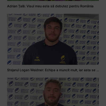
Adrian Țală: Visul meu este să debutez pentru România
Stejarul Logan Weidner: Echipa a muncit mult, iar asta se va vedea în meciurile de la Nations Cup