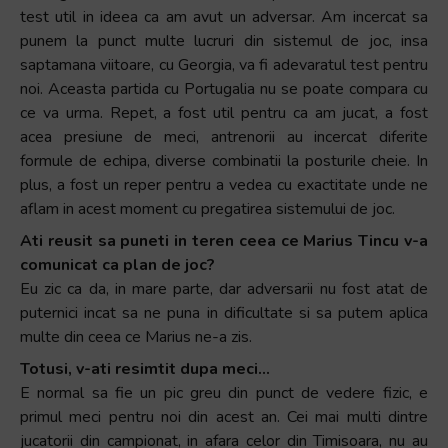
test util in ideea ca am avut un adversar. Am incercat sa
punem la punct multe lucruri din sistemul de joc, insa
saptamana viitoare, cu Georgia, va fi adevaratul test pentru
noi. Aceasta partida cu Portugalia nu se poate compara cu
ce va urma. Repet, a fost util pentru ca am jucat, a fost
acea presiune de meci, antrenorii au incercat diferite
formule de echipa, diverse combinatii la posturile cheie. In
plus, a fost un reper pentru a vedea cu exactitate unde ne
aflam in acest moment cu pregatirea sistemului de joc.
Ati reusit sa puneti in teren ceea ce Marius Tincu v-a
comunicat ca plan de joc?
Eu zic ca da, in mare parte, dar adversarii nu fost atat de
puternici incat sa ne puna in dificultate si sa putem aplica
multe din ceea ce Marius ne-a zis.
Totusi, v-ati resimtit dupa meci…
E normal sa fie un pic greu din punct de vedere fizic, e
primul meci pentru noi din acest an. Cei mai multi dintre
jucatorii din campionat, in afara celor din Timisoara, nu au