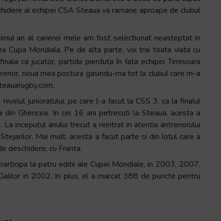
deschidere al echipei CSA Steaua va ramane aproape de clubul
timul an al carierei mele am fost selectionat neasteptat in
ra Cupa Mondiala. Pe de alta parte, voi trai toata viata cu
nala ca jucator, partida pierduta în fata echipei Timisoara
trenor, noua mea postura gasindu-ma tot la clubul care m-a
steauarugby.com.
velul junioratului, pe care l-a facut la CSS 3, ca la finalul
ui din Ghencea. In cei 16 ani petrecuti la Steaua, acesta a
 La inceputul anului trecut a reintrat in atentia antrenorului
Stejarilor. Mai mult, acesta a facut parte si din lotul care a
de deschidere, cu Franta.
articipa la patru editii ale Cupei Mondiale, in 2003, 2007,
Galilor in 2002. In plus, el a marcat 388 de puncte pentru