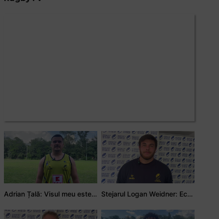
RugbyTV