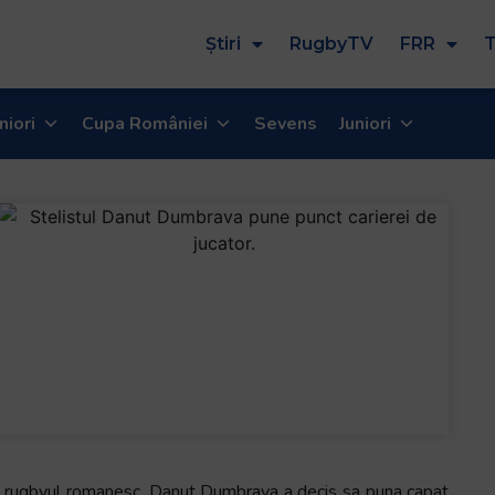
Știri
RugbyTV
FRR
T
niori
Cupa României
Sevens
Juniori
 in rugbyul romanesc, Danut Dumbrava a decis sa puna capat