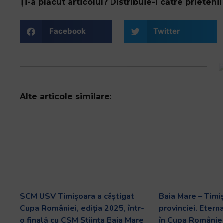
Ți-a plăcut articolul? Distribuie-l către prietenii 
Facebook
Twitter
Alte articole similare: