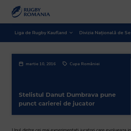
Welcome
to
All
in
One
Liga de Rugby Kaufland
Divizia Națională de Se
Accessibility
screen
reader.
To
martie 10, 2016
Cupa României
start
the
All
in
Stelistul Danut Dumbrava pune
One
Accessibility
punct carierei de jucator
screen
reader,
press
"Ctrl
Unul dintre cei mai experimentati jucatori care evolueaza