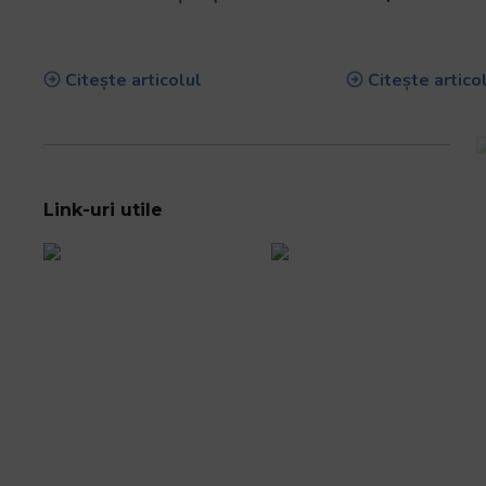
SCM USV Timișoara a câștigat
Baia Mare – Timiș
Cupa României, ediția 2025, într-
provinciei. Etern
o finală cu CSM Știința Baia Mare
în Cupa României
Citește articolul
Citește artico
Link-uri utile