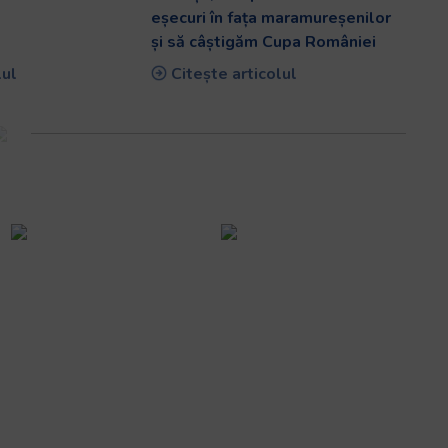
oara, rivalitatea
Ovidiu Neagu, SCM USV
a finală repetată
Timișoara: Dorim să ne luăm
!
revanșa, să oprim seria de
eșecuri în fața maramureșenilor
și să câștigăm Cupa României
lul
Citește articolul