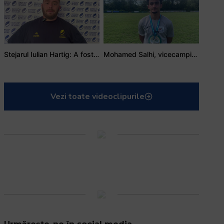
Adrian Țală: Visul meu este să debutez pentru România
Stejarul Logan Weidner: Echipa a muncit mult, iar asta se va vedea în meciurile de la Nations Cup
Stejarul Iulian Hartig: A fost un turneu care a unit mai mult echipa
Mohamed Salhi, vicecampion național juniori I: Rugby-ul te învață să accepți și înfrângerile
Vezi toate videoclipurile