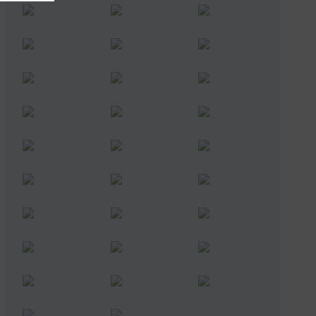
Urmărește-ne în social media
@rugbyromania
Vreau să joc rugby