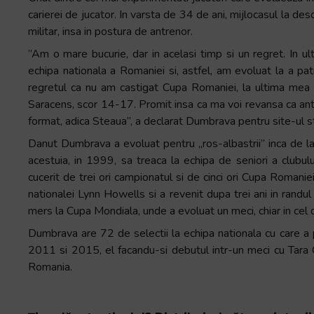
+
carierei de jucator. In varsta de 34 de ani, mijlocasul la 
/".
militar, insa in postura de antrenor.
This
”Am o mare bucurie, dar in acelasi timp si un regret. In ul
shortcut
echipa nationala a Romaniei si, astfel, am evoluat la a pat
activates
regretul ca nu am castigat Cupa Romaniei, la ultima mea fi
the
Saracens, scor 14-17. Promit insa ca ma voi revansa ca an
screen
format, adica Steaua”, a declarat Dumbrava pentru site-ul 
reader
Danut Dumbrava a evoluat pentru „ros-albastrii” inca de la ni
to
acestuia, in 1999, sa treaca la echipa de seniori a clubul
help
cucerit de trei ori campionatul si de cinci ori Cupa Romaniei.
you
nationalei Lynn Howells si a revenit dupa trei ani in randul 
navigate
mers la Cupa Mondiala, unde a evoluat un meci, chiar in cel 
and
interact
Dumbrava are 72 de selectii la echipa nationala cu care a p
with
2011 si 2015, el facandu-si debutul intr-un meci cu Tara 
the
Romania.
content.