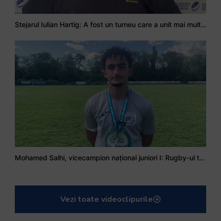
Stejarul Iulian Hartig: A fost un turneu care a unit mai mult echipa
Mohamed Salhi, vicecampion național juniori I: Rugby-ul te învață să accepți și înfrângerile
Vezi toate videoclipurile