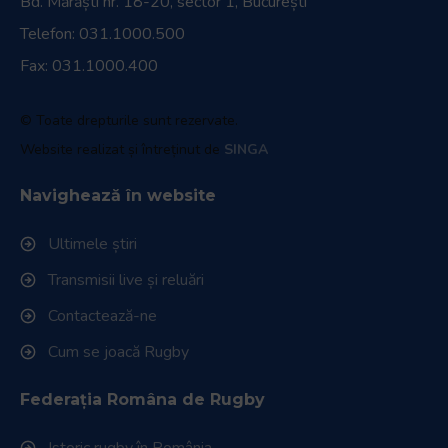
Bd. Mărăști nr. 18-20, sector 1, București
Telefon:
031.1000.500
Fax: 031.1000.400
© Toate drepturile sunt rezervate.
Website realizat și întreținut de
SINGA
Navighează în website
Ultimele știri
Transmisii live și reluări
Contactează-ne
Cum se joacă Rugby
Federația Româna de Rugby
Istoric rugby în România