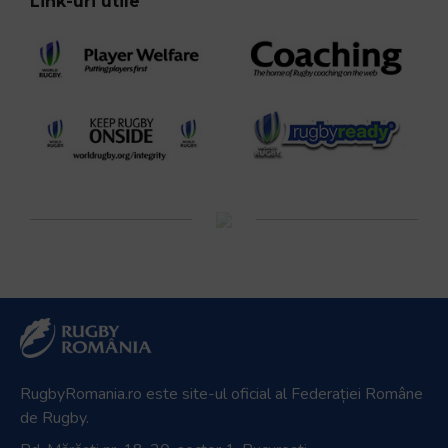
Link-uri utile
RugbyRomania.ro
este site-ul oficial al Federației Române
de Rugby.