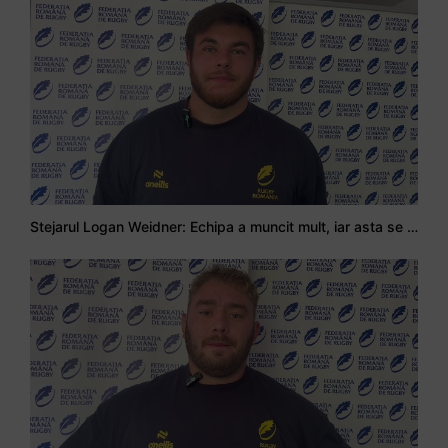
Stejarul Logan Weidner: Echipa a muncit mult, iar asta se va vedea în meciurile de la Nations Cup