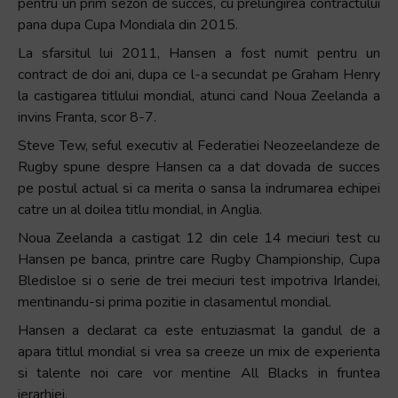
pentru un prim sezon de succes, cu prelungirea contractului
pana dupa Cupa Mondiala din 2015.
La sfarsitul lui 2011, Hansen a fost numit pentru un
contract de doi ani, dupa ce l-a secundat pe Graham Henry
la castigarea titlului mondial, atunci cand Noua Zeelanda a
invins Franta, scor 8-7.
Steve Tew, seful executiv al Federatiei Neozeelandeze de
Rugby spune despre Hansen ca a dat dovada de succes
pe postul actual si ca merita o sansa la indrumarea echipei
catre un al doilea titlu mondial, in Anglia.
Noua Zeelanda a castigat 12 din cele 14 meciuri test cu
Hansen pe banca, printre care Rugby Championship, Cupa
Bledisloe si o serie de trei meciuri test impotriva Irlandei,
mentinandu-si prima pozitie in clasamentul mondial.
Hansen a declarat ca este entuziasmat la gandul de a
apara titlul mondial si vrea sa creeze un mix de experienta
si talente noi care vor mentine All Blacks in fruntea
ierarhiei.