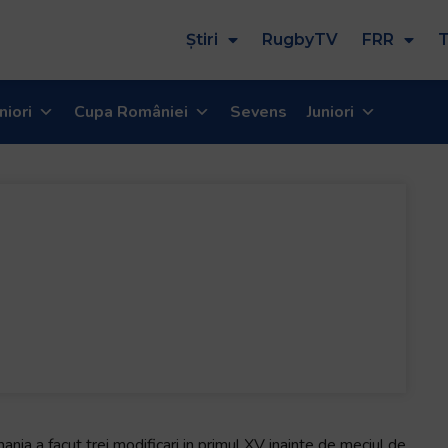
Știri
RugbyTV
FRR
T
niori
Cupa României
Sevens
Juniori
nia a facut trei modificari in primul XV inainte de meciul de