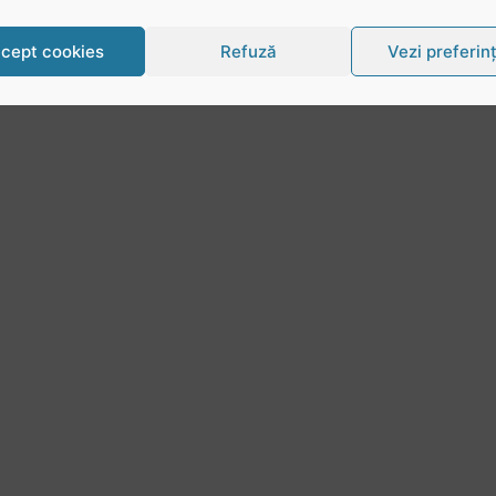
cept cookies
Refuză
Vezi preferin