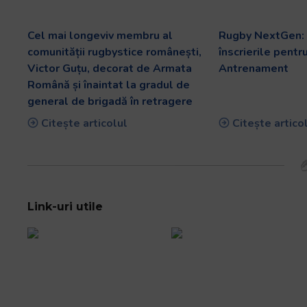
Cel mai longeviv membru al
Rugby NextGen: 
comunității rugbystice românești,
înscrierile pentr
Victor Guțu, decorat de Armata
Antrenament
Română și înaintat la gradul de
general de brigadă în retragere
Citește articolul
Citește artico
Link-uri utile