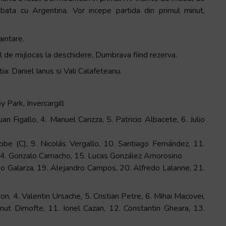
bata cu Argentina. Vor incepe partida din primul minut,
aintare.
l de mijlocas la deschidere, Dumbrava fiind rezerva.
a: Daniel Ianus si Vali Calafeteanu.
Park, Invercargill
Figallo, 4. Manuel Carizza, 5. Patricio Albacete, 6. Julio
be (C), 9. Nicolás Vergallo, 10. Santiago Fernández, 11.
 14. Gonzalo Camacho, 15. Lucas González Amorosino
no Galarza, 19. Alejandro Campos, 20. Alfredo Lalanne, 21.
on, 4. Valentin Ursache, 5. Cristian Petre, 6. Mihai Macovei,
Ionut Dimofte, 11. Ionel Cazan, 12. Constantin Gheara, 13.