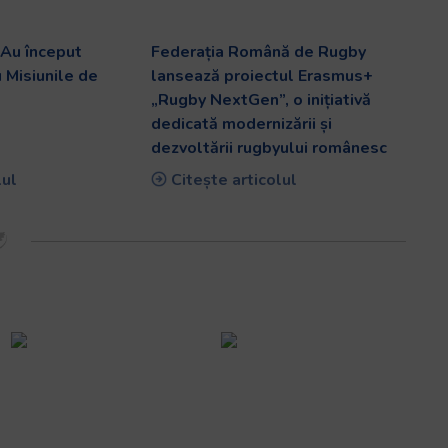
Au început
Federația Română de Rugby
u Misiunile de
lansează proiectul Erasmus+
„Rugby NextGen”, o inițiativă
dedicată modernizării și
dezvoltării rugbyului românesc
lul
Citește articolul