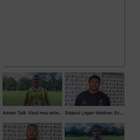
Adrian Țală: Visul meu este să debutez pentru România
Stejarul Logan Weidner: Echipa a muncit mult, iar asta se va vedea în meciurile de la Nations Cup