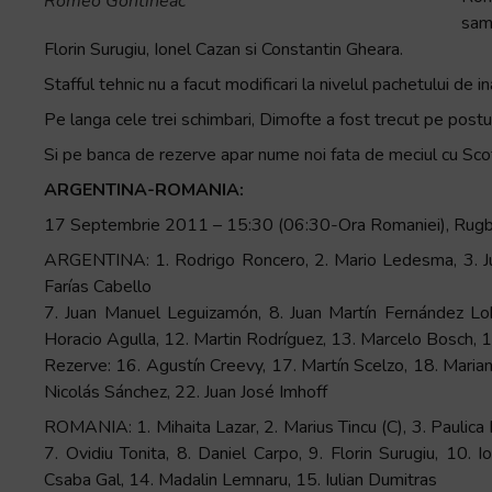
Romeo Gontineac
sam
Florin Surugiu, Ionel Cazan si Constantin Gheara.
Stafful tehnic nu a facut modificari la nivelul pachetului de in
Pe langa cele trei schimbari, Dimofte a fost trecut pe postu
Si pe banca de rezerve apar nume noi fata de meciul cu Scoti
ARGENTINA-ROMANIA:
17 Septembrie 2011 – 15:30 (06:30-Ora Romaniei), Rugby 
ARGENTINA: 1. Rodrigo Roncero, 2. Mario Ledesma, 3. Juan 
Farías Cabello
7. Juan Manuel Leguizamón, 8. Juan Martín Fernández Lob
Horacio Agulla, 12. Martin Rodríguez, 13. Marcelo Bosch,
Rezerve: 16. Agustín Creevy, 17. Martín Scelzo, 18. Maria
Nicolás Sánchez, 22. Juan José Imhoff
ROMANIA: 1. Mihaita Lazar, 2. Marius Tincu (C), 3. Paulica I
7. Ovidiu Tonita, 8. Daniel Carpo, 9. Florin Surugiu, 10. 
Csaba Gal, 14. Madalin Lemnaru, 15. Iulian Dumitras