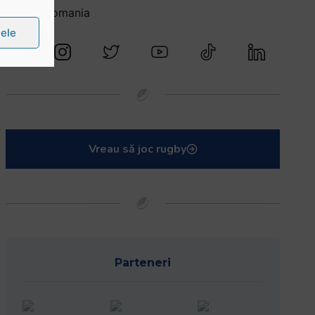
@rugbyromania
țele
Vreau să joc rugby
Parteneri