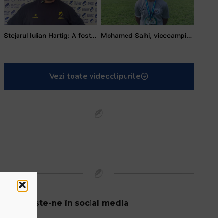
Stejarul Iulian Hartig: A fost un turneu care a unit mai mult echipa
Mohamed Salhi, vicecampion național juniori I: Rugby-ul te învață să accepți și înfrângerile
Vezi toate videoclipurile
Urmărește-ne în social media