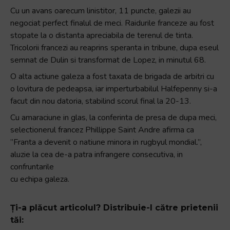
și
Cu un avans oarecum linistitor, 11 puncte, galezii au
să
negociat perfect finalul de meci. Raidurile franceze au fost
interacționați
stopate la o distanta apreciabila de terenul de tinta.
cu
Tricolorii francezi au reaprins speranta in tribune, dupa eseul
conținutul.
semnat de Dulin si transformat de Lopez, in minutul 68.
O alta actiune galeza a fost taxata de brigada de arbitri cu
o lovitura de pedeapsa, iar imperturbabilul Halfepenny si-a
facut din nou datoria, stabilind scorul final la 20-13.
Cu amaraciune in glas, la conferinta de presa de dupa meci,
selectionerul francez Phillippe Saint Andre afirma ca
”Franta a devenit o natiune minora in rugbyul mondial.”,
aluzie la cea de-a patra infrangere consecutiva, in
confruntarile
cu echipa galeza.
Ți-a plăcut articolul? Distribuie-l către prietenii
tăi: