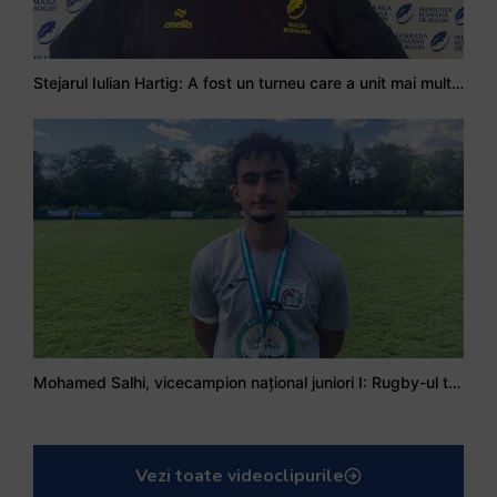
Stejarul Iulian Hartig: A fost un turneu care a unit mai mult echipa
Mohamed Salhi, vicecampion național juniori I: Rugby-ul te învață să accepți și înfrângerile
Vezi toate videoclipurile