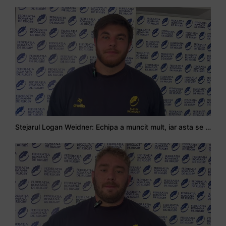
Stejarul Logan Weidner: Echipa a muncit mult, iar asta se va vedea în meciurile de la Nations Cup