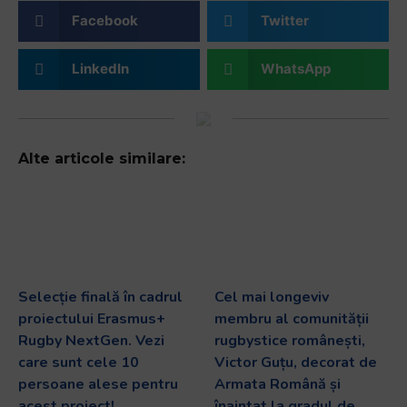
Facebook
Twitter
LinkedIn
WhatsApp
Alte articole similare:
Selecție finală în cadrul
Cel mai longeviv
proiectului Erasmus+
membru al comunității
Rugby NextGen. Vezi
rugbystice românești,
care sunt cele 10
Victor Guțu, decorat de
persoane alese pentru
Armata Română și
acest proiect!
înaintat la gradul de