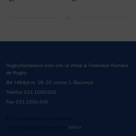
RugbyRomania.ro
este site-ul oficial al Federației Române
de Rugby.
Bd. Mărăști nr. 18-20, sector 1, București
Telefon:
031.1000.500
Fax: 031.1000.400
© Toate drepturile sunt rezervate.
Website realizat și întreținut de
SINGA