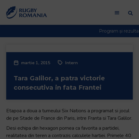
Bun
venit
la
cititorul
de
ecran
All
in
martie 1, 2015
Intern
One
Accessibility
Tara Galilor, a patra victorie
Pentru
a
consecutiva in fata Frantei
porni
cititorul
de
Etapoa a doua a turneului Six Nations a programat si jocul
ecran
de pe Stade de France din Paris, intre Franta si Tara Galilor.
All
Desi echipa din hexagon pornea ca favorita a partidei,
in
realitatea din teren a contrazis calculele hartiei. Primele 40
One