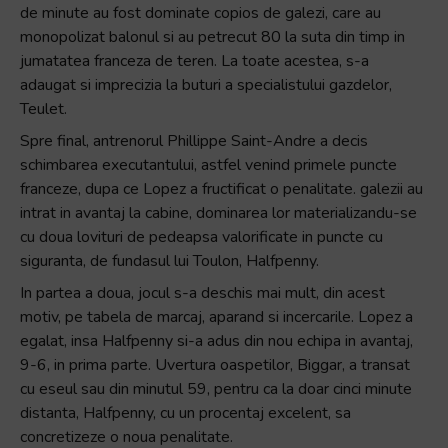
de minute au fost dominate copios de galezi, care au
Accessibility,
monopolizat balonul si au petrecut 80 la suta din timp in
apăsați
jumatatea franceza de teren. La toate acestea, s-a
„Ctrl
adaugat si imprecizia la buturi a specialistului gazdelor,
+
Teulet.
/”
Această
Spre final, antrenorul Phillippe Saint-Andre a decis
comandă
schimbarea executantului, astfel venind primele puncte
rapidă
franceze, dupa ce Lopez a fructificat o penalitate. galezii au
activează
intrat in avantaj la cabine, dominarea lor materializandu-se
cititorul
cu doua lovituri de pedeapsa valorificate in puncte cu
de
siguranta, de fundasul lui Toulon, Halfpenny.
ecran
In partea a doua, jocul s-a deschis mai mult, din acest
pentru
motiv, pe tabela de marcaj, aparand si incercarile. Lopez a
a
egalat, insa Halfpenny si-a adus din nou echipa in avantaj,
vă
9-6, in prima parte. Uvertura oaspetilor, Biggar, a transat
ajuta
cu eseul sau din minutul 59, pentru ca la doar cinci minute
să
distanta, Halfpenny, cu un procentaj excelent, sa
navigați
concretizeze o noua penalitate.