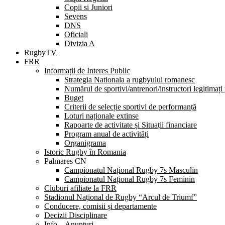
Copii si Juniori
Sevens
DNS
Oficiali
Divizia A
RugbyTV
FRR
Informații de Interes Public
Strategia Nationala a rugbyului romanesc
Numărul de sportivi/antrenori/instructori legitimați
Buget
Criterii de selecție sportivi de performanță
Loturi naționale extinse
Rapoarte de activitate și Situații financiare
Program anual de activități
Organigrama
Istoric Rugby în Romania
Palmares CN
Campionatul Național Rugby 7s Masculin
Campionatul Național Rugby 7s Feminin
Cluburi afiliate la FRR
Stadionul Național de Rugby “Arcul de Triumf”
Conducere, comisii și departamente
Decizii Disciplinare
Info – Anunțuri