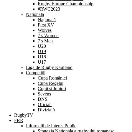
Rugby Europe Championship
#RWC2023
Națională
Națională
First XV
Wolves
7’s Women
7’s Men
U20
U19
U18
U17
Liga de Rugby Kaufland
Competiții
Cupa României
Cupa Regelui
Copii si Juniori
Sevens
DNS
Oficiali
Divizia A
RugbyTV
FRR
Informații de Interes Public
Strategia Nationala a rugbyului romanesc