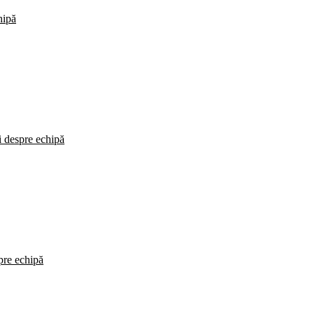
hipă
i despre echipă
spre echipă