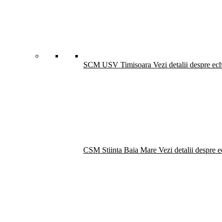
SCM USV Timisoara
Vezi detalii despre ec
CSM Stiinta Baia Mare
Vezi detalii despre 