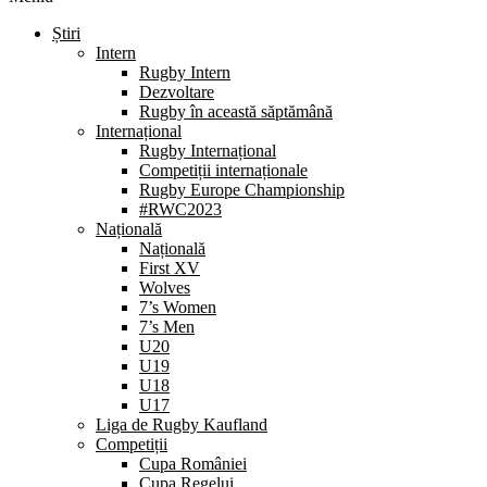
Știri
Intern
Rugby Intern
Dezvoltare
Rugby în această săptămână
Internațional
Rugby Internațional
Competiții internaționale
Rugby Europe Championship
#RWC2023
Națională
Națională
First XV
Wolves
7’s Women
7’s Men
U20
U19
U18
U17
Liga de Rugby Kaufland
Competiții
Cupa României
Cupa Regelui