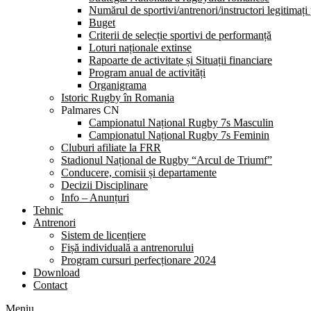
Numărul de sportivi/antrenori/instructori legitimați
Buget
Criterii de selecție sportivi de performanță
Loturi naționale extinse
Rapoarte de activitate și Situații financiare
Program anual de activități
Organigrama
Istoric Rugby în Romania
Palmares CN
Campionatul Național Rugby 7s Masculin
Campionatul Național Rugby 7s Feminin
Cluburi afiliate la FRR
Stadionul Național de Rugby “Arcul de Triumf”
Conducere, comisii și departamente
Decizii Disciplinare
Info – Anunțuri
Tehnic
Antrenori
Sistem de licențiere
Fișă individuală a antrenorului
Program cursuri perfecționare 2024
Download
Contact
Meniu